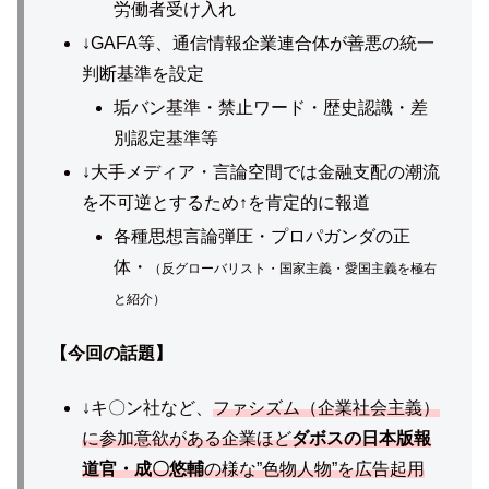
労働者受け入れ
↓GAFA等、通信情報企業連合体が善悪の統一
判断基準を設定
垢バン基準・禁止ワード・歴史認識・差
別認定基準等
↓大手メディア・言論空間では金融支配の潮流
を不可逆とするため↑を肯定的に報道
各種思想言論弾圧・プロパガンダの正
体・
（反グローバリスト・
国家主義・愛国主義
を極右
と紹介）
【今回の話題】
↓キ〇ン社など、
ファシズム（企業社会主義）
に参加意欲がある企業ほど
ダボスの日本版報
道官・成〇悠輔
の様な”色物人物”を広告起用