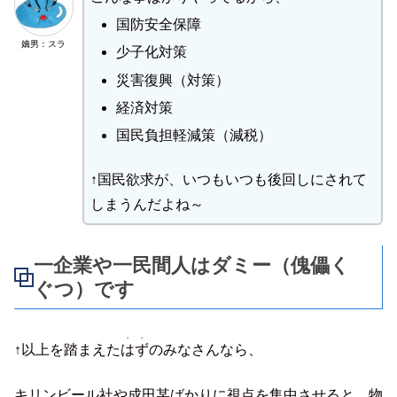
国防安全保障
嫡男：スラ
少子化対策
災害復興（対策）
経済対策
国民負担軽減策（減税）
↑国民欲求が、いつもいつも後回しにされて
しまうんだよね～
一企業や一民間人はダミー（傀儡く
ぐつ）です
・・
↑以上を踏まえた
はず
のみなさんなら、
キリンビール社や成田某ばかりに視点を集中させると、物