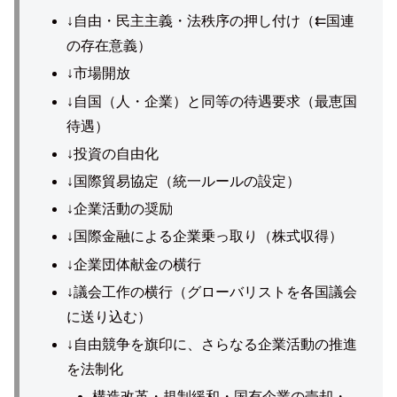
↓自由・民主主義・法秩序の押し付け（⇇国連
の存在意義）
↓市場開放
↓自国（人・企業）と同等の待遇要求（最恵国
待遇）
↓投資の自由化
↓国際貿易協定（統一ルールの設定）
↓企業活動の奨励
↓国際金融による企業乗っ取り（株式収得）
↓企業団体献金の横行
↓議会工作の横行（グローバリストを各国議会
に送り込む）
↓自由競争を旗印に、さらなる企業活動の推進
を法制化
構造改革・規制緩和・国有企業の売却・