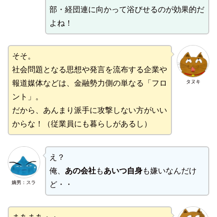
部・経団連に向かって浴びせるのが効果的だ
よね！
そそ。
社会問題となる思想や発言を流布する企業や
タヌキ
報道媒体などは、金融勢力側の単なる「フロ
ント」。
だから、あんまり派手に攻撃しない方がいい
からな！（従業員にも暮らしがあるし）
え？
俺、
あの会社
も
あいつ自身
も嫌いなんだけ
嫡男：スラ
ど・・