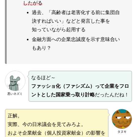
したがる
過去、「高齢者は老害化する前に集団自
決すればいい」などと発言した事を
・・・・・・
知っていながら
起用する
金融方面への企業忠誠度を示す意味合い
もあり？
なるほど～
ファッショ化（ファシズム）って企業をフロ
悪いネズミ
ントとした国家乗っ取り計略
だったんだね！
正解。
実際、今の日米議会を見てみろよ。
タヌキ
およそ企業献金（個人投資家献金）の影響を