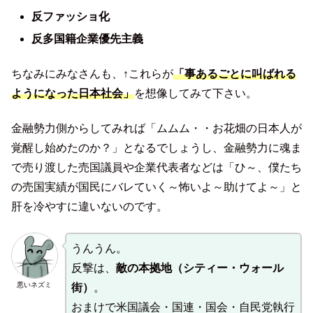
反ファッショ化
反多国籍企業優先主義
ちなみにみなさんも、↑これらが
「事あるごとに叫ばれる
ようになった日本社会」
を想像してみて下さい。
金融勢力側からしてみれば「ムムム・・お花畑の日本人が
覚醒し始めたのか？」となるでしょうし、金融勢力に魂ま
で売り渡した売国議員や企業代表者などは「ひ～、僕たち
の売国実績が国民にバレていく～怖いよ～助けてよ～」と
肝を冷やすに違いないのです。
うんうん。
反撃は、
敵の本拠地（シティー・ウォール
悪いネズミ
街）
。
おまけで米国議会・国連・国会・自民党執行