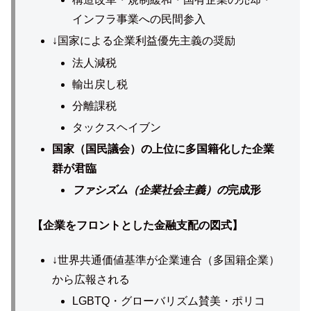
インフラ事業への民間参入
↓国家による企業利益優先主義の奨励
法人減税
輸出戻し税
分離課税
タックスヘイブン
国家（国民議会）の上位に多国籍化した企業
群が君臨
ファシズム（企業社会主義）の
完成形
【企業をフロントとした金融支配の図式】
↓世界共通価値基準が企業連合（多国籍企業）
から広報される
LGBTQ・グローバリズム賛美・ポリコ