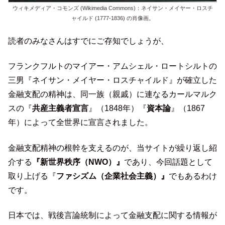
ウィキメディア・コモンズ (Wikimedia Commons)：ネイサン・メイヤー・ロスチ
ャイルド (1777-1836) の肖像画。
読者のみなさんはすでにご存知でしょうが、
フランクフルトのマイアー・アムシェル・ロートシルトの
三男『ネイサン・メイヤー・ロスチャイルド』が確立した
金融支配の精神は、同一族（親戚）に連なるカールマルク
スの『
共産主義者宣言
』（1848年）『
資本論
』（1867
年）によって全世界に宣言されました。
金融支配精神の根幹を支えるのが、当サイトが繰り返し紹
介する
『新世界秩序（NWO）』
であり、今回話題として
取り上げる『
ファシズム（企業社会主義）』
でもあるわけ
です。
日本では、戦後言論統制によって金融支配に関する情報が