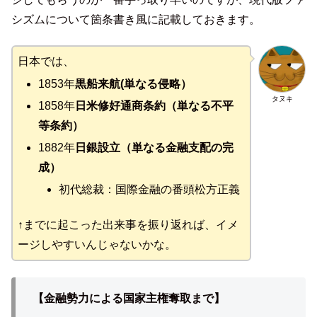
シズムについて箇条書き風に記載しておきます。
日本では、
1853年
黒船来航(単なる侵略）
タヌキ
1858年
日米修好通商条約（単なる不平
等条約）
1882年
日銀設立（単なる金融支配の完
成）
初代総裁：国際金融の番頭松方正義
↑までに起こった出来事を振り返れば、イメ
ージしやすいんじゃないかな。
【金融勢力による国家主権奪取まで】