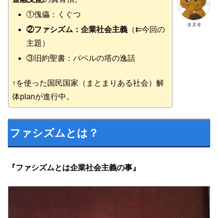
①傀儡：くぐつ
タヌキ
②ファシズム：企業社会主義
（⇇今回の
主題）
③旧約聖書：バベルの塔の逸話
↑を使った国民国家（まとまりある社会）解
体planが進行中。
ファシズムとは？
『ファシズムとは企業社会主義の事』