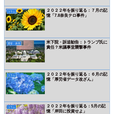
２０２２年を振り返る：７月の記
コラム
憶「7.8奈良テロ事件」
米下院・訴追勧告：トランプ氏に
選挙・政党
責任？米議事堂襲撃事件
２０２２年を振り返る：６月の記
コラム
憶「厚労省データ改ざん」
２０２２年を振り返る：5月の記
コラム
憶「岸田に投資せよ」