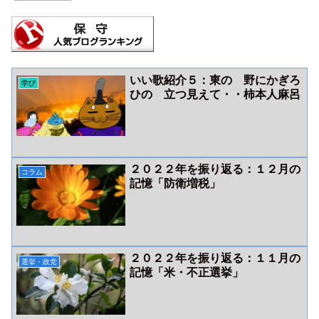
いい歌紹介５：東の 野にかぎろ
学び
ひの 立つ見えて・・柿本人麻呂
２０２２年を振り返る：１２月の
コラム
記憶「防衛増税」
２０２２年を振り返る：１１月の
選挙・政党
記憶「米・不正選挙」