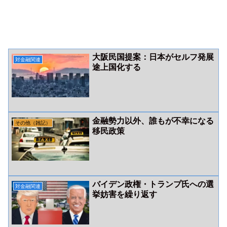
大阪民国提案：日本がセルフ発展
対金融関連
途上国化する
金融勢力以外、誰もが不幸になる
その他（雑記）
移民政策
バイデン政権・トランプ氏への選
対金融関連
挙妨害を繰り返す