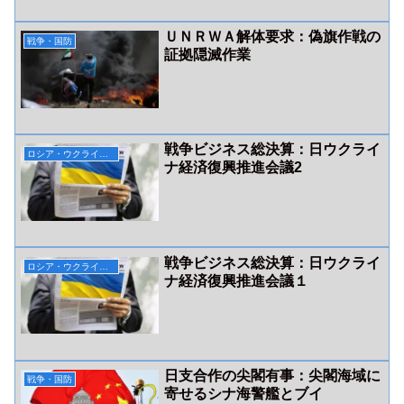
ＵＮＲＷＡ解体要求：偽旗作戦の
戦争・国防
証拠隠滅作業
戦争ビジネス総決算：日ウクライ
ロシア・ウクライナ関連
ナ経済復興推進会議2
戦争ビジネス総決算：日ウクライ
ロシア・ウクライナ関連
ナ経済復興推進会議１
日支合作の尖閣有事：尖閣海域に
戦争・国防
寄せるシナ海警艦とブイ