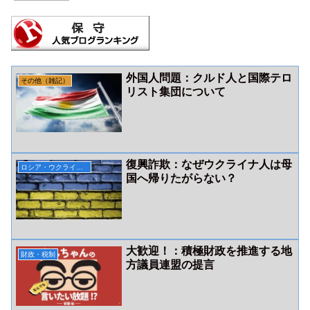
外国人問題：クルド人と国際テロ
その他（雑記）
リスト集団について
復興詐欺：なぜウクライナ人は母
ロシア・ウクライナ関連
国へ帰りたがらない？
大歓迎！：積極財政を推進する地
財政・税制
方議員連盟の提言