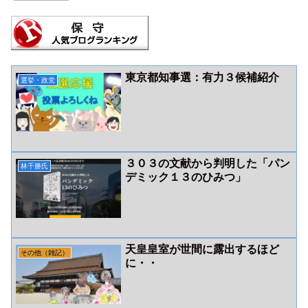
東京都知事選：有力３候補紹介
選挙・政党
３０３の文献から判明した「パン
林千勝氏
デミック１３のひみつ」
天皇皇室が世間に露出するほど
その他（雑記）
に・・