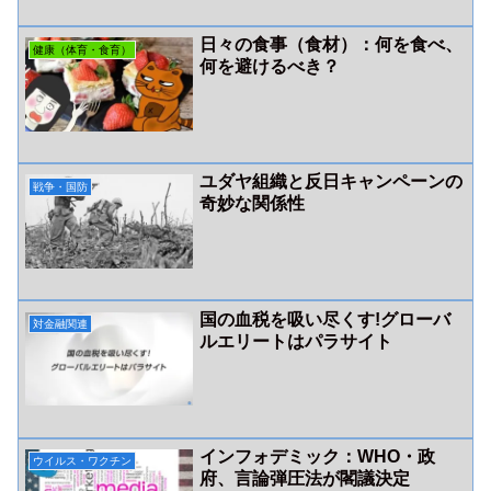
日々の食事（食材）：何を食べ、
健康（体育・食育）
何を避けるべき？
ユダヤ組織と反日キャンペーンの
戦争・国防
奇妙な関係性
国の血税を吸い尽くす!グローバ
対金融関連
ルエリートはパラサイト
インフォデミック：WHO・政
ウイルス・ワクチン
府、言論弾圧法が閣議決定