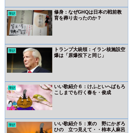
修身：なぜGHQは日本の戦前教
学び
育を葬り去ったのか？
トランプ大統領：イラン核施設空
学び
爆は「原爆投下と同じ」
いい歌紹介６：けふといへばもろ
学び
こしまでも行く春を・俊成
いい歌紹介５：東の 野にかぎろ
学び
ひの 立つ見えて・・柿本人麻呂