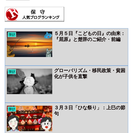
５月５日『こどもの日』の由来：
学び
『屈原』と楚辞のご紹介・前編
グローバリズム・移民政策・貧困
学び
化が子供を直撃
３月３日「ひな祭り」：上巳の節
学び
句