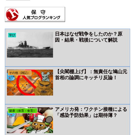
日本はなぜ戦争をしたのか？原
学び
因・結果・戦後について解説
【尖閣棚上げ】：無責任な鳩山元
その他（雑記）
首相の論調にキッチリ反論！
アメリカ発：ワクチン接種による
健康（体育・食育）
「感染予防効果」は期待薄？