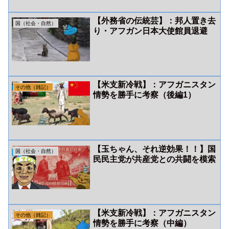
【外務省の伝統芸】：邦人置き去
国（社会・自然）
り・アフガン日本大使館員退避
【米支新冷戦】：アフガニスタン
その他（雑記）
情勢を勝手に考察（後編1）
【玉ちゃん、それ逆効果！！】国
国（社会・自然）
民民主党が共産党との共闘を模索
【米支新冷戦】：アフガニスタン
その他（雑記）
情勢を勝手に考察（中編）