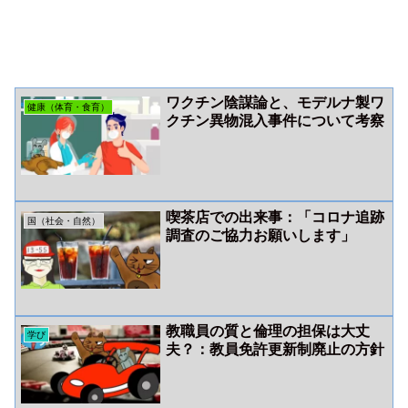
ワクチン陰謀論と、モデルナ製ワ
健康（体育・食育）
クチン異物混入事件について考察
喫茶店での出来事：「コロナ追跡
国（社会・自然）
調査のご協力お願いします」
教職員の質と倫理の担保は大丈
学び
夫？：教員免許更新制廃止の方針