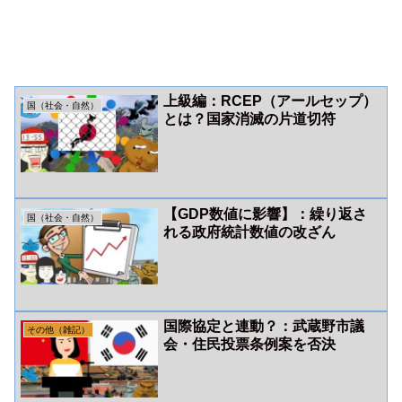
上級編：RCEP（アールセップ）
国（社会・自然）
とは？国家消滅の片道切符
【GDP数値に影響】：繰り返さ
国（社会・自然）
れる政府統計数値の改ざん
国際協定と連動？：武蔵野市議
その他（雑記）
会・住民投票条例案を否決