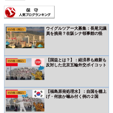
ウイグルツアー大募集：長尾元議
その他（雑記）
員を挑発？在阪シナ領事館の怪
【国益とは？】：経済界も維新も
その他（雑記）
反対した北京五輪外交ボイコット
【福島原発処理水】：自国を棚上
その他（雑記）
げ・何故か噛み付く例の２国