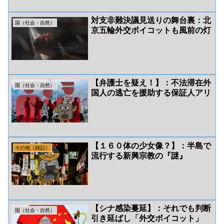
対支非難決議見送りの舞台裏：北
国（社会・自然）
京五輪外交ボイコットも風前の灯
【弁護士を疑え！】：不法滞在外
国（社会・自然）
国人の逃亡を援助する保証人アリ
【１６０体の少女像？】：半島で
その他（雑記）
流行する新興宗教の『謎』
【シナ感染蔓延】：それでも判断
国（社会・自然）
引き延ばし「外交ボイコット」