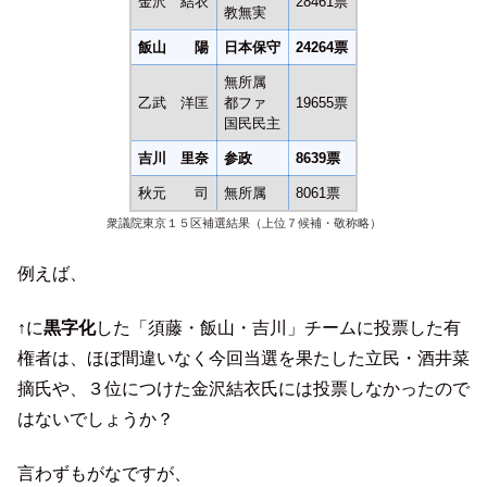
金沢 結衣
28461票
教無実
飯山 陽
日本保守
24264票
無所属
乙武 洋匡
都ファ
19655票
国民民主
吉川 里奈
参政
8639票
秋元 司
無所属
8061票
衆議院東京１５区補選結果（上位７候補・敬称略）
例えば、
↑に
黒字化
した「須藤・飯山・吉川」チームに投票した有
権者は、ほぼ間違いなく今回当選を果たした立民・酒井菜
摘氏や、３位につけた金沢結衣氏には投票しなかったので
はないでしょうか？
言わずもがなですが、