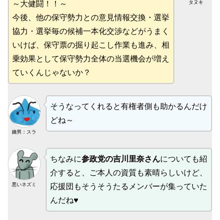
タヌキ
～大健闘！！～
今後、他の保守勢力との意見情報交換・選挙
協力・選挙毎の候補一本化交渉などがうまく
いけば、保守票の掘り起こし作業も進み、相
乗効果として保守勢力全体の当選機会が増え
ていくんじゃないか？
そうなってくれると有権者側も助かるんだけ
どね～
嫡男：スラ
ちなみに
参政党の吉川里奈さん
についても紹
介すると、ご本人の資質も素晴らしいけど、
悪いネズミ
応援団もそうそうたるメンバーが集っていた
んだね♥