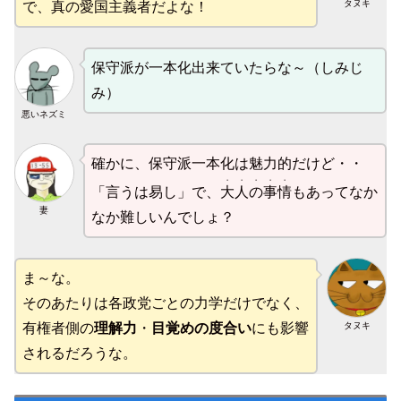
タヌキ
で、真の愛国主義者だよな！
保守派が一本化出来ていたらな～（しみじ
み）
悪いネズミ
確かに、保守派一本化は魅力的だけど・・
・・・・・
「言うは易し」で、
大人の事情
もあってなか
妻
なか難しいんでしょ？
ま～な。
そのあたりは各政党ごとの力学だけでなく、
タヌキ
有権者側の
理解力
・
目覚めの度合い
にも影響
されるだろうな。