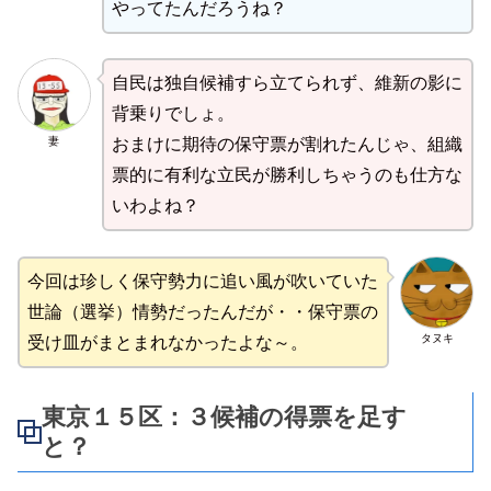
やってたんだろうね？
自民は独自候補すら立てられず、維新の影に
背乗りでしょ。
妻
おまけに期待の保守票が割れたんじゃ、組織
票的に有利な立民が勝利しちゃうのも仕方な
いわよね？
今回は珍しく保守勢力に追い風が吹いていた
世論（選挙）情勢だったんだが・・保守票の
タヌキ
受け皿がまとまれなかったよな～。
東京１５区：３候補の得票を足す
と？