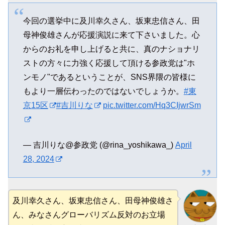
今回の選挙中に及川幸久さん、坂東忠信さん、田
母神俊雄さんが応援演説に来て下さいました。心
からのお礼を申し上げると共に、真のナショナリ
ストの方々に力強く応援して頂ける参政党は"ホ
ンモノ"であるということが、SNS界隈の皆様に
もより一層伝わったのではないでしょうか。
#東
京15区
#吉川りな
pic.twitter.com/Hq3CIjwrSm
— 吉川りな@参政党 (@rina_yoshikawa_)
April
28, 2024
及川幸久さん、坂東忠信さん、田母神俊雄さ
ん、みなさんグローバリズム反対のお立場