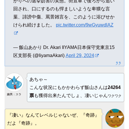
かりへの選挙妨害の実態。街宣車で後ろから追い
回され、口にするのも悍ましいような卑猥な言
葉、誹謗中傷、罵詈雑言を、このように浴びせか
けられ続けました。
pic.twitter.com/9wGyuwdlAZ
— 飯山あかり Dr. Akari IIYAMA日本保守党東京15
区支部長 (@IiyamaAkari)
April 29, 2024
あちゃ～
こんな状況にもかかわらず飯山さんは
24264
嫡男：スラ
票
も獲得出来たんでしょ、凄いじゃん
ワクワク
『凄い』なんてレベルじゃないぜ、『奇跡』
だよ『奇跡』。