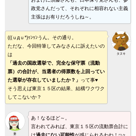
政党さんだって、それぞれに相容れない主義
主張はお有りだろうしね～。
(((ｕдｕ*)ｩﾝｩﾝうん。その通り。
ただな、今回特筆してみなさんに訴えたいの
タヌキ
は
「過去の国政選挙で、完全な保守票（流動
票）の合計が、当選者の得票数を上回ってい
た選挙が存在していましたか？」
って事♥
そう思えば東京１５区の結果、結構ワクワク
してこないか？
あ！なるほど～。
言われてみれば、東京１５区の流動票合計に
妻
は
過去にない可能性
が感じられるわね！
ワク