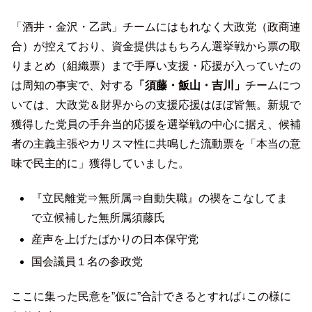
「酒井・金沢・乙武」チームにはもれなく大政党（政商連
合）が控えており、資金提供はもちろん選挙戦から票の取
りまとめ（組織票）まで手厚い支援・応援が入っていたの
は周知の事実で、対する
「須藤・飯山・吉川」
チームにつ
いては、大政党＆財界からの支援応援はほぼ皆無。新規で
獲得した党員の手弁当的応援を選挙戦の中心に据え、候補
者の主義主張やカリスマ性に共鳴した流動票を「本当の意
味で民主的に」獲得していました。
『立民離党⇒無所属⇒自動失職』の禊をこなしてま
で立候補した無所属須藤氏
産声を上げたばかりの日本保守党
国会議員１名の参政党
ここに集った民意を”仮に”合計できるとすれば↓この様に