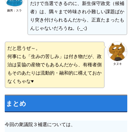
だけで当選できるのに、新生保守政党（候補
嫡男：スラ
者）は、隅々まで吟味され小難しい課題ばか
り突き付けられるんだから、正直たまったも
んじゃないだろうね。(-_-;)
だと思うぜ～。
何事にも「生みの苦しみ」は付き物だが、政
タヌキ
治は妥協の産物でもあるんだから、有権者側
もそのあたりは流動的・融和的に構えておか
なくちゃな♥
まとめ
今回の衆議院３補選については、