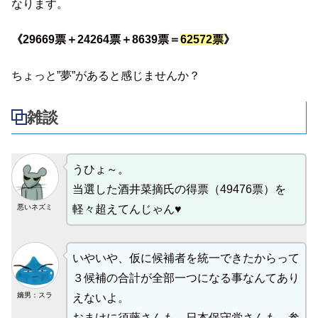
なります。
《29669票＋24264票＋8639票＝
62572票
》
ちょっと”夢”があると感じませんか？
雑談
うひょ～。
当選した酒井菜摘氏の得票（49476票）を
悪いネズミ
軽々超えてんじゃん♥
いやいや、仮に候補者を統一できたからって
３候補の合計が全部一つになる事なんてあり
嫡男：スラ
えないよ。
おまけに須藤さんも、日本保守党さんも、参