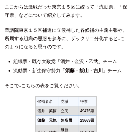
ここからは激戦だった東京１５区に絞って「流動票」「保
守票」などについて紹介してみます。
衆議院東京１５区補選に立候補した各候補の主義主張や、
所属する組織の思惑を参考に、ザックリ二分化すると↓こ
のようになると思うのです。
組織票・既存大政党「酒井・金沢・乙武」チーム
流動票・新生保守勢力「
須藤
・
飯山
・
吉川
」チーム
そこで↓こちらの表をご覧ください。
候補者名
党派
得票
酒井 菜摘
立民
49476票
須藤 元気
無所属
29669票
維新