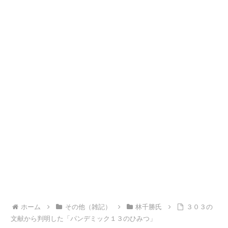
ホーム
その他（雑記）
林千勝氏
３０３の
文献から判明した「パンデミック１３のひみつ」