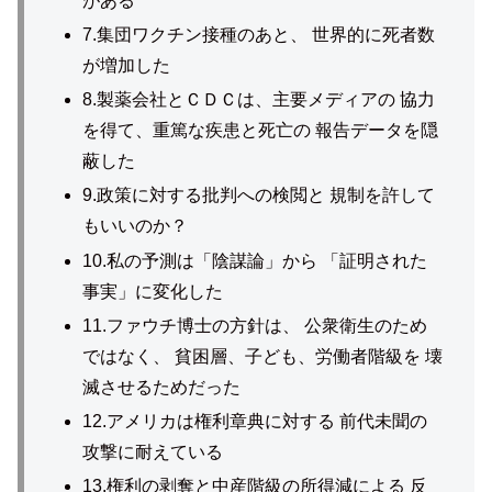
がある
7.集団ワクチン接種のあと、 世界的に死者数
が増加した
8.製薬会社とＣＤＣは、主要メディアの 協力
を得て、重篤な疾患と死亡の 報告データを隠
蔽した
9.政策に対する批判への検閲と 規制を許して
もいいのか？
10.私の予測は「陰謀論」から 「証明された
事実」に変化した
11.ファウチ博士の方針は、 公衆衛生のため
ではなく、 貧困層、子ども、労働者階級を 壊
滅させるためだった
12.アメリカは権利章典に対する 前代未聞の
攻撃に耐えている
13.権利の剥奪と中産階級の所得減による 反