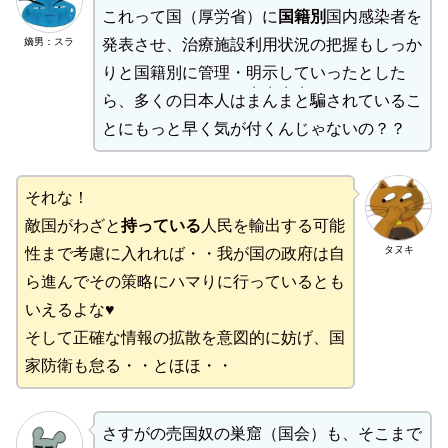
これって国（厚労省）に
国籍別
国内感染者を
嫡男：スラ
発表させ、治療施設利用状況の把握もしっか
りと国籍別に管理・明示していったとした
・・・・
ら、多くの日本人は
まんまと
騙されているこ
とにもっと早く気が付くんじゃないの？？
それな！
敵国がわざと
持っている
人民を輸出する可能
タヌキ
性まで考慮に入れれば・・我が国の政府は自
ら進んでその策略にハマりに行っているとも
いえるよな♥
そして正確な情報の拡散を意図的に妨げ、国
家防衛も怠る・・とほほ・・
さすがの売国奴の巣窟（国会）も、そこまで