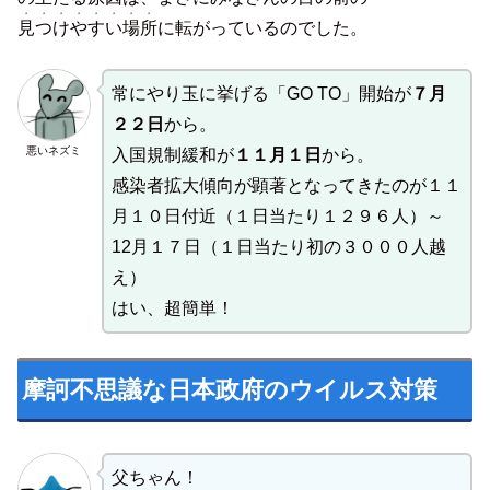
・・・・・・・・
見つけやすい場所
に転がっているのでした。
常にやり玉に挙げる「GO TO」開始が
７月
２２日
から。
悪いネズミ
入国規制緩和が
１１月１日
から。
感染者拡大傾向が顕著となってきたのが１１
月１０日付近（１日当たり１２９６人）～
12月１７日（１日当たり初の３０００人越
え）
はい、超簡単！
摩訶不思議な日本政府のウイルス対策
父ちゃん！