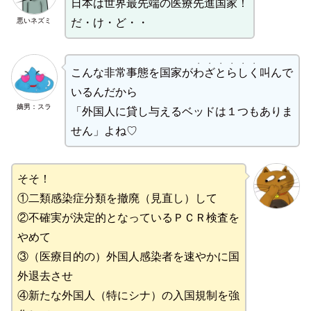
日本は世界最先端の医療先進国家！
悪いネズミ
だ・け・ど・・
・・・・・・
こんな非常事態を国家が
わざとらしく
叫んで
いるんだから
嫡男：スラ
「外国人に貸し与えるベッドは１つもありま
せん」よね♡
そそ！
①二類感染症分類を撤廃（見直し）して
②不確実が決定的となっているＰＣＲ検査を
やめて
③（医療目的の）外国人感染者を速やかに国
外退去させ
④新たな外国人（特にシナ）の入国規制を強