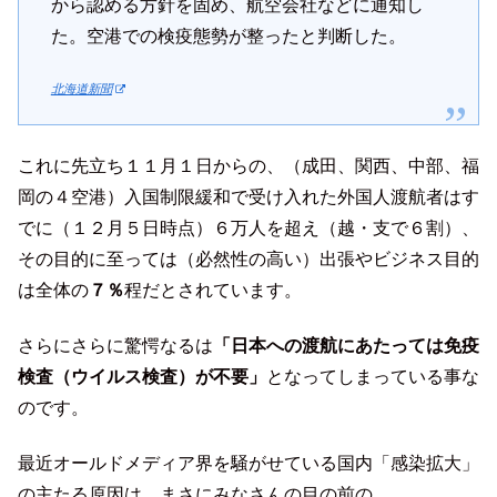
から認める方針を固め、航空会社などに通知し
た。空港での検疫態勢が整ったと判断した。
北海道新聞
これに先立ち１１月１日からの、（成田、関西、中部、福
岡の４空港）入国制限緩和で受け入れた外国人渡航者はす
でに（１２月５日時点）６万人を超え（越・支で６割）、
その目的に至っては（必然性の高い）出張やビジネス目的
は全体の
７％
程だとされています。
さらにさらに驚愕なるは
「日本への渡航にあたっては免疫
検査（ウイルス検査）が不要」
となってしまっている事な
のです。
最近オールドメディア界を騒がせている国内「感染拡大」
の主たる原因は、まさにみなさんの目の前の