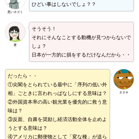
ひどい事はしないでしょ？？
悪いネズミ
そうそう！
それにそんなことする動機が見つからないで
妻
しょ？
日本が一方的に損をするだけなんだから・・
だったら・・
①尖閣をとられている最中に「序列の低い外
タヌキ
相」ごときに言われっぱなしにする意味は？
②外国資本率の高い観光業を優先的に救う意
味は？
③反面、自粛を奨励し経済活動全体を止めよ
うとする意味は？
④アメリカに郵便物として「変な種」が送ら