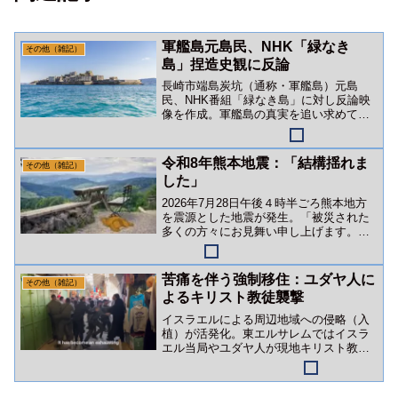
軍艦島元島民、NHK「緑なき
その他（雑記）
島」捏造史観に反論
長崎市端島炭坑（通称・軍艦島）元島
民、NHK番組「緑なき島」に対し反論映
像を作成。軍艦島の真実を追い求めて～
報道の噓と戦い続ける元島民たち～
令和8年熊本地震：「結構揺れま
その他（雑記）
した」
2026年7月28日午後４時半ごろ熊本地方
を震源とした地震が発生。「被災された
多くの方々にお見舞い申し上げます。」
幸い、タヌキ一家には被害はありません
でした。
苦痛を伴う強制移住：ユダヤ人に
その他（雑記）
よるキリスト教徒襲撃
イスラエルによる周辺地域への侵略（入
植）が活発化。東エルサレムではイスラ
エル当局やユダヤ人が現地キリスト教徒
を襲撃。ありとあらゆる嫌がらせを繰り
返し「苦痛を伴う強制移住」作戦を展開
しているようです。