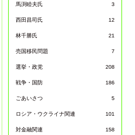
馬渕睦夫氏
3
西田昌司氏
12
林千勝氏
21
売国移民問題
7
選挙・政党
208
戦争・国防
186
ごあいさつ
5
ロシア・ウクライナ関連
101
対金融関連
158