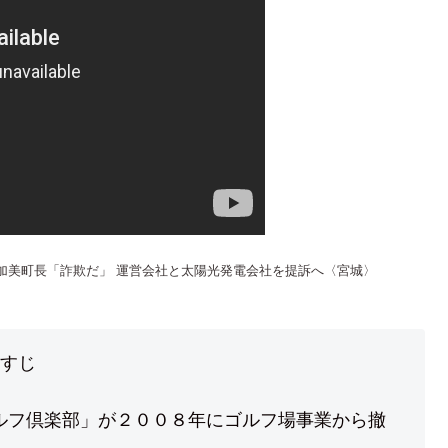
加美町長「詐欺だ」 運営会社と太陽光発電会社を提訴へ〈宮城〉
すじ
ルフ倶楽部」が２００８年にゴルフ場事業から撤