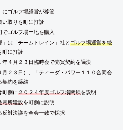
」にゴルフ場経営が移管
買い取りを町に打診
円でゴルフ場土地を購入
部」は「チームトレイン」社と
ゴルフ場運営を続
を町に打診
１年４月２３日臨時会で売買契約を議決
４月２３日）、「ティーダ・パワー１１０合同会
る契約を締結
は町側に
２０２４年度ゴルフ場閉鎖
を説明
発電所建設
を町側に説明
る反対決議を全会一致で採択