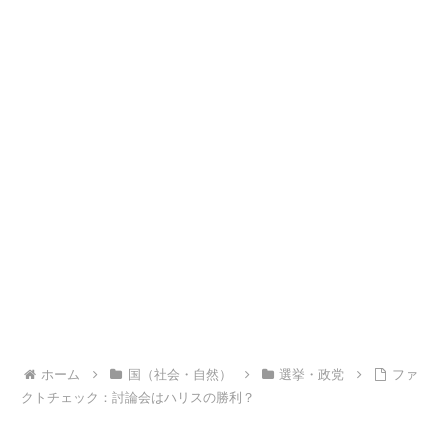
ホーム
国（社会・自然）
選挙・政党
ファ
クトチェック：討論会はハリスの勝利？