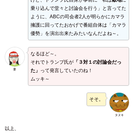
乗り込んで堂々と討論会を行う」と言ってた
ように、ABCの司会者2人が明らかにカマラ
擁護に回ってたおかげで番組自体は「カマラ
優勢」を演出出来たみたいなんだよね～。
なるほど～。
それでトランプ氏が
「３対１の討論会だっ
妻
た」
って発言していたのね！
ムッキ～
そそ。
タヌキ
以上、