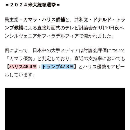
＝２０２４米大統領選挙＝
民主党・
カマラ・ハリス候補
と、共和党・
ドナルド・トラ
ンプ候補
による直接対面式のテレビ討論会が9月10日夜ペ
ンシルヴェニア州フィラデルフィアで開かれました。
例によって、日本中の大手メディアは討論会評価について
「カマラ優勢」と判定しており、直近の支持率においても
【
ハリス48.4％
：
トランプ47.3％
】
とハリス優勢をアピー
ルしています。