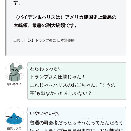
す
。
（バイデン＆ハリスは）アメリカ建国史上最悪の
大統領、最悪の副大統領です。
出典：↑【X】トランプ発言 日本語要約
わらわらわら♡
トランプさん圧勝じゃん！
悪いネズミ
これじゃ～ハリスのお〇ちゃん、”ぐうの
字”も出なかったんじゃない？
いやいやいや。
・・・・・・
普通の司会者だったら
そうなってた
んだろう
嫡男：スラ
けど、トランプ氏自身が事前に「私は
敵地
に