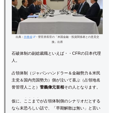
出典：
外務省
・菅官房長官の「米国金融・投資関係者との意見交
換」出席
石破体制の副総裁職といえば・・CFRの日本代理
人。
占領体制（ジャパンハンドラー＆金融勢力＆米民
主党＆国内売国勢力）側が泣いて喜ぶ（占領地名
誉管理人こと）
菅義偉元首相
その人となります。
・・・・
仮に、
ここまで
が占領体制側のシナリオだとする
なら末恐ろしい話で、「早期解散は無い」と言い