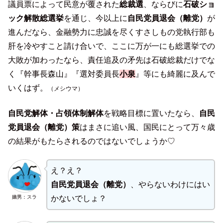
議員票によって民意が覆された
総裁選
、ならびに
石破ショ
ック解散総選挙
を通じ、今以上に
自民党員退会（離党）
が
進んだなら、金融勢力に忠誠を尽くすさしもの党執行部も
肝を冷やすこと請け合いで、ここに万が一にも総選挙での
大敗が加わったなら、責任追及の矛先は石破総裁だけでな
く『幹事長森山』『選対委員長
小泉
』等にも綺麗に及んで
いくはず。
（メシウマ）
自民党解体・占領体制解体
を戦略目標に置いたなら、
自民
党員退会（離党）策
はまさに追い風、国民にとって万々歳
の結果がもたらされるのではないでしょうか♡
え？え？
自民党員退会（離党）
、やらないわけにはい
嫡男：スラ
かないでしょ？