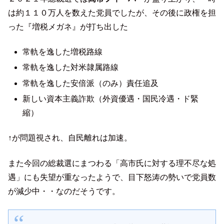
は約１１０万人を数えた党員でしたが、その後に政権を担
った『増税メガネ』が打ち出した
常軌を逸した増税路線
常軌を逸した対米隷属路線
常軌を逸した安倍派（のみ）責任追及
新しい資本主義詐欺（外資優遇・国民冷遇・ド緊
縮）
↑が問題視され、自民離れは加速。
また今回の総裁選にまつわる「高市氏に対する理不尽な処
遇」にも失望が重なったようで、目下怒涛の勢いで党員数
が減少中・・なのだそうです。