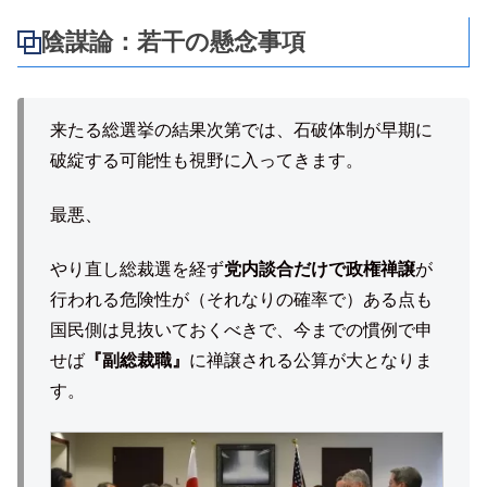
陰謀論：若干の懸念事項
来たる総選挙の結果次第では、石破体制が早期に
破綻する可能性も視野に入ってきます。
最悪、
やり直し総裁選を経ず
党内談合だけで政権禅譲
が
行われる危険性が（それなりの確率で）ある点も
国民側は見抜いておくべきで、今までの慣例で申
せば
『副総裁職』
に禅譲される公算が大となりま
す。