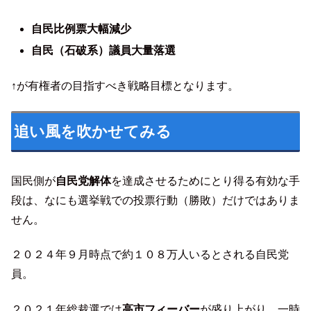
自民比例票大幅減少
自民（石破系）議員大量落選
↑が有権者の目指すべき戦略目標となります。
追い風を吹かせてみる
国民側が
自民党解体
を達成させるためにとり得る有効な手
段は、なにも選挙戦での投票行動（勝敗）だけではありま
せん。
２０２４年９月時点で約１０８万人いるとされる自民党
員。
２０２１年総裁選では
高市フィーバー
が盛り上がり、一時