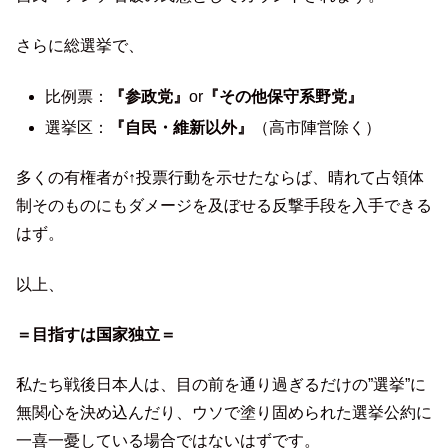
さらに総選挙で、
比例票：
『参政党』
or
『その他保守系野党』
選挙区：
『自民・維新以外』
（高市陣営除く）
多くの有権者が↑投票行動を示せたならば、晴れて占領体
制そのものにもダメージを及ぼせる反撃手段を入手できる
はず。
以上、
＝目指すは国家独立＝
私たち戦後日本人は、目の前を通り過ぎるだけの”選挙”に
無関心を決め込んだり、ウソで塗り固められた選挙公約に
一喜一憂している場合ではないはずです。