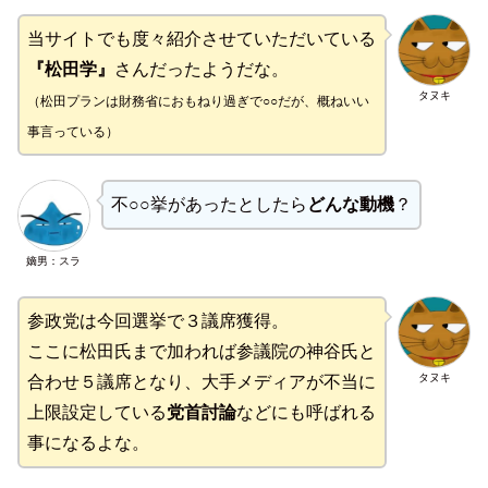
当サイトでも度々紹介させていただいている
『松田学』
さんだったようだな。
タヌキ
（松田プランは財務省におもねり過ぎで○○だが、概ねいい
事言っている）
不○○挙があったとしたら
どんな動機
？
嫡男：スラ
参政党は今回選挙で３議席獲得。
ここに松田氏まで加われば参議院の神谷氏と
タヌキ
合わせ５議席となり、大手メディアが不当に
上限設定している
党首討論
などにも呼ばれる
事になるよな。