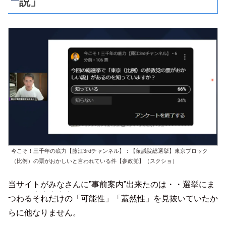
説」
今こそ！三千年の底力【藤江3rdチャンネル】：【衆議院総選挙】東京ブロック
（比例）の票がおかしいと言われている件【参政党】（スクショ）
当サイトがみなさんに”事前案内”出来たのは・・選挙にま
・・・・・
つわる
それだけの
「可能性」「蓋然性」を見抜いていたか
らに他なりません。