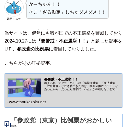
か～ちゃん！！
そこ「ざる勘定」しちゃダメダメ！！
嫡男：スラ
・・・・
当サイトは、
偶然にも
我が国での不正選挙を警戒しており
2024.10.27には
『要警戒・不正選挙！！』
と題した記事を
UＰ、
参政党の比例票
に着目しておりました。
こちらがその証拠記事。
要警戒・不正選挙！！
嘘まみれ、デタラメ尽くしの「感染症対策」「経済対策」
「対米隷属」が許されてきたのは、社会全体に『不正』が
あったから。だったら選挙に『不正』が存在しないとで
も？当サイトは新潟５区高鳥修一氏の得票数と参政党の比
例票数の行方に注目しています。
www.tanukazoku.net
「参政党（東京）比例票がおかしい