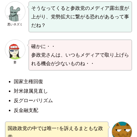
そうなってくると参政党のメディア露出度が
上がり、党勢拡大に繋がる恐れがあるって事
悪いネズミ
だね？
確かに・・
参政党さんは、いつもメディアで取り上げら
妻
れる機会が少ないものね・・
国家主権回復
対米隷属見直し
反グローバリズム
反金融支配
国政政党の中では唯一↑を訴えるまともな政
党。