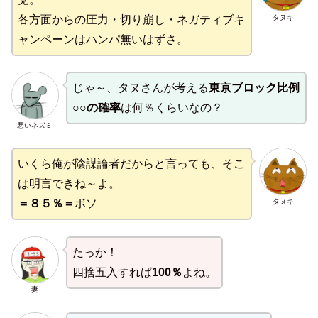
タヌキ
各方面からの圧力・切り崩し・ネガティブキ
ャンペーンはハンパ無いはずさ。
じゃ～、タヌさんが考える
東京ブロック比例
○○の確率
は何％くらいなの？
悪いネズミ
いくら俺が陰謀論者だからと言っても、そこ
は明言できね～よ。
タヌキ
＝８５％＝
ボソ
たっか！
四捨五入すれば
100％
よね。
妻