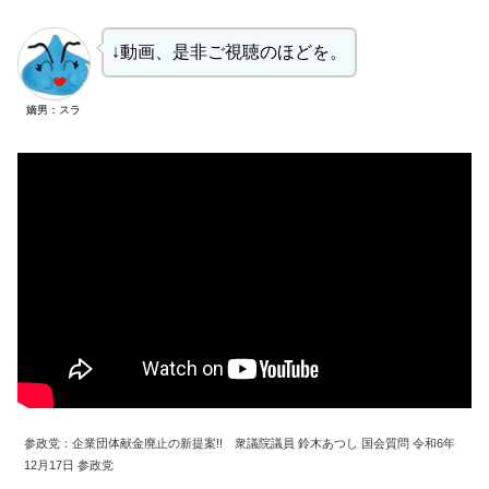
↓動画、是非ご視聴のほどを。
嫡男：スラ
参政党：企業団体献金廃止の新提案!! 衆議院議員 鈴木あつし 国会質問 令和6年
12月17日 参政党