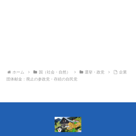
ホーム
国（社会・自然）
選挙・政党
企業
団体献金：廃止の参政党・存続の自民党