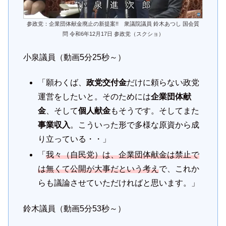
参政党：企業団体献金廃止の新提案!! 衆議院議員 鈴木あつし 国会質
問 令和6年12月17日 参政党（スクショ）
小泉議員（動画5分25秒～）
「願わくば、
政党交付金
だけに頼らない政党
運営をしたいと。そのためには
企業団体献
金
、そして
個人献金
もそうです。そしてまた
事業収入
。こういった形で多様な原資から成
り立っている・・」
「
我々（自民党）は、企業団体献金は禁止で
は無くて公開が大事だという考え
で、これか
らも議論させていただければと思います。」
鈴木議員（動画5分53秒～）