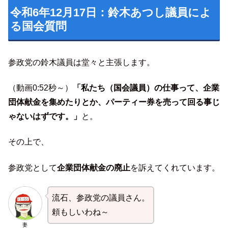
令和6年12月17日：鈴木あつし議員によ
る国会質問
参政党の鈴木議員は堂々と主張します。
（動画0:52秒～）
「私たち（国会議員）の仕事って、企業
団体献金を集めたりとか、パーティー券を売って回る事じ
ゃないはずです。」
と。
その上で、
参政党として
企業団体献金の廃止
を訴えてくれています。
流石、参政党の議員さん。
頼もしいわね～
妻