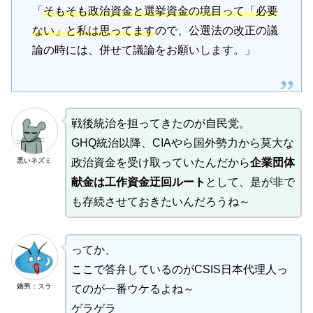
「
そもそも政治資金と選挙資金の境目って「必要
ない」と私は思ってます
ので、公選法の改正の議
論の時には、併せて議論をお願いします。」
戦後統治を担ってきたのが自民党。
GHQ統治以降、CIAやら国外勢力から莫大な
悪いネズミ
政治資金を受け取っていたんだから
企業団体
献金は工作資金迂回ルート
として、是が非で
も存続させておきたいんだろうね～
ってか、
ここで答弁しているのがCSIS日本代理人っ
嫡男：スラ
てのが一番ウケるよね～
ゲラゲラ