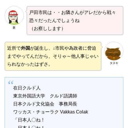
戸田市民は・・お隣さんがアレだから戦々
恐々だったんでしょうね
妻
（お察しします）
近所で
外国
が誕生し、↓市民や為政者に脅迫
までやってんだから、そりゃ～他人事じゃい
タヌキ
られなかったはずさ。
在日クルド人
東京外国語大学 クルド語講師
日本クルド文化協会 事務局長
ワッカス・チョーラク Vakkas Colak
「日本人〇ね！
日本人〇ね！