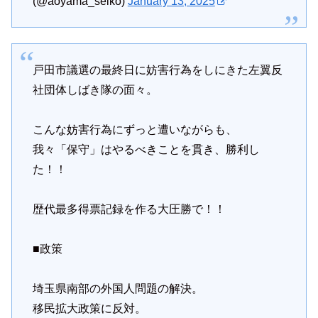
(@aoyama_seiko)
January 13, 2025
戸田市議選の最終日に妨害行為をしにきた左翼反
社団体しばき隊の面々。
こんな妨害行為にずっと遭いながらも、
我々「保守」はやるべきことを貫き、勝利し
た！！
歴代最多得票記録を作る大圧勝で！！
■政策
埼玉県南部の外国人問題の解決。
移民拡大政策に反対。