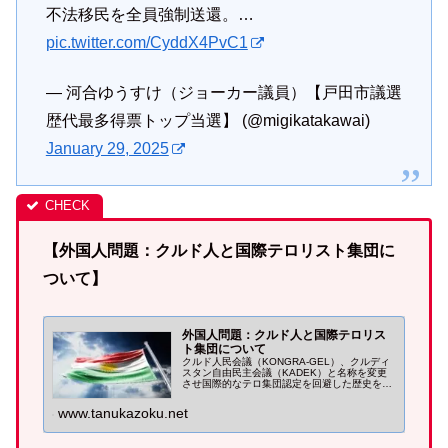
不法移民を全員強制送還。…
pic.twitter.com/CyddX4PvC1
— 河合ゆうすけ（ジョーカー議員）【戸田市議選
歴代最多得票トップ当選】 (@migikatakawai)
January 29, 2025
【外国人問題：クルド人と国際テロリスト集団に
ついて】
外国人問題：クルド人と国際テロリス
ト集団について
クルド人民会議（KONGRA-GEL）、クルディ
スタン自由民主会議（KADEK）と名称を変更
させ国際的なテロ集団認定を回避した歴史を持
つ『クルディスタン労働者党（PKK）』。日本
に生息するクルド人の一部は同団体との繋がり
www.tanukazoku.net
が噂されています。