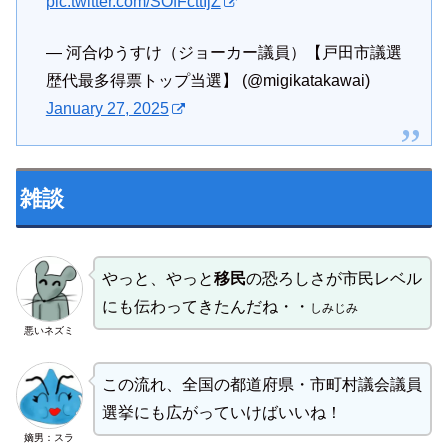
pic.twitter.com/SOfFcttIjZ
— 河合ゆうすけ（ジョーカー議員）【戸田市議選
歴代最多得票トップ当選】 (@migikatakawai)
January 27, 2025
雑談
やっと、やっと
移民
の恐ろしさが市民レベル
にも伝わってきたんだね・・
しみじみ
悪いネズミ
この流れ、全国の都道府県・市町村議会議員
選挙にも広がっていけばいいね！
嫡男：スラ