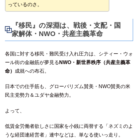
っているのさ。
『移民』の深淵は、戦後・支配・国
家解体・NWO・共産主義革命
各国に対する移民・難民受け入れ圧力は、シティー・ウォ
ール街の金融筋が夢見る
NWO・新世界秩序（共産主義革
命）
成就への布石。
日本での仕手筋も、グローバリズム賛美・NWO賛美の米
民主党勢力＆ユダヤ金融勢力。
よって、
低賃金労働者欲しさに国家を小銭に両替する「ネズミのよ
うな経団連経営者」連中などは、単なる使いっ走り。