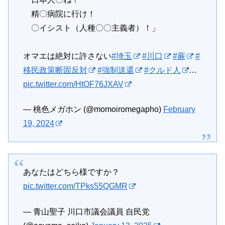
精〇病院に行け！
〇イシスト（人種〇〇主義者）！」
オマエは絶対に許さない
#埼玉
#川口
#蕨
#
移民政策断固反対
#強制送還
#クルド人
…
pic.twitter.com/HtOF76JXAV
— 桃色メガホン (@momoiromegapho)
February
19, 2024
あなたはどちら様ですか？
pic.twitter.com/TPks55QGMR
— 青山聖子 川口市議会議員 自民党