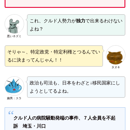
これ、クルド人勢力が
独力
で出来るわけない
よね？
悪いネズミ
そりゃ～、特定政党・特定利権とつるんでい
るに決まってんじゃん！！
タヌキ
政治も司法も、日本をわざと↓移民国家にし
ようとしてるよね。
嫡男：スラ
クルド人の病院騒動発端の事件、７人全員を不起
訴 埼玉・川口