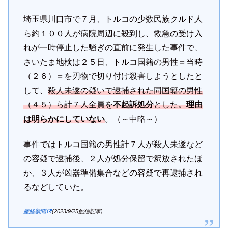
埼玉県川口市で７月、トルコの少数民族クルド人
ら約１００人が病院周辺に殺到し、救急の受け入
れが一時停止した騒ぎの直前に発生した事件で、
さいたま地検は２５日、トルコ国籍の男性＝当時
（２６）＝を刃物で切り付け殺害しようとしたと
して、
殺人未遂の疑いで逮捕された同国籍の男性
（４５）ら計７人全員を
不起訴処分
とした。
理由
は明らかにしていない
。（～中略～）
事件ではトルコ国籍の男性計７人が殺人未遂など
の容疑で逮捕後、２人が処分保留で釈放されたほ
か、３人が凶器準備集合などの容疑で再逮捕され
るなどしていた。
産経新聞
(2023/9/25配信記事)