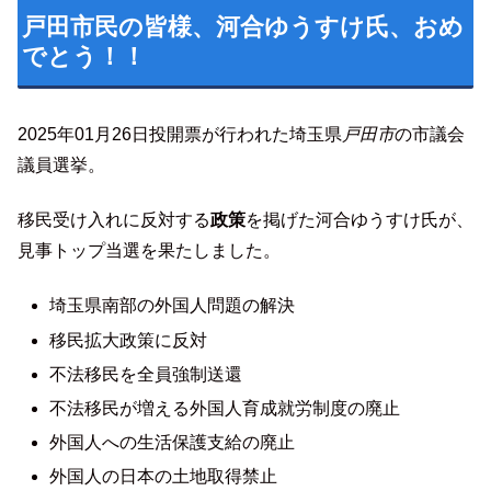
戸田市民の皆様、河合ゆうすけ氏、おめ
でとう！！
2025年01月26日投開票が行われた埼玉県
戸田市
の市議会
議員選挙。
移民受け入れに反対する
政策
を掲げた河合ゆうすけ氏が、
見事トップ当選を果たしました。
埼玉県南部の外国人問題の解決
移民拡大政策に反対
不法移民を全員強制送還
不法移民が増える外国人育成就労制度の廃止
外国人への生活保護支給の廃止
外国人の日本の土地取得禁止