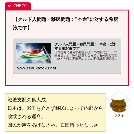
【クルド人問題＝移民問題：”本命”に対する希釈
液です】
クルド人問題＝移民問題：”本命”に対
する希釈液です
日本国内に暮らす外国人はいつの間にか「一等
国民扱い」。昨今話題となっている外国人犯罪
に絡んだ理由不開示のままの不起訴乱発問題。
外国人（移民・難民・帰化系）犯罪発生率を少
なく見せる手法は、先進各国で行われている人
www.tanukazoku.net
口侵略の常套手段！
戦後支配の集大成。
日本は、戦争を介さず移民によって内部から
タヌキ
破壊される運命。
国民が声をあげなきゃ、亡国待ったなしさ。