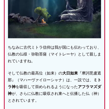
ちなみに古代ミトラ信仰は我が国にも伝わっており、
仏教の仏様・弥勒菩薩（マイトレーヤ）として親しま
れていますね。
そして仏教の最高位（如来）の
大日如来
『摩訶毘盧遮
那』（マハーヴァイローシャナ）は、一説では、
ミト
ラ神
を吸収して崇められるようになった
アフラマズダ
神
が、さらに仏教に吸収され東へと伝播した仏（神）
とされています。