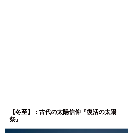
【冬至】：古代の太陽信仰『復活の太陽
祭』