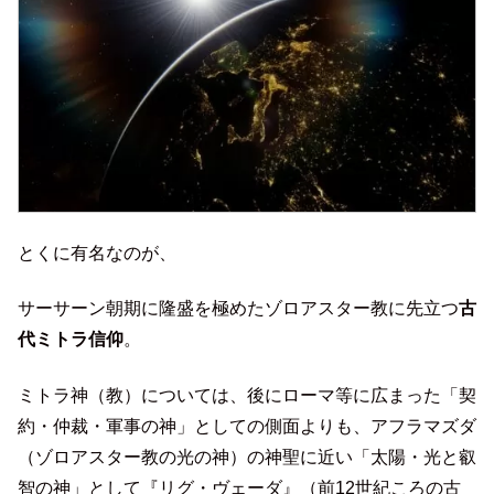
とくに有名なのが、
サーサーン朝期に隆盛を極めたゾロアスター教に先立つ
古
代ミトラ信仰
。
ミトラ神（教）については、後にローマ等に広まった「契
約・仲裁・軍事の神」としての側面よりも、アフラマズダ
（ゾロアスター教の光の神）の神聖に近い「太陽・光と叡
智の神」として『リグ・ヴェーダ』（前12世紀ころの古