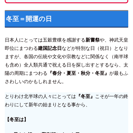
冬至＝開運の日
日本人にとっては五穀豊穣を感謝する
新嘗祭
や、神武天皇
即位にまつわる
建国記念日
などが特別な日（祝日）となり
ますが、各国の伝統や文化や宗教などに関係なく（南半球
も含め）全人類共通で祝える日を探し出すとするなら、太
陽の周期にまつわる
『春分・夏至・秋分・冬至』
が最もふ
さわしいのかもしれません。
とりわけ北半球の人々にとっては
『冬至』
こそが一年の終
わりにして新年の始まりとなる事から、
【冬至は】