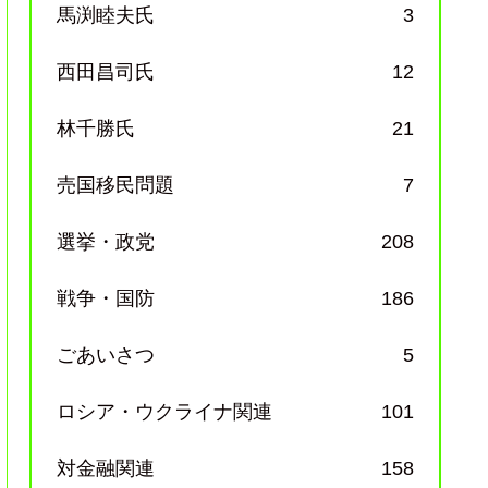
馬渕睦夫氏
3
西田昌司氏
12
林千勝氏
21
売国移民問題
7
選挙・政党
208
戦争・国防
186
ごあいさつ
5
ロシア・ウクライナ関連
101
対金融関連
158