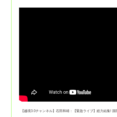
【越境3.0チャンネル】石田和靖：【緊急ライブ】総力結集! 国民大