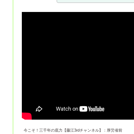
今こそ！三千年の底力【藤江3rdチャンネル】：厚労省前