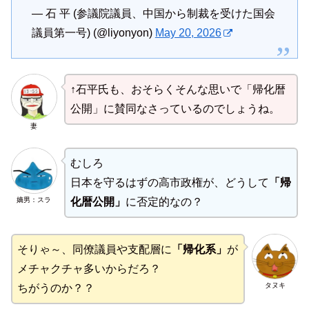
— 石 平 (参議院議員、中国から制裁を受けた国会
議員第一号) (@liyonyon)
May 20, 2026
↑石平氏も、おそらくそんな思いで「帰化暦
公開」に賛同なさっているのでしょうね。
妻
むしろ
日本を守るはずの高市政権が、どうして
「帰
嫡男：スラ
化暦公開」
に否定的なの？
そりゃ～、同僚議員や支配層に
「帰化系」
が
メチャクチャ多いからだろ？
タヌキ
ちがうのか？？