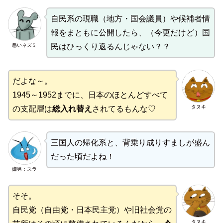
自民系の現職（地方・国会議員）や候補者情
報をまともに公開したら、（今更だけど）国
悪いネズミ
民はひっくり返るんじゃない？？
だよな～。
1945～1952までに、日本のほとんどすべて
タヌキ
の支配層は
総入れ替え
されてるもんな♡
三国人の帰化系と、背乗り成りすましが盛ん
だった頃だよね！
嫡男：スラ
そそ。
自民党（自由党・日本民主党）や旧社会党の
タヌキ