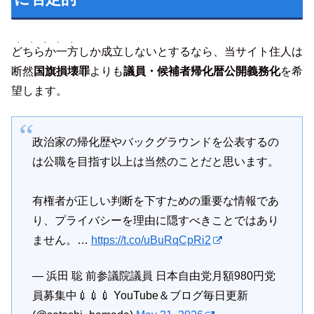
・・・・・
どちらか一方
しか成立しないとするなら、当サイト住人は
断然
国旗損壊罪
よりも
議員・候補者帰化暦公開義務化
を希
望します。
政治家の帰化歴やバックグラウンドを公表するの
は公職を目指す以上は当然のことだと思います。
有権者が正しい判断を下すための重要な情報であ
り、プライバシーを理由に隠すべきことではあり
ません。…
https://t.co/uBuRqCpRi2
— 浜田 聡 前参議院議員 日本自由党月額980円党
員募集中💉💉💉 YouTube＆ブログ毎日更新