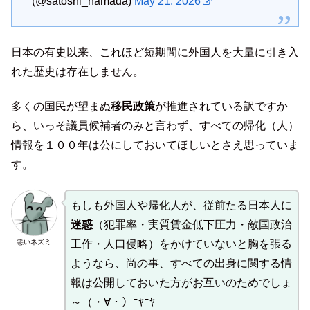
(@satoshi_hamada)
May 21, 2026
日本の有史以来、これほど短期間に外国人を大量に引き入
れた歴史は存在しません。
多くの国民が望まぬ
移民政策
が推進されている訳ですか
ら、いっそ議員候補者のみと言わず、すべての帰化（人）
情報を１００年は公にしておいてほしいとさえ思っていま
す。
もしも外国人や帰化人が、従前たる日本人に
迷惑
（犯罪率・実質賃金低下圧力・敵国政治
悪いネズミ
工作・人口侵略）をかけていないと胸を張る
ようなら、尚の事、すべての出身に関する情
報は公開しておいた方がお互いのためでしょ
～（・∀・）ﾆﾔﾆﾔ