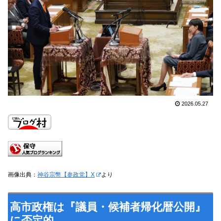
2026.05.27
画像出典：
神谷宗幣【参政党】X
より
高市政権は『議員・候補者帰化暦公開』
に否定的