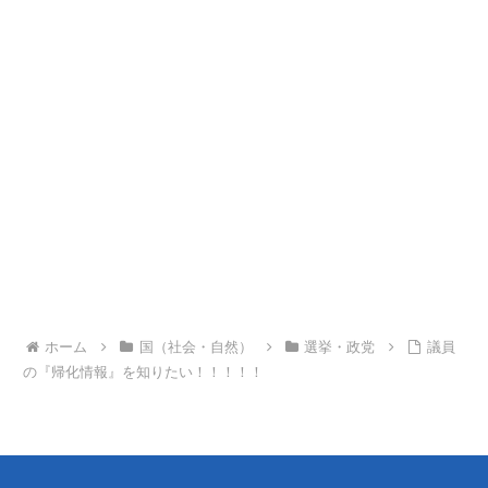
ホーム
国（社会・自然）
選挙・政党
議員
の『帰化情報』を知りたい！！！！！