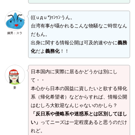
(((ｕдｕ*)ｩﾝｩﾝうん。
台湾有事が囁かれるこんな物騒なご時世なん
嫡男：スラ
だもん。
出身に関する情報公開は可及的速やかに
義務
化
だよ
義務化
！！
日本国内に実際に居るかどうかは別にし
て・・
妻
本心から日本の国益に資したいと欲する帰化
系（帰化希望者）などからすれば、情報公開
はむしろ大歓迎なんじゃないのかしら？
「反日系や侵略系や迷惑系とは区別してほし
い」
ってニーズは一定程度あると思うのだけ
れど。