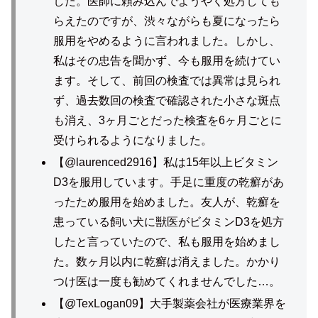
した。医師に頼み込んでようやく処方しても
らえたのですが、渋々ながらも夏になったら
服用をやめるように言われました。しかし、
私はその忠告を聞かず、今も服用を続けてい
ます。そして、前回の検査では異常は見られ
ず、過去数回の検査で確認された小さな斑点
も消え、3ヶ月ごとだった検査を6ヶ月ごとに
受けられるようになりました。
【@laurenced2916】私は15年以上ビタミン
D3を服用しています。手足に重度の乾癬があ
ったため服用を始めました。友人が、乾癬を
患っている飼い犬に獣医がビタミンD3を処方
したと言っていたので、私も服用を始めまし
た。数ヶ月以内に乾癬は消えました。かかり
つけ医は一度も勧めてくれませんでした…。
【@TexLogan09】大手製薬会社が医療業界を