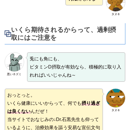
タヌキ
いくら期待されるからって、過剰摂
取にはご注意を
兎にも角にも、
ビタミンD摂取が有効なら、積極的に取り入
悪いネズミ
れればいいじゃんね～
おっとっと。
いくら健康にいいからって、何でも
摂り過ぎ
タヌキ
は良くない
んだぜ！
当サイトでおなじみの↓Dr.石黒先生も仰って
いるように、治療効果を謳う安易な宣伝文句