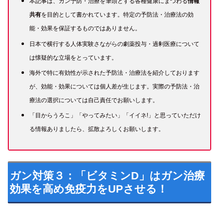
本記事は、ガン予防・治療を筆頭とする各種健康にまつわる
情報
共有
を目的として書かれています。特定の予防法・治療法の効
能・効果を保証するものではありません。
日本で横行する人体実験さながらの劇薬投与・過剰医療について
は懐疑的な立場をとっています。
海外で特に有効性が示された予防法・治療法を紹介しております
が、効能・効果については個人差が生じます。実際の予防法・治
療法の選択については自己責任でお願いします。
「目からうろこ」「やってみたい」「イイネ!」と思っていただけ
る
情報ありましたら
、
拡散よろしくお願いします。
ガン対策３：「ビタミンD」はガン治療
効果を高め免疫力をUPさせる！