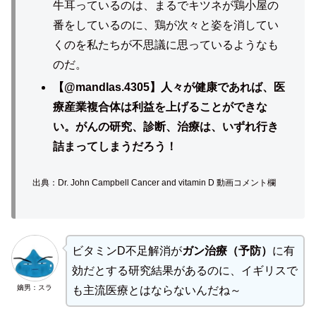
牛耳っているのは、まるでキツネが鶏小屋の
番をしているのに、鶏が次々と姿を消してい
くのを私たちが不思議に思っているようなも
のだ。
【@mandlas.4305】人々が健康であれば、医
療産業複合体は利益を上げることができな
い。がんの研究、診断、治療は、いずれ行き
詰まってしまうだろう！
出典：Dr. John Campbell Cancer and vitamin D 動画コメント欄
ビタミンD不足解消が
ガン治療（予防）
に有
効だとする研究結果があるのに、イギリスで
嫡男：スラ
も主流医療とはならないんだね～