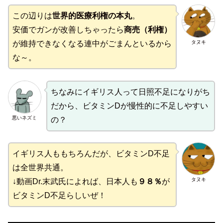
この辺りは
世界的医療利権の本丸
。
安価でガンが改善しちゃったら
商売（利権）
タヌキ
が維持できなくなる連中がごまんといるから
な～。
ちなみにイギリス人って日照不足になりがち
だから、ビタミンDが慢性的に不足しやすい
悪いネズミ
の？
イギリス人ももちろんだが、ビタミンD不足
は全世界共通。
タヌキ
↓動画Dr.末武氏によれば、日本人も
９８％
が
ビタミンD不足らしいぜ！