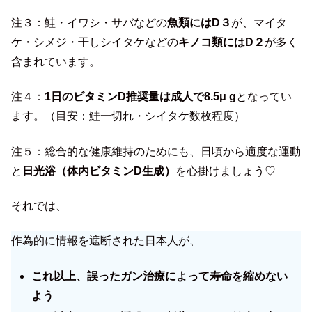
注３：鮭・イワシ・サバなどの
魚類にはD３
が、マイタ
ケ・シメジ・干しシイタケなどの
キノコ類にはD２
が多く
含まれています。
注４：
1日のビタミンD推奨量は成人で8.5μ g
となってい
ます。（目安：鮭一切れ・シイタケ数枚程度）
注５：総合的な健康維持のためにも、日頃から適度な運動
と
日光浴（体内ビタミンD生成）
を心掛けましょう♡
それでは、
作為的に情報を遮断された日本人が、
これ以上、誤ったガン治療によって寿命を縮めない
よう