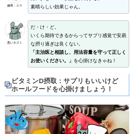
嫡男：スラ
素晴らしい効果じゃん。
だ・け・ど。
いくら期待できるからってサプリ感覚で安易
悪いネズミ
な摂り過ぎは良くない。
「主治医と相談し、用法容量を守って正しく
お使いください。」
を心掛けなきゃね！
ビタミンD
摂取：サプリもいいけど
ホールフードを心掛けましょう！