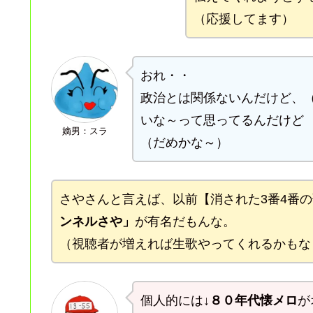
（応援してます）
おれ・・
政治とは関係ないんだけど、
いな～って思ってるんだけど
嫡男：スラ
（だめかな～）
さやさんと言えば、以前【消された3番4番
ンネルさや」
が有名だもんな。
（視聴者が増えれば生歌やってくれるかもな
個人的には
↓８０年代懐メロ
が