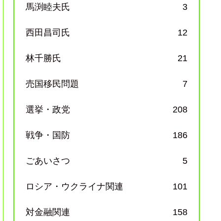
馬渕睦夫氏
3
西田昌司氏
12
林千勝氏
21
売国移民問題
7
選挙・政党
208
戦争・国防
186
ごあいさつ
5
ロシア・ウクライナ関連
101
対金融関連
158