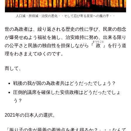
人口減・所得減・治安の悪化・・そして忍び寄る皇室への魔の手・・
世の為政者は、繰り返される歴史の性に学び、民衆の怨念
が爆発せぬよう福祉を施し、治安維持に努め、出来る限り
まつりごと
の公平さと民族の独自性を担保しながら『
政
』を行う道
理をわきまえてゆくのです。
而して、
戦後の我が国の為政者共はどうだったでしょう？
圧倒的議席を確保した安倍政権はどうだったでしょ
う？
2021年の日本人の選択。
「振り子の先が最善の着地点を考え得るか？」・・なんて