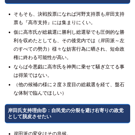
そもそも、決戦投票になれば河野支持票も岸田支持
票も『高市支持』には集まりにくい。
仮に高市氏が総裁選に勝利し総選挙でも圧倒的な勝
利を収めたとしても、その後党内では（岸田派～左
のすべての勢力）様々な妨害行為に晒され、短命政
権に終わる可能性が高い。
ならば今悪戯に高市氏を神輿に乗せて騒ぎ立てる事
は得策ではない。
（他の候補の様に２度３度目の総裁選を経て、盤石
な体制で臨んでほしい）
岸田氏支持理由⑥：自民党の分裂を避け右寄りの政党
として脱皮させたい
岸田派の変化はその兆候。