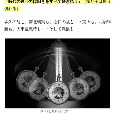
『時代の遠心力は旧きをすべて薙ぎ払う』
（振り子は振り
切れる）
承久の乱も、南北朝期も、応仁の乱も、下克上も、明治維
新も、大東亜戦時も・・そして戦後も・・
振り子は振れるほどに・・