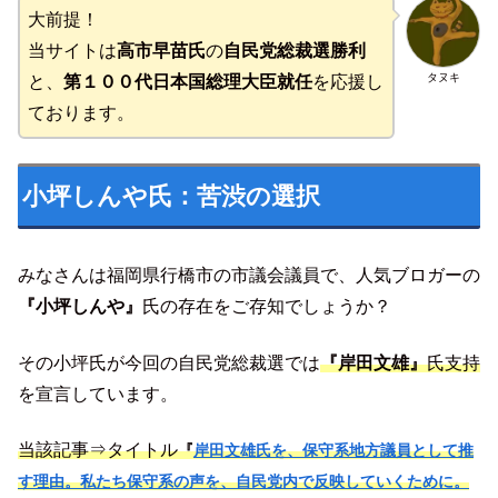
大前提！
当サイトは
高市早苗氏
の
自民党総裁選勝利
タヌキ
と、
第１００代日本国総理大臣就任
を応援し
ております。
小坪しんや氏：苦渋の選択
みなさんは福岡県行橋市の市議会議員で、人気ブロガーの
『小坪しんや』
氏の存在をご存知でしょうか？
その小坪氏が今回の自民党総裁選では
『岸田文雄』
氏支持
を宣言しています。
当該記事⇒タイトル
『
岸田文雄氏を、保守系地方議員として推
す理由。私たち保守系の声を、自民党内で反映していくために。