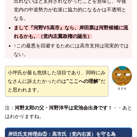
出れないほど支持されなかったことを意味し、今後
党内の中道勢力が右派に協力的になるかは不透明と
なる。
まして『河野VS高市』なら、岸田票は河野候補に流
れるかも。（党内左翼政権の誕生）
↑この最悪を回避するためには高市支持は現実的では
ない。
小坪氏が最も危惧した項目であり、同時にみ
なさんに訴えたかったのは
”ここへの理解”
だ
タヌキ
と思われます。
注：
河野太郎の父・河野洋平は宏池会出身です！
・・あと
はわかりますね。
岸田氏支持理由⑤：高市氏（党内右派）を守る為