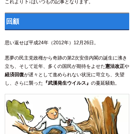
これより下↓はいつもの記事となります。
回顧
思い返せば平成24年（2012年）12月26日。
悪夢の民主党政権から奇跡の第2次安倍内閣の誕生に沸き
立ち、そして近年、多くの国民が期待をよせた
憲法改正
や
経済回復
が遅々として進められない状況に苛立ち、失望
し、さらに襲った
『武漢発生ウイルス』
の蔓延騒動。