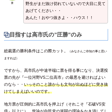
妻
野生がまだ抜け切れていないので大目に見て
あげてください・・
あんた！おやつ抜きよ・・ハウス！！
目指すは高市氏の”圧勝”のみ
総裁選の勝利条件はこの際カット。
（みなさんご存知の事と思い
ますれば）
ですから、高市氏が中途半端に票を得る事になり、決選投
票の先が『一位河野VS二位高市』の最悪を避ければよい
のなら・・
いっそのこと誰からも文句が出ぬほどに突き抜
けてしまえばいいのです。
地方票が圧倒的に高市氏を押上げ（それこそ『石破VS安
倍』以上に）、世論が自民党の派閥の理論をかき消してし