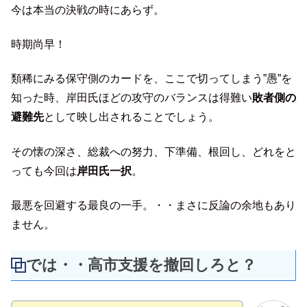
今は本当の決戦の時にあらず。
時期尚早！
類稀にみる保守側のカードを、ここで切ってしまう”愚”を
知った時、岸田氏ほどの攻守のバランスは得難い
敗者側の
避難先
として映し出されることでしょう。
その懐の深さ、総裁への努力、下準備、根回し、どれをと
っても今回は
岸田氏一択
。
最悪を回避する最良の一手。・・まさに反論の余地もあり
ません。
では・・高市支援を撤回しろと？