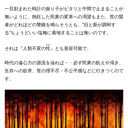
一旦刻まれた時計の振り子がピタリと中間で止まることが
無いように、熱狂した民衆の変革への渇望もまた、世の賢
者がどれほどの警鐘を鳴らそうとも、”旧と新が調和す
る”ちょうどいい塩梅に着地することは無いのです。
さが
それは『人類不変の
性
』とも形容可能で、
時代の遠心力の源流を辿れば・・必ず民衆の飢えや渇き、
生存への欲求、世の理不尽・不公平感などに行きつくので
す。