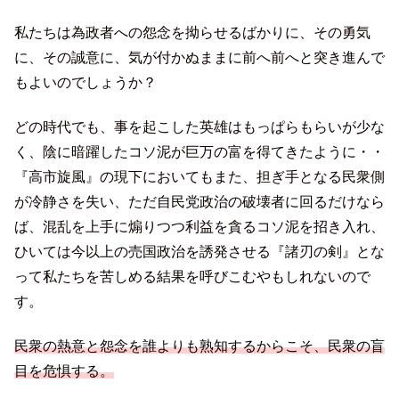
私たちは為政者への怨念を拗らせるばかりに、その勇気
に、その誠意に、気が付かぬままに前へ前へと突き進んで
もよいのでしょうか？
どの時代でも、事を起こした英雄はもっぱらもらいが少な
く、陰に暗躍したコソ泥が巨万の富を得てきたように・・
『高市旋風』の現下においてもまた、担ぎ手となる民衆側
が冷静さを失い、ただ自民党政治の破壊者に回るだけなら
ば、混乱を上手に煽りつつ利益を貪るコソ泥を招き入れ、
ひいては今以上の売国政治を誘発させる『諸刃の剣』とな
って私たちを苦しめる結果を呼びこむやもしれないので
す。
民衆の熱意と怨念を誰よりも熟知するからこそ、民衆の盲
目を危惧する。