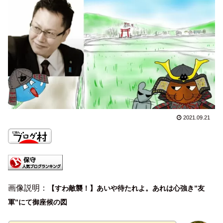
2021.09.21
画像説明：
【すわ敵襲！】
あいや待たれよ
。
あれは心強き”友
軍”にて御座候の図