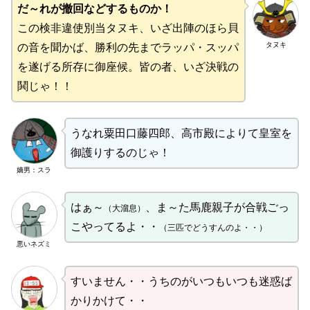
だ～れが撤回などするものか！
この検非違使別当タヌキ、いざ出陣のほら貝
タヌキ
の音を聞かば、勝利の先までラッパ・スッパ
を遂げる所存に御座候。皆の者、いざ決戦の
鬨じゃ！！
うなれ粟田口藤四郎、高市殿によりて皇室を
御護りするのじゃ！
嫡男：スラ
はぁ～
、ま～た馬鹿親子が合戦ごっ
（大溜息）
こやってるよ・・
（三匹でどうすんのよ・・）
悪いネズミ
すいません・・うちのがいつもいつも迷惑ば
かりかけて・・