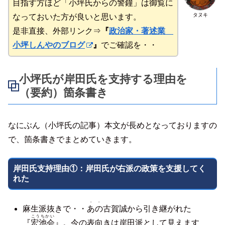
目指す方ほど「小坪氏からの警鐘」は御覧に
タヌキ
なっておいた方が良いと思います。
是非直接、外部リンク⇒
『
政治家・著述業
小坪しんやのブログ
』
でご確認を・・
小坪氏が岸田氏を支持する理由を
（要約）箇条書き
なにぶん（小坪氏の記事）本文が長めとなっておりますの
で、箇条書きでまとめていきます。
岸田氏支持理由①：岸田氏が右派の政策を支援してく
れた
・・
麻生派抜きで・・
あの
古賀誠から引き継がれた
こうちかい
『
宏池会
』。今の表向きは岸田派として見えます