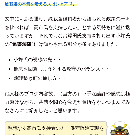
総裁選の本質を考える人はシェア
』
文中にもある通り、総裁選候補者から語られる政策の一々
を比べれば「高市氏を支持したい」とする気持ちに溢れ返
っていますが、それでもなお岸田氏支持を打ち出す小坪氏
の
”遠謀深慮”
には頷かされる部分が多々ありました。
小坪氏の視線の先・・
最悪を回避しようとする攻守のバランス・・
義理堅き筋の通し方・・
他人様のブログ内容故、（当方の）下手な論評や感想は極
力避けながら、共感や関心を覚えた個所をかいつまんでみ
なさんにご紹介したいと思います。
熱烈なる高市氏支持者の方、保守政治実現を