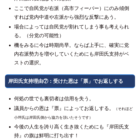
ここで自民党が右派（高市フィーバー）にのみ傾倒
すれば党内中道や左派から強烈な反撃にあう。
場合によっては自民党が割れてしまう事も考えられ
る。（分党の可能性）
機をみるに今は時期尚早。ならば上手に、確実に党
内右派勢力を増やしていくためにも岸田氏支持がベ
ストの選択。
岸田氏支持理由⑦：受けた恩は「票」でお返しする
何処の世でも裏切者は信用を失う。
議員からの恩は『票』によってお返しする。
（それほど
小坪氏は岸田氏側から協力を頂いたそうです）
今後の人生を誇り高く生き抜くためにも『岸田氏支
持』の旗は鮮明に打ち出す！