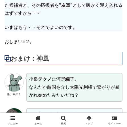
た候補者と、その応援者を
”友軍”
として暖かく迎え入れる
はずですから・・
いまはもう・・それでよいのです。
おしまい×２。
おまけ：神風
小泉
テクノ
に河野
端子
。
なんだか敵国を介し太陽光利権で繋がりが暴
悪いネズミ
かれ始めたみたいだね？
アイヤ～バレたアル？？
もう党員票の投票は開始されているみたいだ
メニュー
ホーム
検索
トップ
サイドバー