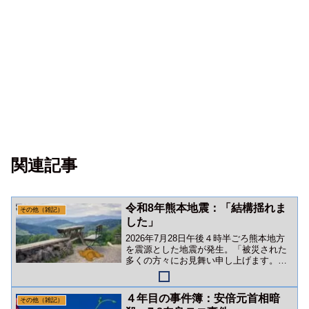
関連記事
令和8年熊本地震：「結構揺れま
その他（雑記）
した」
2026年7月28日午後４時半ごろ熊本地方
を震源とした地震が発生。「被災された
多くの方々にお見舞い申し上げます。」
幸い、タヌキ一家には被害はありません
でした。
４年目の事件簿：安倍元首相暗
その他（雑記）