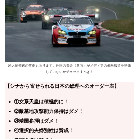
米大統領選の事例もあります。外国の資金（意向）がメディアの偏向報道を誘発
していないかチェックすべき！
【シナから寄せられる日本の総理へのオーダー表】
①女系天皇は積極的に！
②敵基地攻撃能力保持はダメ！
③靖国参拝はダメ！
④選択的夫婦別姓は賛成！