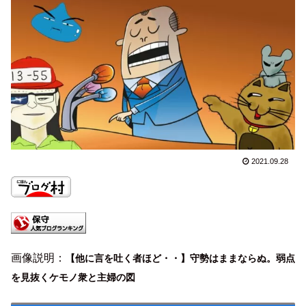
2021.09.28
画像説明：
【他に言を吐く者ほど・・】守勢はままならぬ。弱点
を見抜くケモノ衆と主婦の図