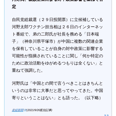
定
自民党総裁選（２９日投開票）に立候補している
河野太郎ワクチン担当相は２６日のインターネッ
ト番組で、弟の二郎氏が社長を務める「日本端
子」（神奈川県平塚市）が中国に複数の関連企業
を保有していることが自身の対中政策に影響する
可能性が指摘されていることに関し「何か特定の
ために政治活動をゆがめるつもりは全くない」と
重ねて強調した。
河野氏は「中国との間で言うべきことはきちんと
いうのは非常に大事だと思ってやってきた。中国
寄りということはない」とも語った。（以下略）
産経新聞
(2021/9/26配信記事)