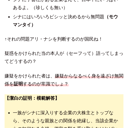
あるよ。（珍しくも無い）
シナにはいろいろピシッと決めるから無問題
（モウ
マンタイ）
↑それの問題アリ・ナシを判断するのが国民ね！
疑惑をかけられた当の本人が（セーフって）語ってしまっ
てどうするの？
嫌疑をかけられた者は、
嫌疑からなるべく身を遠ざけ無関
係を
証明
するのが常識でしょ？
【潔白の証明：模範解答】
一族がシナに深入りする企業の大株主とトップな
ら、そのような親族との関係を絶縁し、当該企業か