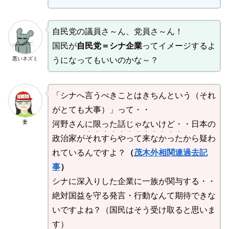
自民党の議員さ～ん、党員さ～ん！
国民が
自民党＝シナ企業
ってイメージするよ
悪いネズミ
うになってもいいのかな～？
「シナへ言うべきことはきちんという（それ
がとても大事）」って・・
妻
河野さんに限った話じゃないけど・・日本の
・・・・・・・・・・・・
政治家が
それすらやって来なかった
から疑わ
れているんですよ？
（
茂木外相関連過去記
事
）
シナに深入りした企業に一族が関与する・・
絶対国益を守る発言・行動なんて期待できな
いですよね？（国民はそう受け取ると思いま
す）