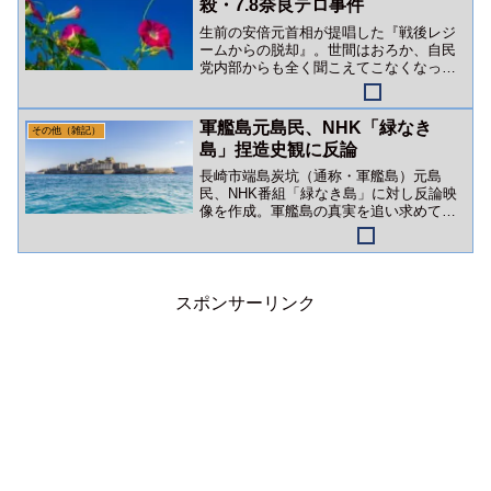
殺・7.8奈良テロ事件
生前の安倍元首相が提唱した『戦後レジ
ームからの脱却』。世間はおろか、自民
党内部からも全く聞こえてこなくなって
います。暗殺から４年。日本は高市政権
下で加速度的に属国固定化されようとし
ています。
軍艦島元島民、NHK「緑なき
その他（雑記）
島」捏造史観に反論
長崎市端島炭坑（通称・軍艦島）元島
民、NHK番組「緑なき島」に対し反論映
像を作成。軍艦島の真実を追い求めて～
報道の噓と戦い続ける元島民たち～
スポンサーリンク