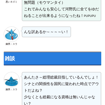
悪いネズミ
無問題（モウマンタイ）
これでみんなも安心して河野氏に全てをゆだ
ねることが出来るようになったね！
PUPUPU
んな訳あるか～～～～い！
嫡男：スラ
雑談
あんたさ～総理総裁目指しているんでしょ！
シナとの関係性を国民に疑われた時点でアウ
嫡男：スラ
トだよね？
少なくとも総裁になる資格は無いんじゃな
い？