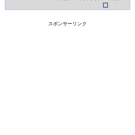
買取制度（FIT）があるおかげで、風力発
電は利権化。もちろん私たちが負担する
電気代は高騰。
スポンサーリンク