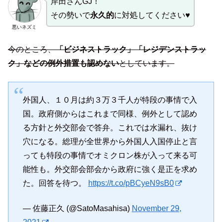
岸田さんGJ！
その勢いで
永久的
に対処してください♥
悪いネズミ
今のところ、
「ビジネストラック」「レジデンストラッ
ク」などの例外措置も認めない
としています。
外国人、１０月は約３万３千人が特段の事情で入
国。政府側からはこれまで同様、例外として認め
る方針と外交部会で答弁。これでは水漏れ、抜け
穴になる。総理が全世界から外国人入国停止と言
っても特段の事情でオミクロン株が入って来る可
能性も。外交部会部会から政府に強く是正を求め
た。回答を待つ。
https://t.co/pBCyeN9sB0
— 佐藤正久 (@SatoMasahisa)
November 29,