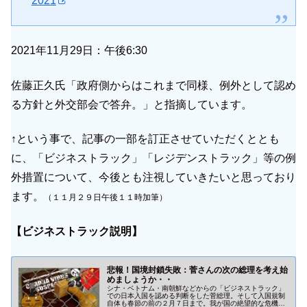
2021
2021年11月29日：午後6:30
佐藤正久氏「政府側からはこれまで同様、例外として認め
る方針と外交部会で答弁。」と指摘しています。
↑という事で、記事の一部を訂正させていただくととも
に、「ビジネストラック」「レジデンストラック」等の例
外措置について、今後とも注視していきたいと思っており
ます。
（１１月２９日午後１１時加筆）
【ビジネストラック説明】
悲報！国境封鎖失敗：菅さんの次の総理を考え始
めましょうか・・
シナ・ベトナム・南朝鮮などからの「ビジネストラック」
での日本入国を認める判断をした菅総理。そして入国規制
自体も春節の前の２月７日まで。我が国の絶望的な危機感