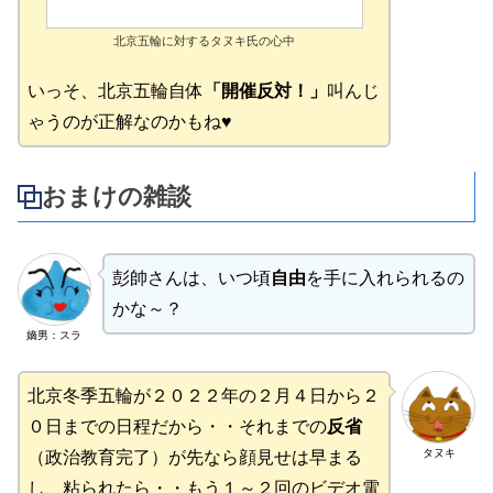
北京五輪に対するタヌキ氏の心中
いっそ、北京五輪自体
「開催反対！」
叫んじ
ゃうのが正解なのかもね♥
おまけの雑談
彭帥さんは、いつ頃
自由
を手に入れられるの
かな～？
嫡男：スラ
北京冬季五輪が２０２２年の２月４日から２
０日までの日程だから・・それまでの
反省
タヌキ
（政治教育完了）が先なら顔見せは早まる
し、粘られたら・・もう１～２回のビデオ電