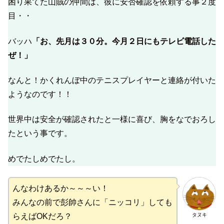
困り果てた山賊の仲間は、彼に安否確認を依頼する事２度
目・・
バッハ
「お、先月は３０分。今月２日にもテレビ電話した
ぜ！」
なんと！かくれんぼ中のテニスプレイヤーと連絡が付いた
ようなのです！！
世界中は安全が確認されたと一様に喜び、胸をなでおろし
たという事です。
めでたしめでたし。
んなわけあるか～～～い！
みんなの前で彭帥さんに「ニッコリ」しても
タヌキ
らえばOKだろ？