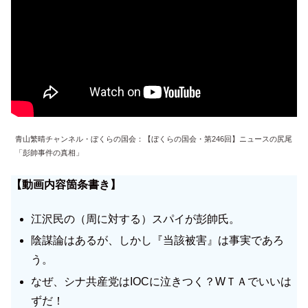
青山繁晴チャンネル・ぼくらの国会：【ぼくらの国会・第246回】ニュースの尻尾
「彭帥事件の真相」
【動画内容箇条書き】
江沢民の（周に対する）スパイが彭帥氏。
陰謀論はあるが、しかし『当該被害』は事実であろ
う。
なぜ、シナ共産党はIOCに泣きつく？WＴＡでいいは
ずだ！