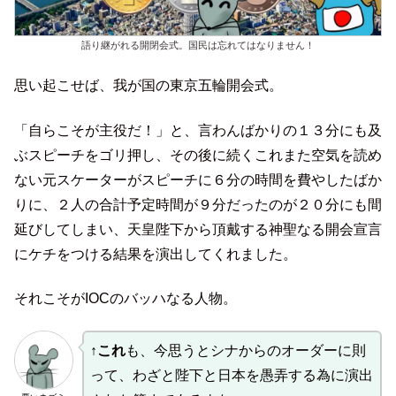
語り継がれる開閉会式。国民は忘れてはなりません！
思い起こせば、我が国の東京五輪開会式。
「自らこそが主役だ！」と、言わんばかりの１３分にも及
ぶスピーチをゴリ押し、その後に続くこれまた空気を読め
ない元スケーターがスピーチに６分の時間を費やしたばか
りに、２人の合計予定時間が９分だったのが２０分にも間
延びしてしまい、天皇陛下から頂戴する神聖なる開会宣言
にケチをつける結果を演出してくれました。
それこそがIOCのバッハなる人物。
↑
これ
も、今思うとシナからのオーダーに則
って、わざと陛下と日本を愚弄する為に演出