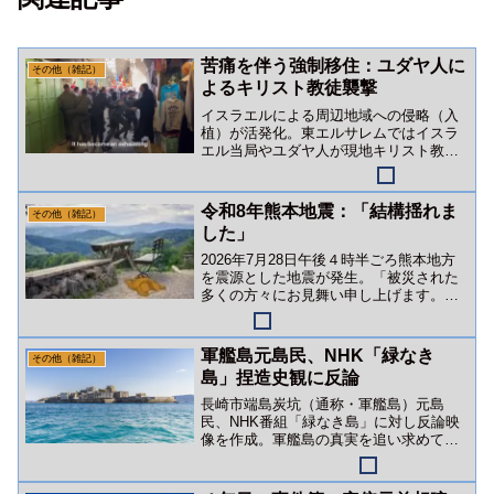
苦痛を伴う強制移住：ユダヤ人に
その他（雑記）
よるキリスト教徒襲撃
イスラエルによる周辺地域への侵略（入
植）が活発化。東エルサレムではイスラ
エル当局やユダヤ人が現地キリスト教徒
を襲撃。ありとあらゆる嫌がらせを繰り
返し「苦痛を伴う強制移住」作戦を展開
しているようです。
令和8年熊本地震：「結構揺れま
その他（雑記）
した」
2026年7月28日午後４時半ごろ熊本地方
を震源とした地震が発生。「被災された
多くの方々にお見舞い申し上げます。」
幸い、タヌキ一家には被害はありません
でした。
軍艦島元島民、NHK「緑なき
その他（雑記）
島」捏造史観に反論
長崎市端島炭坑（通称・軍艦島）元島
民、NHK番組「緑なき島」に対し反論映
像を作成。軍艦島の真実を追い求めて～
報道の噓と戦い続ける元島民たち～