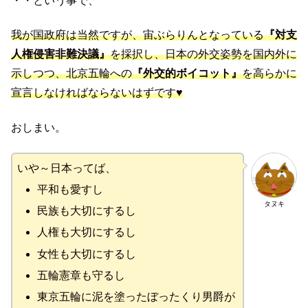
・・という事で、
我が国政府は当然ですが、宙ぶらりんとなっている
『対支
人権侵害非難決議』
を採択し、日本の外交姿勢を国内外に
示しつつ、北京五輪への
『外交的ボイコット』
を高らかに
宣言しなければならないはずです♥
おしまい。
いや～日本ってば、
平和も愛すし
タヌキ
民族も大切にするし
人権も大切にするし
女性も大切にするし
五輪憲章も守るし
東京五輪に泥を塗ったぼったくり男爵が