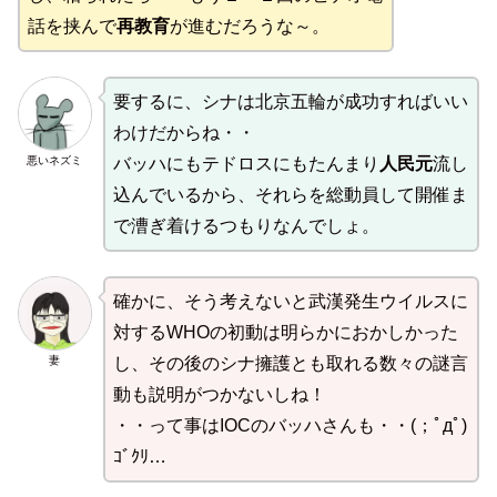
話を挟んで
再教育
が進むだろうな～。
要するに、シナは北京五輪が成功すればいい
わけだからね・・
悪いネズミ
バッハにもテドロスにもたんまり
人民元
流し
込んでいるから、それらを総動員して開催ま
で漕ぎ着けるつもりなんでしょ。
確かに、そう考えないと武漢発生ウイルスに
対するWHOの初動は明らかにおかしかった
妻
し、その後のシナ擁護とも取れる数々の謎言
動も説明がつかないしね！
・・って事はIOCのバッハさんも・・(；ﾟдﾟ)
ｺﾞｸﾘ…