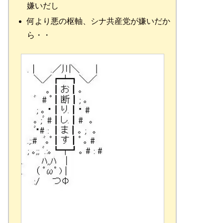
嫌いだし
何より悪の枢軸、シナ共産党が嫌いだか
ら・・