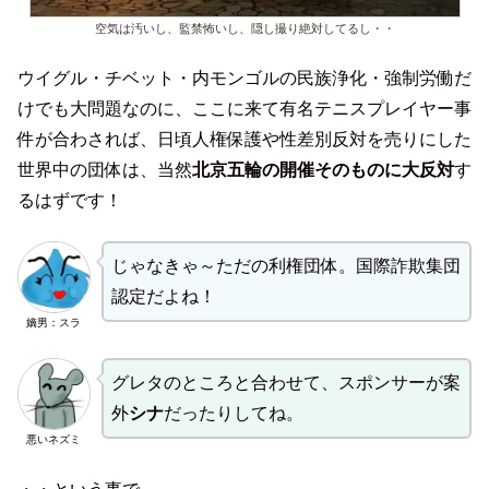
空気は汚いし、監禁怖いし、隠し撮り絶対してるし・・
ウイグル・チベット・内モンゴルの民族浄化・強制労働だ
けでも大問題なのに、ここに来て有名テニスプレイヤー事
件が合わされば、日頃人権保護や性差別反対を売りにした
世界中の団体は、当然
北京五輪の開催そのものに大反対
す
るはずです！
じゃなきゃ～ただの利権団体。国際詐欺集団
認定だよね！
嫡男：スラ
グレタのところと合わせて、スポンサーが案
外
シナ
だったりしてね。
悪いネズミ