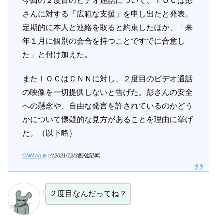
今回の２度目のビデオ通話について、ＩＯＣは彭
さんに対する「広範な支援」を申し出たと発表。
定期的に本人と連絡を取ると約束したほか、「来
年１月に個別の会合を持つことですでに合意し
た」と付け加えた。
またＩＯＣはＣＮＮに対し、２度目のビデオ通話
の映像を一切提供しないと告げた。彭さんの安全
への懸念や、自由な発言を許されているのかどう
かについて懐疑的な見方があることを理由に挙げ
た。（以下略）
CNN.co.jp
(2021/12/3配信記事)
２度目なんだってね？