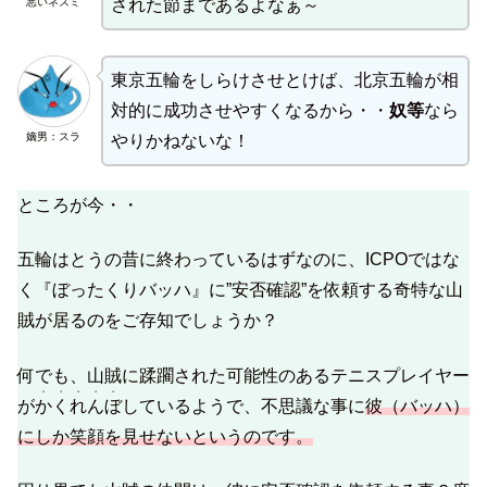
悪いネズミ
された節まであるよなぁ～
東京五輪をしらけさせとけば、北京五輪が相
対的に成功させやすくなるから・・
奴等
なら
嫡男：スラ
やりかねないな！
ところが今・・
五輪はとうの昔に終わっているはずなのに、ICPOではな
く『ぼったくりバッハ』に”安否確認”を依頼する奇特な山
賊が居るのをご存知でしょうか？
何でも、山賊に蹂躙された可能性のあるテニスプレイヤー
・・・・・
が
かくれんぼ
しているようで、不思議な事に
彼（バッハ）
にしか笑顔を見せないというのです。