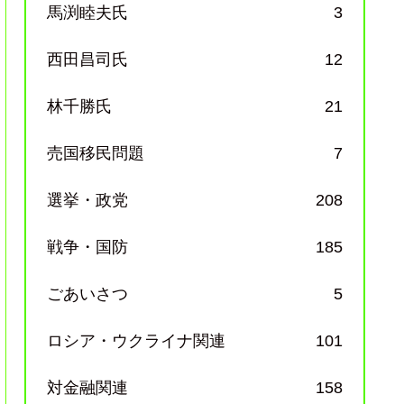
馬渕睦夫氏
3
西田昌司氏
12
林千勝氏
21
売国移民問題
7
選挙・政党
208
戦争・国防
185
ごあいさつ
5
ロシア・ウクライナ関連
101
対金融関連
158