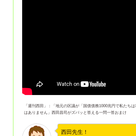
「週刊西田」：「地元の区議が「国債債務1000兆円で私たち
はありません」西田昌司がズバッと答える一問一答おまけ
西田先生！