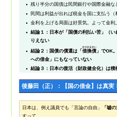
残り半分の国債は民間銀行や国際金融な
民間は利益が出れば税金を国に支払う（
金利を上げる局面は好景気。よって金利
結論１：日本が「国債の利払い苦」（い
りえない
かりかえさい
結論２：国債の償還は「
借換債
」でOK
への借金」にもなっていない
結論３：日本の復活（財政健全化）は積
後藤田（正）：【国の借金】は真実
日本は、例え議員でも「言論の自由」
「嘘の
すって。