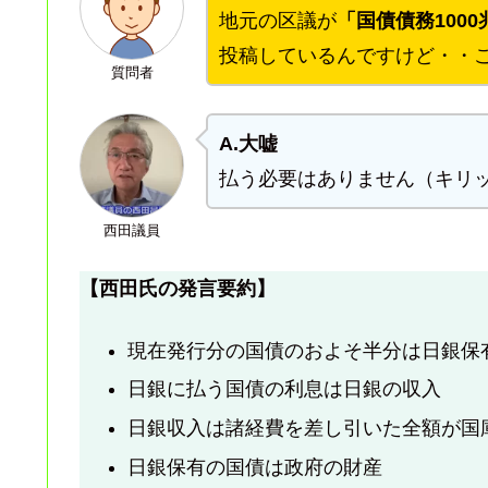
地元の区議が
「国債債務100
投稿しているんですけど・・
質問者
A.大嘘
払う必要はありません（キリ
西田議員
【西田氏の発言要約】
現在発行分の国債のおよそ半分は日銀保
日銀に払う国債の利息は日銀の収入
日銀収入は諸経費を差し引いた全額が国
日銀保有の国債は政府の財産