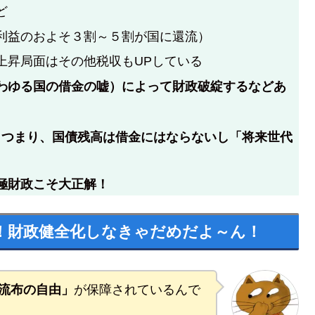
ど
利益のおよそ３割～５割が国に還流）
上昇局面はその他税収もUPしている
わゆる国の借金の嘘）によって財政破綻するなどあ
。つまり、国債残高は借金にはならないし「将来世代
極財政こそ大正解！
！財政健全化しなきゃだめだよ～ん！
流布の自由」
が保障されているんで