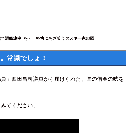
”泥船連中”を
・・軽快に
あざ笑うタヌキ一家の図
K。常識でしょ！
議員」西田昌司議員から届けられた、国の借金の嘘を
てみてください。