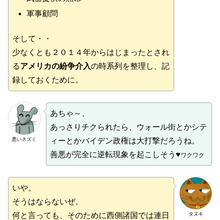
軍事顧問
そして・・
少なくとも２０１４年からはじまったとされ
る
アメリカの紛争介入
の時系列を整理し、記
録しておくために。
あちゃ～、
あっさりチクられたら、ウォール街とかシテ
悪いネズミ
ィーとかバイデン政権は大打撃だろうね。
善悪が完全に逆転現象を起こしそう♥
ワクワク
いや。
そうはならないぜ。
タヌキ
何と言っても、そのために西側諸国では連日