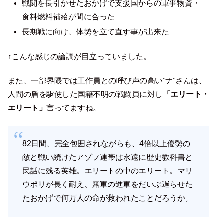
戦闘を長引かせたおかげで支援国からの軍事物資・
食料燃料補給が間に合った
長期戦に向け、体勢を立て直す事が出来た
↑こんな感じの論調が目立っていました。
また、一部界隈では工作員との呼び声の高い”ナ”さんは、
人間の盾を駆使した国籍不明の戦闘員に対し
「エリート・
エリート」
言ってますね。
82日間、完全包囲されながらも、4倍以上優勢の
敵と戦い続けたアゾフ連帯は永遠に歴史教科書と
民話に残る英雄。エリートの中のエリート。マリ
ウポリが長く耐え、露軍の進軍をだいぶ遅らせた
たおかげで何万人の命が救われたことだろうか。