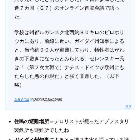
進７カ国（Ｇ７）のオンライン首脳会議で語っ
た。
学校は州都ルガンスク北西約８０キロのビロホリ
ウカにあり、前線に近い。ガイダイ州知事による
と、当時約９０人が避難しており、犠牲者はがれ
きの下敷きになったとみられる。ゼレンスキー氏
は「（第２次大戦で）ナチス・ドイツが欧州にも
たらした悪の再現だ」と強く非難した。（以下
略）
JIJI.COM
(2022/5/9配信記事)
住民の避難場所
＝テロリストが籠ったアゾフスタリ
製鉄所も避難所でしたね
ガイダイ州知事によると
＝誰？事実を語っている証