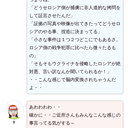
「どうせロシア側が捕虜に非人道的な拷問を
して証言させたんだ」
「証拠の写真や映像が出てきたってどうせロ
シアのやる事、捏造に決まってる」
「小さな事件は１つ２つどこにでもあるさ。
ロシア側の戦争犯罪に比べたら微々たるも
の」
「そもそもウクライナを侵略したロシアが絶
対悪、言い訳なんか聞いてられるか！」
・・こんな感じで脳内変換されちゃうんだ
よ・・
あわわわわ・・
確かに・・ご近所さんもみんなこんな感じの
妻
事言ってる気がする～