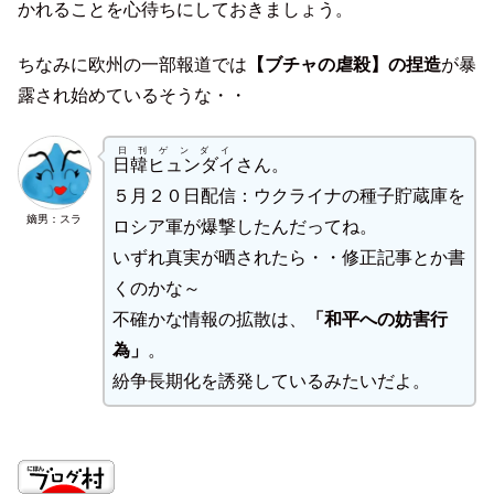
かれることを心待ちにしておきましょう。
ちなみに欧州の一部報道では
【ブチャの虐殺】の捏造
が暴
露され始めているそうな・・
日刊ゲンダイ
日韓ヒュンダイ
さん。
５月２０日配信：ウクライナの種子貯蔵庫を
嫡男：スラ
ロシア軍が爆撃したんだってね。
いずれ真実が晒されたら・・修正記事とか書
くのかな～
不確かな情報の拡散は、
「和平への妨害行
為」
。
紛争長期化を誘発しているみたいだよ。