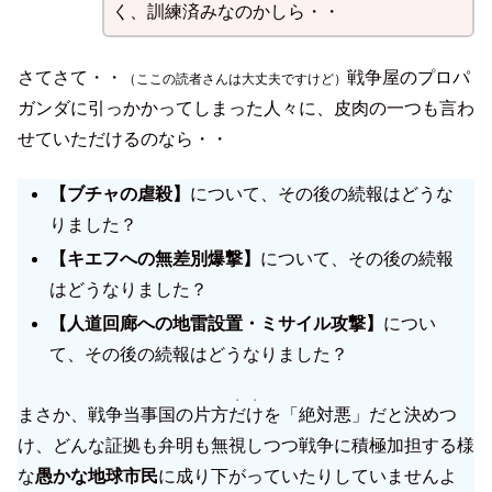
く、訓練済みなのかしら・・
さてさて・・
戦争屋のプロパ
（ここの読者さんは大丈夫ですけど）
ガンダに引っかかってしまった人々に、皮肉の一つも言わ
せていただけるのなら・・
【ブチャの虐殺】
について、その後の続報はどうな
りました？
【キエフへの無差別爆撃】
について、その後の続報
はどうなりました？
【人道回廊への地雷設置・ミサイル攻撃】
につい
て、その後の続報はどうなりました？
・・
まさか、戦争当事国の片方
だけ
を「絶対悪」だと決めつ
け、どんな証拠も弁明も無視しつつ戦争に積極加担する様
な
愚かな地球市民
に成り下がっていたりしていませんよ