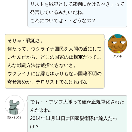
リストを戦犯として裁判にかけるべき」って
発言しているみたいだね。
これについては・・どうなの？
そりゃ～戦犯さ。
何たって、ウクライナ国民を人間の盾にして
タヌキ
いたんだから、どこの国家の
正規軍
だってこ
んな戦闘方法は選択できないさ。
ウクライナには縁もゆかりもない国籍不明の
寄せ集めか、テロリストでなければな。
でも・・アゾフ大隊って確か正規軍化された
んだよね。
悪いネズミ
2014年11月11日に国家親衛隊に編入だっ
け？