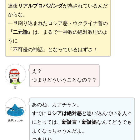
連夜
リアルプロパガンダ
が為されているんだ
からな。
一旦刷り込まれたロシア悪・ウクライナ善の
『二元論』
は、まるで一神教の絶対教理のよ
うに
「不可侵の神話」となっているはずさ！
え？
つまりどういうことなの？？
妻
あのね、カアチャン。
すでに
ロシアは絶対悪
と思い込んでいる人々
嫡男：スラ
にとっては、
新証言・新証拠
なんてどうでも
よくなっちゃうんだよ。
つまりね、