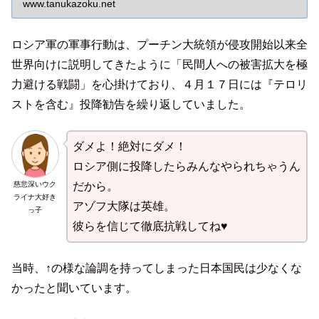
www.tanukazoku.net
ロシア軍の軍事行動は、プーチン大統領が侵攻開始以来全
世界向けに説明してきたように「民間人への被害拡大を極
力避ける戦闘」を心掛けており、４月１７日には『テロリ
ストを含む』投降勧告を繰り返していました。
ダメよ！絶対にダメ！
ロシア側に投降したらみんなやられちゃうん
慈悲深いウク
だから。
ライナ大好き
アゾフ大隊は英雄。
っ子
彼らを信じて徹底抗戦してね♥
当時、↑の様な論調を持ってしまった日本国民は少なくな
かったと聞いています。