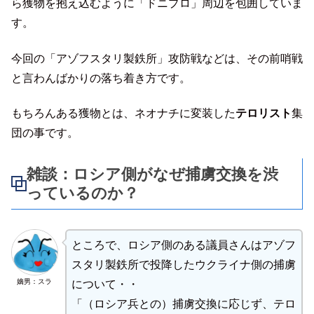
ら獲物を抱え込むように「ドニプロ」周辺を包囲していま
す。
今回の「アゾフスタリ製鉄所」攻防戦などは、その前哨戦
と言わんばかりの落ち着き方です。
もちろんある獲物とは、ネオナチに変装した
テロリスト
集
団の事です。
雑談：ロシア側がなぜ捕虜交換を渋
っているのか？
ところで、ロシア側のある議員さんはアゾフ
スタリ製鉄所で投降したウクライナ側の捕虜
嫡男：スラ
について・・
「（ロシア兵との）捕虜交換に応じず、テロ