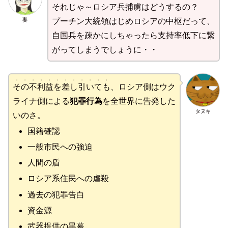
それじゃ～ロシア兵捕虜はどうするの？
妻
プーチン大統領はじめロシアの中枢だって、
自国兵を疎かにしちゃったら支持率低下に繋
がってしまうでしょうに・・
・・・・・・・・・・・・
その不利益を差し引いても
、ロシア側はウク
ライナ側による
犯罪行為
を全世界に告発した
タヌキ
いのさ。
国籍確認
一般市民への強迫
人間の盾
ロシア系住民への虐殺
過去の犯罪告白
資金源
武器提供の黒幕