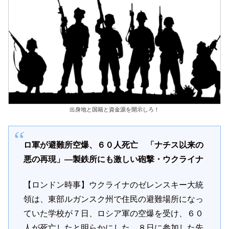
出身地と国籍と資金源を開示しろ！
ロ軍が避難所空爆、６０人死亡 「ナチス以来の
悪の再現」―製鉄所にも激しい砲撃・ウクライナ
【ロンドン時事】ウクライナのゼレンスキー大統
領は、東部ルガンスク州で住民の避難場所になっ
ていた学校が７日、ロシア軍の空爆を受け、６０
人が死亡したと明らかにした。８日に参加した先