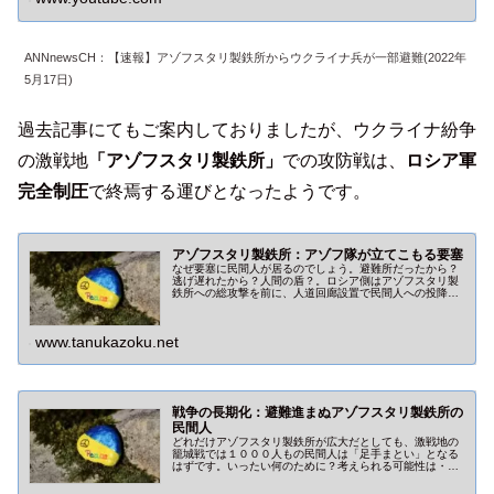
ANNnewsCH：【速報】アゾフスタリ製鉄所からウクライナ兵が一部避難(2022年
5月17日)
過去記事にてもご案内しておりましたが、ウクライナ紛争
の激戦地
「アゾフスタリ製鉄所」
での攻防戦は、
ロシア軍
完全制圧
で終焉する運びとなったようです。
アゾフスタリ製鉄所：アゾフ隊が立てこもる要塞
なぜ要塞に民間人が居るのでしょう。避難所だったから？
逃げ遅れたから？人間の盾？。ロシア側はアゾフスタリ製
鉄所への総攻撃を前に、人道回廊設置で民間人への投降を
促しています。
www.tanukazoku.net
戦争の長期化：避難進まぬアゾフスタリ製鉄所の
民間人
どれだけアゾフスタリ製鉄所が広大だとしても、激戦地の
籠城戦では１０００人もの民間人は「足手まとい」となる
はずです。いったい何のために？考えられる可能性は・・
やはり「人間の盾」と「戦争の長期化」。