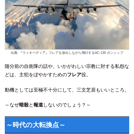
出典: 『ウィキペディア』フレアを放出しながら飛行するAC-130 ガンシップ
随分前の自衛隊の話や、いかがわしい宗教に対する私怨な
どは、主犯をぼやかすための
フレア
役。
動機としては至極不十分にして、三文芝居もいいところ。
～なぜ
暗殺
と
報道
しないのでしょう？～
～時代の大転換点～