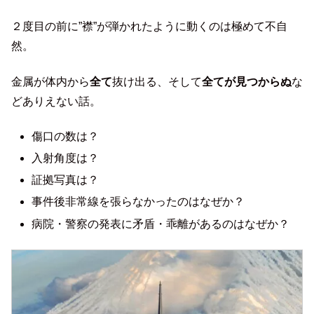
２度目の前に”襟”が弾かれたように動くのは極めて不自
然。
金属が体内から
全て
抜け出る、そして
全てが見つからぬ
な
どありえない話。
傷口の数は？
入射角度は？
証拠写真は？
事件後非常線を張らなかったのはなぜか？
病院・警察の発表に矛盾・乖離があるのはなぜか？