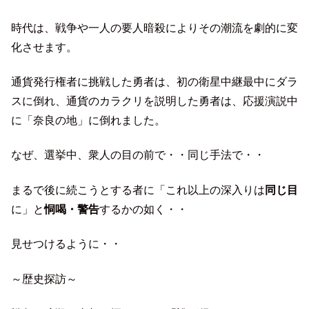
時代は、戦争や一人の要人暗殺によりその潮流を劇的に変
化させます。
通貨発行権者に挑戦した勇者は、初の衛星中継最中にダラ
スに倒れ、通貨のカラクリを説明した勇者は、応援演説中
に「奈良の地」に倒れました。
なぜ、選挙中、衆人の目の前で・・同じ手法で・・
まるで後に続こうとする者に「これ以上の深入りは
同じ目
に」と
恫喝・警告
するかの如く・・
見せつけるように・・
～歴史探訪～