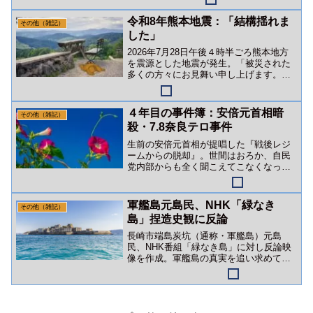
ル登録高評価よろしくね！
令和8年熊本地震：「結構揺れま
その他（雑記）
した」
2026年7月28日午後４時半ごろ熊本地方
を震源とした地震が発生。「被災された
多くの方々にお見舞い申し上げます。」
幸い、タヌキ一家には被害はありません
でした。
４年目の事件簿：安倍元首相暗
その他（雑記）
殺・7.8奈良テロ事件
生前の安倍元首相が提唱した『戦後レジ
ームからの脱却』。世間はおろか、自民
党内部からも全く聞こえてこなくなって
います。暗殺から４年。日本は高市政権
下で加速度的に属国固定化されようとし
ています。
軍艦島元島民、NHK「緑なき
その他（雑記）
島」捏造史観に反論
長崎市端島炭坑（通称・軍艦島）元島
民、NHK番組「緑なき島」に対し反論映
像を作成。軍艦島の真実を追い求めて～
報道の噓と戦い続ける元島民たち～