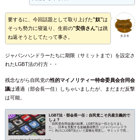
要するに、今回話題として取り上げた
”奴”
は
そっち勢力に寝返り、生前の
”安倍さん”
は跳
タヌキ
ね返そうとしてたって事さ。
ジャパンハンドラーたちに期限（サミットまで）を設定さ
れたLGBT法の行方・・
残念ながら自民党の
性的マイノリティー特命委員会合同会
議
は通過（部会長一任）しちゃいましたが、まだまだ反撃
は可能。
LGBT法・部会長一任：自民党こそ共産主義的で
しょ？
「自民党合同会議の結果、LGBT法は一任となりまし
た」。日本を支配する金融寡頭勢力（ジャパンハンドラ
ー）向けにLGBT法という貢物を用意し、サミットで売国
を約束するつもりの岸田政権。NWO・新世界秩序、共産主
義化（全体主義化）一直線です。