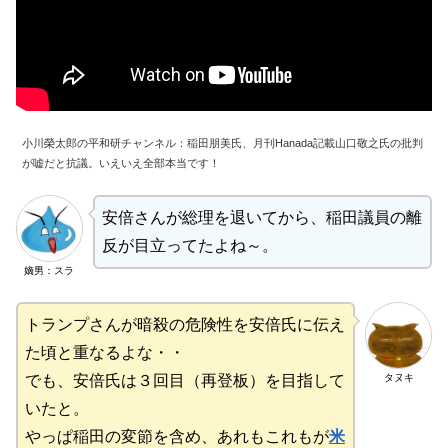
小川榮太郎の平和研チャンネル：稲田朋美氏、月刊Hanada記載山口敬之氏の批判
が嘘だと抗議。いえいえ全部本当です！
安倍さんが総理を退いてから、稲田議員の離
反が目立ってたよね～。
嫡男：スラ
トランプさんが暗殺の危険性を安倍氏に伝え
た頃と重なるよな・・
タヌキ
でも、安倍氏は３回目（再登板）を目指して
いたと。
やっぱ稲田の変節を含め、あれもこれもが
米