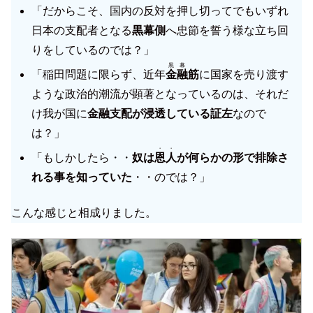
「だからこそ、国内の反対を押し切ってでもいずれ
日本の支配者となる
黒幕側
へ忠節を誓う様な立ち回
りをしているのでは？」
黒幕
「稲田問題に限らず、近年
金融
筋
に国家を売り渡す
ような政治的潮流が顕著となっているのは、それだ
け我が国に
金融支配が浸透している証左
なので
は？」
・・
「もしかしたら・・
奴は
恩人
が何らかの形で排除さ
れる事を知っていた
・・のでは？」
こんな感じと相成りました。