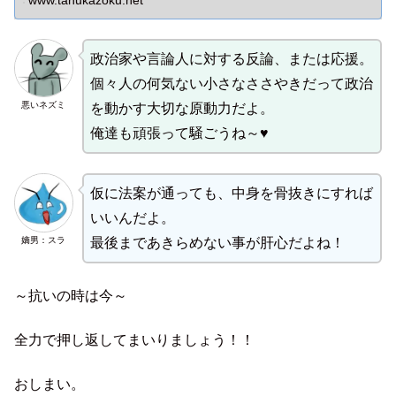
www.tanukazoku.net
政治家や言論人に対する反論、または応援。
個々人の何気ない小さなささやきだって政治
悪いネズミ
を動かす大切な原動力だよ。
俺達も頑張って騒ごうね～♥
仮に法案が通っても、中身を骨抜きにすれば
いいんだよ。
嫡男：スラ
最後まであきらめない事が肝心だよね！
～抗いの時は今～
全力で押し返してまいりましょう！！
おしまい。