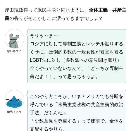
岸田現政権って米民主党と同じように、
全体主義・共産主
義
の香りがそこかしこに漂ってきますでしょ？
そりゃ～ま～、
ロシアに対して専制主義とレッテル貼りする
悪いネズミ
くせに、圧倒的多数の一般女性が被害を被る
LGBT法に対し（多数派への意見聞き取り）
全くやっていないなんて、「どっちが専制主
義だよ！！」って思っちゃうよ。
このやり方こそが、いまアメリカでも分断を
呼んでいる「米民主党政権の共産主義的政治
嫡男：スラ
手法」だもんね～
「少数意見を尊重する」って建前で、全体を
支配するやり方。