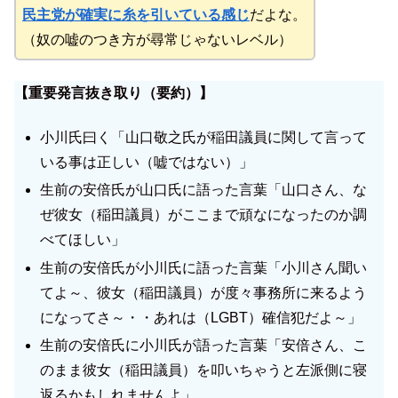
民主党が確実に糸を引いている感じ
だよな。
（奴の嘘のつき方が尋常じゃないレベル）
【重要発言抜き取り（要約）】
小川氏曰く「山口敬之氏が稲田議員に関して言って
いる事は正しい（嘘ではない）」
生前の安倍氏が山口氏に語った言葉「山口さん、な
ぜ彼女（稲田議員）がここまで頑なになったのか調
べてほしい」
生前の安倍氏が小川氏に語った言葉「小川さん聞い
てよ～、彼女（稲田議員）が度々事務所に来るよう
になってさ～・・あれは（LGBT）確信犯だよ～」
生前の安倍氏に小川氏が語った言葉「安倍さん、こ
のまま彼女（稲田議員）を叩いちゃうと左派側に寝
返るかもしれませんよ」