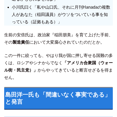
小川氏曰く「私や山口氏、それに月刊Hanadaの複数
人があなた（稲田議員）がウソをついている事を知
っている（証拠もある）」
生前の安倍氏は、政治家『稲田朋美』を育て上げた手前、
その
製造責任
において大変腐心されていたのだとか。
この一件に絞っても、やはり我が国に押し寄せる国難の多
くは、ロシアやシナからでなく
「アメリカ合衆国（ウォー
ル街・民主党）」
からやってきていると断言せざるを得ま
せん。
島田洋一氏も「間違いなく事実である」
と発言