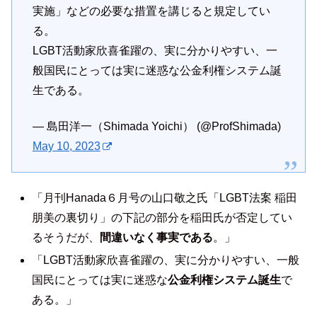
実施」などの必要な措置を講じると規定してい
る。
LGBT活動家欣喜雀躍の、実に分かりやすい、一
般国民にとっては実に迷惑な公金利権システム誕
生である。
— 島田洋一（Shimada Yoichi） (@ProfShimada)
May 10, 2023
「月刊Hanada６月号の山口敬之氏「LGBT法案 稲田
朋美の裏切り」の下記の部分を稲田氏が否定してい
るそうだが、
間違いなく事実である
。」
「LGBT活動家欣喜雀躍の、実に分かりやすい、一般
国民にとっては実に迷惑な
公金利権システム誕生
で
ある。」