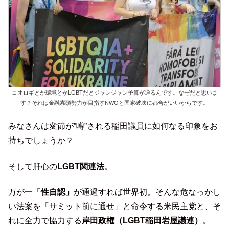
コオロギとか環境とかLGBTだとジャンジャン予算が通るんです。なぜだと思いま
す？それは金融寡頭勢力が目指すNWOと国家破壊に都合がいいからです。
みなさんは変節が”噂”される稲田議員に如何なる印象をお
持ちでしょうか？
そして肝心の
LGBT関連法
。
万が一
「性自認」
が通過すれば世界初。そんな危なっかし
い法案を「サミット前に通せ」と命令する米民主党と、そ
れに全力で協力する
岸田政権（LGBT稲田岩屋議連）
。