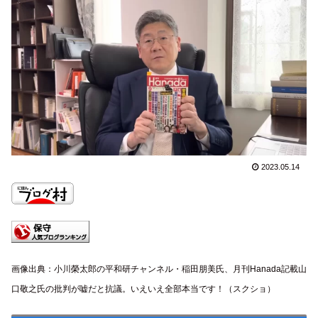
2023.05.14
画像出典：小川榮太郎の平和研チャンネル・稲田朋美氏、月刊Hanada記載山
口敬之氏の批判が嘘だと抗議。いえいえ全部本当です！（スクショ）