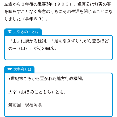
左遷から２年後の延喜3年（９０３）、道真公は無実の罪
を晴らすことなく失意のうちにその生涯を閉じることにな
りました（享年５９）。
足引きの～とは
『山』に掛かる枕詞。「足を引きずりながら登るほど
の～（山）」がその由来。
大宰府とは
7世紀末ごろから置かれた地方行政機関。
大宰（おほ みこともち）とも。
筑前国・現福岡県