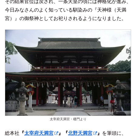
その結果官位は戻され、一条天皇の頃には神格化が進み、
今日みなさんのよく知っている馴染みの『天神様（天満
宮）』の御祭神としてお祀りされるようになりました。
太宰府天満宮・楼門より
総本社
『
太宰府天満宮
』『
北野天満宮
』
を筆頭に、