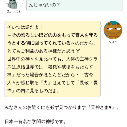
んじゃないの？
悪いネズミ
そいつは逆だよ！
～その恐ろしいほどの力をもって皆人を守ろ
タヌキ
うとする側に回ってくれている～
のだから、
とてもご利益のある神様だと思うぞ！
世界中の神々を見比べても、大体の主神クラ
スは原始世界では「殺戮や破壊をもたらす
神」だった場合がほとんどだから・・古今
人々が感じ取る『力』はえてして「畏敬・畏
怖」の内に見るものだよ。
みなさんのお近くにも必ず見つかります『天神さま♥』。
日本一有名な学問の神様です。