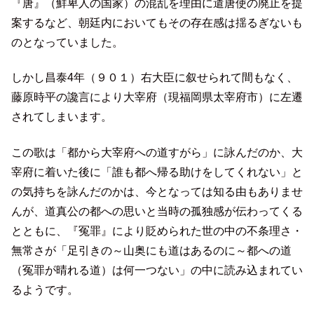
『唐』（鮮卑人の国家）の混乱を理由に遣唐使の廃止を提
案するなど、朝廷内においてもその存在感は揺るぎないも
のとなっていました。
しかし昌泰4年（９０１）右大臣に叙せられて間もなく、
藤原時平の讒言により大宰府（現福岡県太宰府市）に左遷
されてしまいます。
この歌は「都から大宰府への道すがら」に詠んだのか、大
宰府に着いた後に「誰も都へ帰る助けをしてくれない」と
の気持ちを詠んだのかは、今となっては知る由もありませ
んが、道真公の都への思いと当時の孤独感が伝わってくる
とともに、『冤罪』により貶められた世の中の不条理さ・
無常さが「足引きの～山奥にも道はあるのに～都への道
（冤罪が晴れる道）は何一つない」の中に読み込まれてい
るようです。