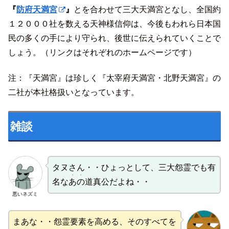
『
防府天満宮
』
とを合わせて三大天満宮となし、全国約
１２０００社を数える天神様信仰は、今後もわれら日本国
民の多くの手により守られ、後世に伝えられていくことで
しょう。（リンクはそれぞれのホームページです）
注：『天満宮』は珍しく『太宰府天満宮・北野天満宮』の
二社が本社格扱いとなっています。
雑談
タヌさん・・ひょっとして、三大怨霊でも有
・・
名な
あの
道真公だよね・・
悪いネズミ
まあな・・怨霊要素を高める、そのすべてを