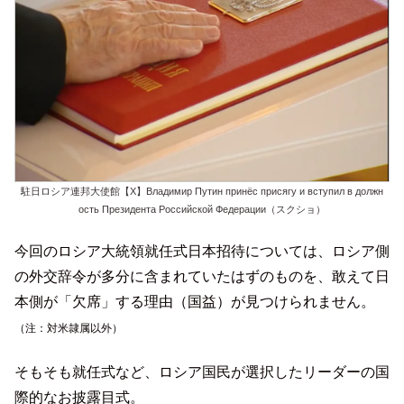
駐日ロシア連邦大使館【X】Владимир Путин принёс присягу и вступил в должн
ость Президента Российской Федерации（スクショ）
今回のロシア大統領就任式日本招待については、ロシア側
の外交辞令が多分に含まれていたはずのものを、敢えて日
本側が「欠席」する理由（国益）が見つけられません。
（注：対米隷属以外）
そもそも就任式など、ロシア国民が選択したリーダーの国
際的なお披露目式。