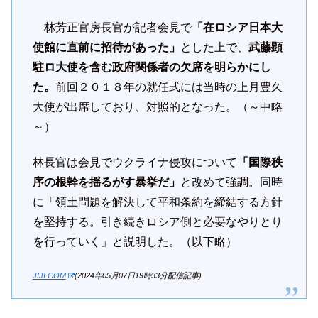
林芳正官房長官が記者会見で
「在ロシア日本大
使館に直前に招待があった」
とした上で、
武藤顕
駐ロ大使を含む政府関係者の欠席を明らかにし
た。
前回２０１８年の就任式には当時の上月豊久
大使が出席しており、対照的となった。（～中略
～）
林長官は会見でウクライナ侵攻について
「国際秩
序の根幹を揺るがす暴挙だ」
と改めて強調。同時
に「領土問題を解決して平和条約を締結する方針
を堅持する。引き続きロシア側と必要なやりとり
を行っていく」と説明した。（以下略）
JIJI.COM
(2024年05月07日19時33分配信記事)