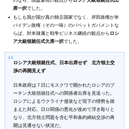
のなら、国益重視の観点から
ロシア大統領就任式出
席一択
でした。
もしも我が国が真の独立国家でなく、岸田政権が米
バイデン政権（その一味）のパペットガバメントな
らば、対米隷属と戦争ビジネス継続の観点から
ロシ
ア大統領就任
式
欠席一択
でした。
ロシア大統領就任式、日本出席せず 北方領土交
渉の再開見えず
日本政府は７日にモスクワで開かれたロシアのプ
ーチン大統領就任式への関係者出席を見送った。
ロシアによるウクライナ侵攻など現下の情勢を踏
まえた対応。日ロ関係の悪化が改めて浮き彫りと
なり、北方領土問題を含む平和条約締結交渉の再
開は見通せない状況だ。