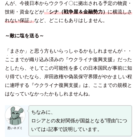
んが、今後日本からウクライ〇に拠出される予定の物資・
技術・資金などが
「
シナ（戦争屋＆金融勢力）
に横流しさ
れない保証」
など、どこにもありはしません。
～敵に塩を送る～
「まさか」と思う方もいらっしゃるかもしれませんが・・
・・
・・
ここ
まで
が織り込み済みの『ウクライナ復興支援』だった
・・・・・
としたら、そして
この可能性
を多くの日本国民が事前に知
り得ていたなら、岸田政権や偽装保守界隈がやかましい程
に連呼する『ウクライナ復興支援』は、ここまでの規模と
はなっていなかったかもしれませんね。
ちなみに、
ロシアとの友好関係が国益となる”理由”につ
悪いネズミ
いては↓記事で説明しています。