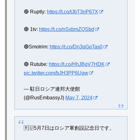
🔴 Ruptly:
https://t.co/tJbT3nP67X
🔴 1tv:
https://t.co/nSxbmZQSbd
🔴Smotrim:
https://t.co/Dn3qGoTas0
🔴 Rutube:
https://t.co/HhJBgV7HDK
pic.twitter.com/bJH3PP6Ugw
— 駐日ロシア連邦大使館
(@RusEmbassyJ)
May 7, 2024
🇷🇺5月7日はロシア軍創設記念日です。