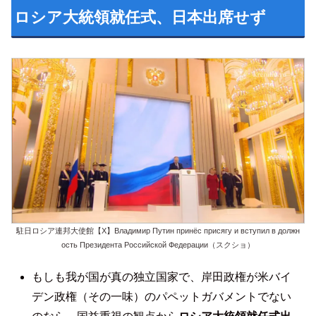
ロシア大統領就任式、日本出席せず
駐日ロシア連邦大使館【X】Владимир Путин принёс присягу и вступил в должн
ость Президента Российской Федерации（スクショ）
もしも我が国が真の独立国家で、岸田政権が米バイ
デン政権（その一味）のパペットガバメントでない