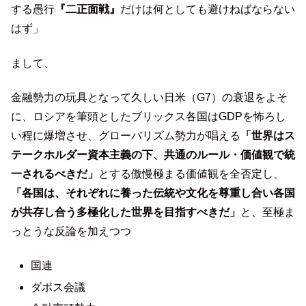
する愚行
『二正面戦』
だけは何としても避けねばならない
はず」
まして、
金融勢力の玩具となって久しい日米（G7）の衰退をよそ
に、ロシアを筆頭としたブリックス各国はGDPを怖ろし
い程に爆増させ、グローバリズム勢力が唱える
「世界はス
テークホルダー資本主義の下、共通のルール・価値観で統
一されるべきだ」
とする傲慢極まる価値観を全否定し、
「各国は、それぞれに養った伝統や文化を尊重し合い各国
が共存し合う多極化した世界を目指すべきだ」
と、至極ま
っとうな反論を加えつつ
国連
ダボス会議