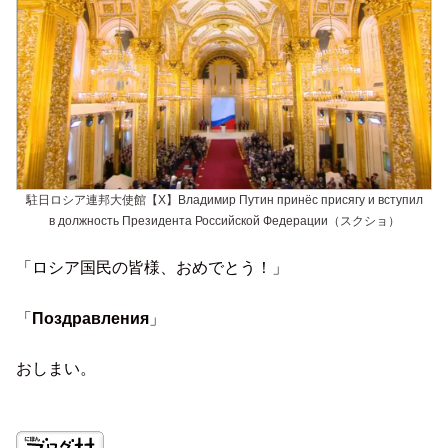
駐日ロシア連邦大使館【X】Владимир Путин принёс присягу и вступил
в должность Президента Российской Федерации（スクショ）
「ロシア国民の皆様、おめでとう！」
「
Поздравления
」
おしまい。