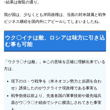
↑結果は御覧の通り。
我が国は、少なくとも岸田政権は、当面の対米隷属と戦争
ビジネス継続を国内外にアピールしてしまいましたね。
ウク〇イナは敵、ロシアは味方に引き込
む事も可能
「ウクラ〇ナは敵」。⇇この意味を正確に理解出来ている
方は、
現下のロ・ウ戦争を（米ネオコン勢力と歩調を合わ
せ）誘発したのがウクライナ現政権である事実も
戦争勃発以前より、先進各国の軍事技術や最先端兵
器がウ〇ラ〇ナ経由でシナに横流しされてきた事実
も