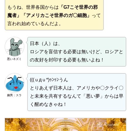
もうね、世界各国からは
「G7こそ世界の邪
魔者」「アメリカこそ世界のガ〇細胞」
って
言われ始めているんだよ。
日本（人）は、
ロシアを盲信する必要は無いけど、ロシアと
悪いネズミ
の友好を封印する必要も無いよね！
(((ｕдｕ*)ｩﾝｩﾝうん
とりあえず日本人は、アメリカや〇クライ〇
嫡男：スラ
と未来を共有するなんて「悪い夢」からは早
く醒めなきゃね！