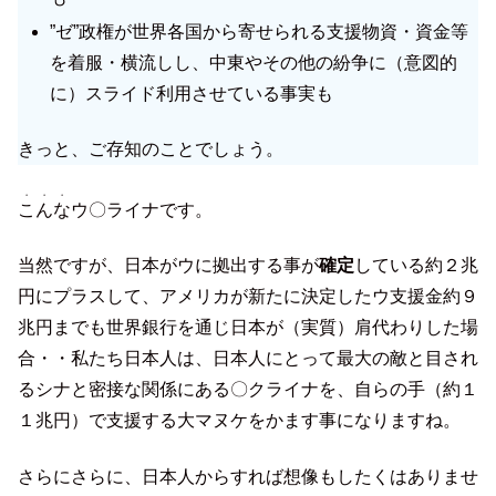
”ゼ”政権が世界各国から寄せられる支援物資・資金等
を着服・横流しし、中東やその他の紛争に（意図的
に）スライド利用させている事実も
きっと、ご存知のことでしょう。
・・・
こんな
ウ〇ライナです。
当然ですが、日本がウに拠出する事が
確定
している約２兆
円にプラスして、アメリカが新たに決定したウ支援金約９
兆円までも世界銀行を通じ日本が（実質）肩代わりした場
合・・私たち日本人は、日本人にとって最大の敵と目され
るシナと密接な関係にある〇クライナを、自らの手（約１
１兆円）で支援する大マヌケをかます事になりますね。
さらにさらに、日本人からすれば想像もしたくはありませ