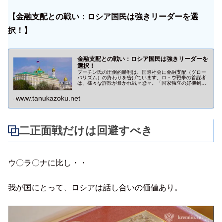
【金融支配との戦い：ロシア国民は強きリーダーを選
択！】
金融支配との戦い：ロシア国民は強きリーダーを
選択！
プーチン氏の圧倒的勝利は、国際社会に金融支配（グロー
バリズム）の終わりを告げています。ロ・ウ戦争の首謀者
は、様々な詐欺が暴かれ戦々恐々。「国家独立の好機到
来」日本（人）も、世界のレジームチェンジに乗っかりま
しょう！
www.tanukazoku.net
二正面戦だけは回避すべき
ウ〇ラ〇ナに比し・・
我が国にとって、ロシアは話し合いの価値あり。