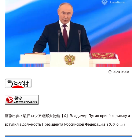
2024.05.08
画像出典：駐日ロシア連邦大使館【X】Владимир Путин принёс присягу и
вступил в должность Президента Российской Федерации（スクショ）