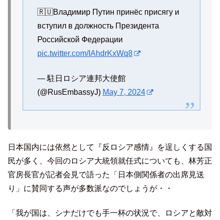
🇷🇺Владимир Путин принёс присягу и
вступил в должность Президента
Российской Федерации
pic.twitter.com/IAhdrKxWq8
— 駐日ロシア連邦大使館
(@RusEmbassyJ)
May 7, 2024
日本国内には依然として『反ロシア感情』を逞しくする国
民が多く、今回のロシア大統領就任式についても、林芳正
官房長官が記者会見で語った「日本側関係者の出席見送
り」に賛同する声が多数派なのでしょうが・・
「我が国は、シナだけでも手一杯の状況で、ロシアと敵対