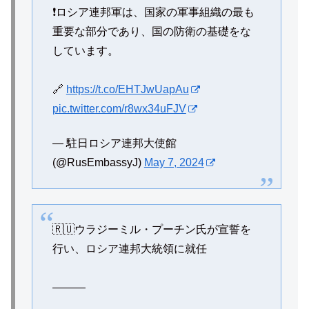
❗️ロシア連邦軍は、国家の軍事組織の最も
重要な部分であり、国の防衛の基礎をな
しています。
🔗
https://t.co/EHTJwUapAu
pic.twitter.com/r8wx34uFJV
— 駐日ロシア連邦大使館
(@RusEmbassyJ)
May 7, 2024
🇷🇺ウラジーミル・プーチン氏が宣誓を
行い、ロシア連邦大統領に就任
———