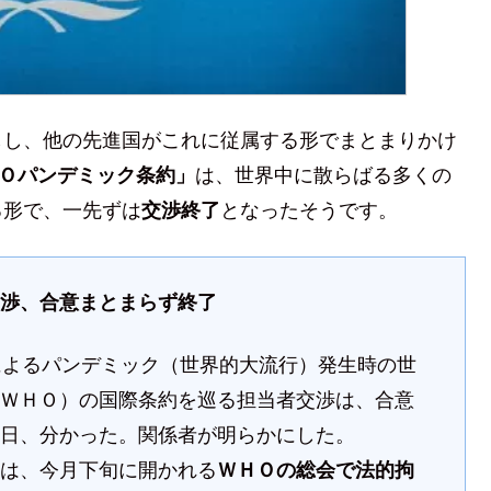
しし、他の先進国がこれに従属する形でまとまりかけ
Ｏパンデミック条約」
は、世界中に散らばる多くの
る形で、一先ずは
交渉終了
となったそうです。
交渉、合意まとまらず終了
症によるパンデミック（世界的大流行）発生時の世
（ＷＨＯ）の国際条約を巡る担当者交渉は、合意
０日、分かった。関係者が明らかにした。
者は、今月下旬に開かれる
ＷＨＯの総会で法的拘