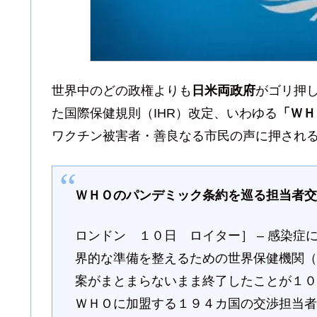
世界中のどの政権よりも
日米両政府
がゴリ押
た国際保健規則（IHR）改定、いわゆる
「ＷＨ
ワクチン被害者・善良なる市民の声に押され
ＷＨＯのパンデミック条約を巡る担当者
ロンドン １０日 ロイター］ – 感染
界的な準備を整えるための世界保健機関
案がまとまらないまま終了したことが１
ＷＨＯに加盟する１９４カ国の交渉担当