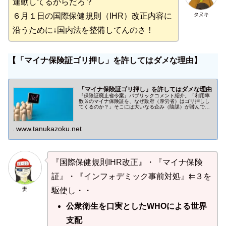
連動してるからだろ？
タヌキ
６月１日の国際保健規則（IHR）改正内容に
沿うために↓国内法を整備してんのさ！
【「マイナ保険証ゴリ押し」を許してはダメな理由】
「マイナ保険証ゴリ押し」を許してはダメな理由
『保険証廃止省令案』パブリックコメント紹介。「利用率
数％のマイナ保険証を、なぜ政府（厚労省）はゴリ押しし
てくるのか？」そこには大いなる企み（陰謀）が潜んでい
ます。
www.tanukazoku.net
『国際保健規則IHR改正』・『マイナ保険
証』・『インフォデミック事前対処』⇇３を
妻
駆使し・・
公衆衛生を口実としたWHOによる世界
支配