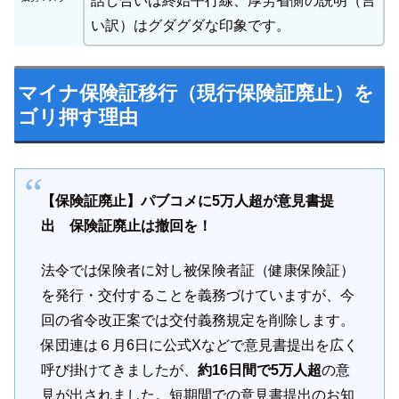
話し合いは終始平行線、厚労省側の説明（言
い訳）はグダグダな印象です。
マイナ保険証移行（現行保険証廃止）を
ゴリ押す理由
【保険証廃止】パブコメに5万人超が意見書提
出 保険証廃止は撤回を！
法令では保険者に対し被保険者証（健康保険証）
を発行・交付することを義務づけていますが、今
回の省令改正案では交付義務規定を削除します。
保団連は６月6日に公式Xなどで意見書提出を広く
呼び掛けてきましたが、
約16日間で5万人超
の意
見が出されました。短期間での意見書提出のお知