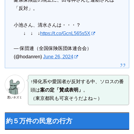
「反対」。
小池さん、清水さんは・・・？
↓ ↓ ↓
https://t.co/GcnL565s5X
— 保団連（全国保険医団体連合会）
(@hodanren)
June 26, 2024
↑帰化系や愛国者が反対する中、ソロスの番
頭は
案の定「賛成表明」
。
悪いネズミ
（東京都民も可哀そうだよね～）
約５万件の民意の行方