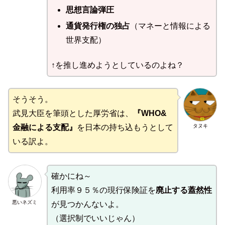
思想言論弾圧
通貨発行権の独占
（マネーと情報による
世界支配）
↑を推し進めようとしているのよね？
そうそう。
武見大臣を筆頭とした厚労省は、
『WHO&
タヌキ
金融による支配』
を日本の持ち込もうとして
いる訳よ。
確かにね～
利用率９５％の現行保険証を
廃止する蓋然性
悪いネズミ
が見つかんないよ。
（選択制でいいじゃん）