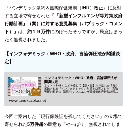
『パンデミック条約＆国際保健規則（IHR）改正』に反対
する立場で寄せられた
「「新型インフルエンザ等対策政府
行動計画」（案）に対する意見募集（パブリック・コメン
ト）」
は、
約１９万件
にのぼったそうですが、民意はまっ
たく無視されました。
【インフォデミック：WHO・政府、言論弾圧法が閣議決
定】
インフォデミック：WHO・政府、言論弾圧法が
閣議決定
ネット（SNS）などを通じて【正・誤】入り乱れた情報が
拡散される『インフォデミック』対策を口実とした、言論
弾圧の根拠法【新型インフルエンザ等対策政府行動計画
（改定案）】が閣議決定。『国際保健規則改定』、『パン
デミック条約』と連動。
www.tanukazoku.net
今回ご案内した「現行保険証を残してください」の立場で
寄せられた
5万件超
の民意も「やっぱり」無視されてしま