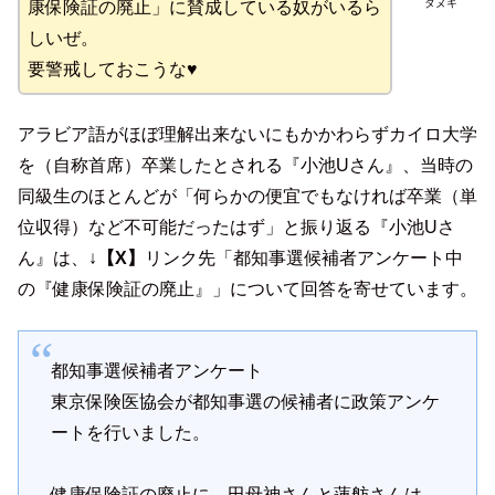
タヌキ
康保険証の廃止」に賛成している奴がいるら
しいぜ。
要警戒しておこうな♥
アラビア語がほぼ理解出来ないにもかかわらずカイロ大学
を（自称首席）卒業したとされる『小池Uさん』、当時の
同級生のほとんどが「何らかの便宜でもなければ卒業（単
位収得）など不可能だったはず」と振り返る『小池Uさ
ん』は、↓
【X】
リンク先「都知事選候補者アンケート中
の『健康保険証の廃止』」について回答を寄せています。
都知事選候補者アンケート
東京保険医協会が都知事選の候補者に政策アンケ
ートを行いました。
健康保険証の廃止に、田母神さんと蓮舫さんは