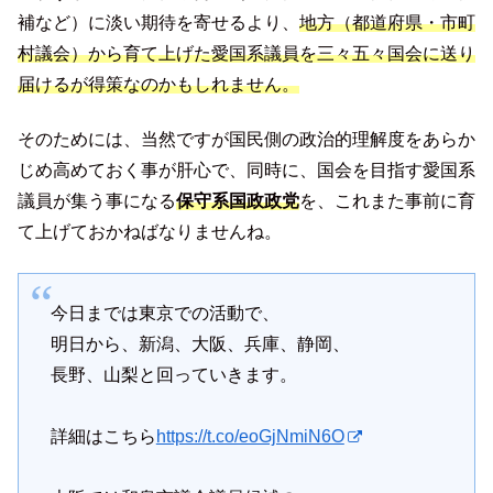
補など）に淡い期待を寄せるより、
地方（都道府県・市町
村議会）から育て上げた愛国系議員を三々五々国会に送り
届けるが得策なのかもしれません。
そのためには、当然ですが国民側の政治的理解度をあらか
じめ高めておく事が肝心で、同時に、国会を目指す愛国系
議員が集う事になる
保守系国政政党
を、これまた事前に育
て上げておかねばなりませんね。
今日までは東京での活動で、
明日から、新潟、大阪、兵庫、静岡、
長野、山梨と回っていきます。
詳細はこちら
https://t.co/eoGjNmiN6O