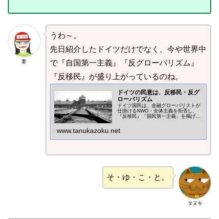
うわ～。
先日紹介したドイツだけでなく、今や世界中
妻
で『自国第一主義』『反グローバリズム』
『反移民』が盛り上がっているのね。
ドイツの民意は、反移民・反グ
ローバリズム
ドイツ国民は、金融グローバリストが
仕掛けるNWO・全体主義を拒否し、
『反移民』「国民第一主義」を掲げる
「ドイツのための選択肢（AfD）」を
選択し始めました。世界的に進む「反
www.tanukazoku.net
金融」「反グローバリズム」「反米」
の流れ。
そ・ゆ・こ・と。
タヌキ