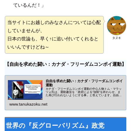
ているんだ！」
当サイトにお越しのみなさんについては心配
していませんが、
タヌキ
日本の世論も、早く↑に追い付いてくれると
いいんですけどね～
【自由を求めた闘い：カナダ・フリーダムコンボイ運動】
自由を求めた闘い：カナダ・フリーダムコンボイ
運動
カナダ・フリーダムコンボイ運動の中心人物トム・マラッ
ツォ氏は、運動趣旨を「政府による”強制”を終わらせ、ま
た再び行われないようにする事」と答えています。自由主
義国家を中心に蔓延する共産主義化・全体主義化の潮流、
日本も例外ではいられません。
www.tanukazoku.net
世界の『反グローバリズム』政党