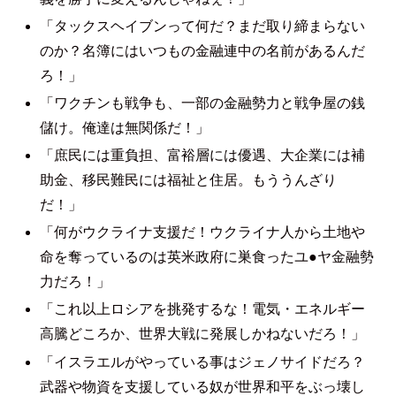
「タックスヘイブンって何だ？まだ取り締まらない
のか？名簿にはいつもの金融連中の名前があるんだ
ろ！」
「ワクチンも戦争も、一部の金融勢力と戦争屋の銭
儲け。俺達は無関係だ！」
「庶民には重負担、富裕層には優遇、大企業には補
助金、移民難民には福祉と住居。もううんざり
だ！」
「何がウクライナ支援だ！ウクライナ人から土地や
命を奪っているのは英米政府に巣食ったユ●ヤ金融勢
力だろ！」
「これ以上ロシアを挑発するな！電気・エネルギー
高騰どころか、世界大戦に発展しかねないだろ！」
「イスラエルがやっている事はジェノサイドだろ？
武器や物資を支援している奴が世界和平をぶっ壊し