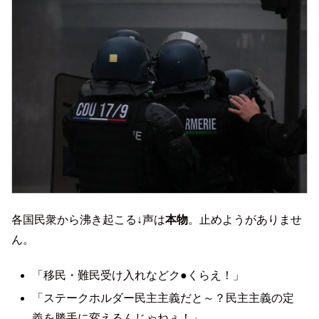
各国民衆から沸き起こる↓声は
本物
。止めようがありませ
ん。
「移民・難民受け入れなどク●くらえ！」
「ステークホルダー民主主義だと～？民主主義の定
義を勝手に変えるんじゃねぇ！」