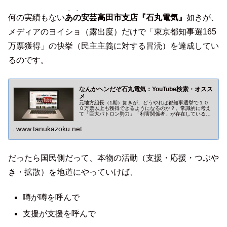
・・
何の実績もない
あの
安芸高田市支店『石丸電気』
如きが、
メディアのヨイショ（露出度）だけで「東京都知事選165
万票獲得」の快挙（民主主義に対する冒涜）を達成してい
るのです。
なんかヘンだぞ石丸電気：YouTube検索・オスス
メ
元地方組長（1期）如きが、どうやれば都知事選挙で１０
０万票以上も獲得できるようになるのか？。常識的に考え
て「巨大パトロン勢力」「利害関係者」が存在しているは
ずです。桜井誠氏は石丸電気について「凄いですね、お金
ってのは・・」と吐露。
www.tanukazoku.net
だったら国民側だって、本物の活動（支援・応援・つぶや
き・拡散）を地道にやっていけば、
噂が噂を呼んで
支援が支援を呼んで