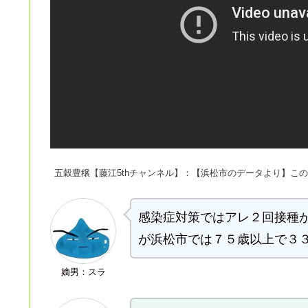
五穀豊穣【藤江5thチャンネル】：【浜松市のデータより】この
感染症対策ではアレ２回接種
が浜松市では７５歳以上で３
嫡男：スラ