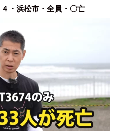
７４・浜松市・全員・〇亡