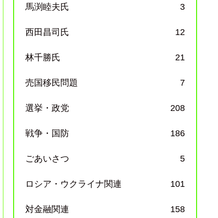
馬渕睦夫氏
3
西田昌司氏
12
林千勝氏
21
売国移民問題
7
選挙・政党
208
戦争・国防
186
ごあいさつ
5
ロシア・ウクライナ関連
101
対金融関連
158