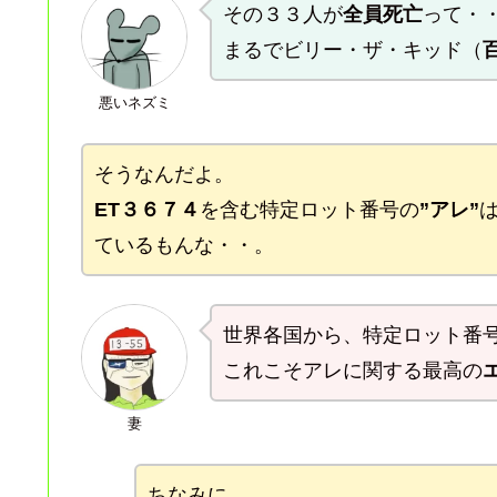
その３３人が
全員死亡
って・
まるでビリー・ザ・キッド（
悪いネズミ
そうなんだよ。
ET３６７４
を含む特定ロット番号の
”アレ”
ているもんな・・。
世界各国から、特定ロット番
これこそアレに関する最高の
妻
ちなみに、