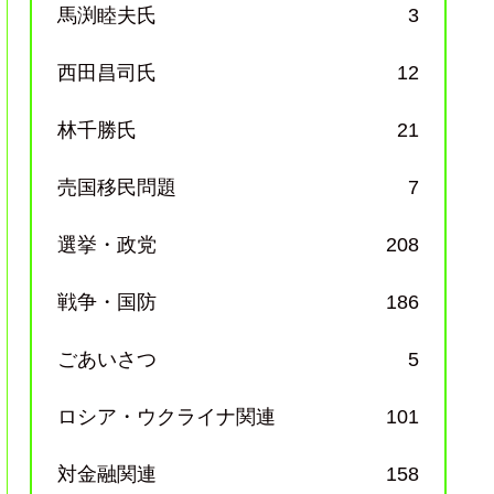
馬渕睦夫氏
3
西田昌司氏
12
林千勝氏
21
売国移民問題
7
選挙・政党
208
戦争・国防
186
ごあいさつ
5
ロシア・ウクライナ関連
101
対金融関連
158