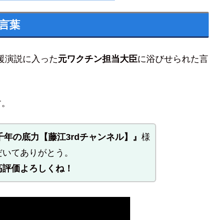
言葉
援演説に入った
元ワクチン担当大臣
に浴びせられた言
す。
三千年の底力【藤江3rdチャンネル】』
様
だいてありがとう。
高評価よろしくね！