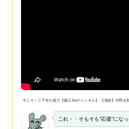
今こそ！三千年の底力【藤江3rdチャンネル】:【凄絶】河野太郎
これ・・そもそも”応援”にな