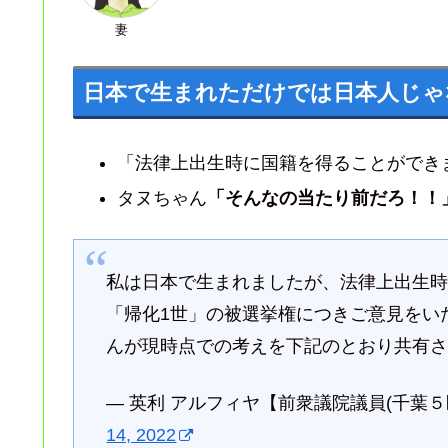
妻
日本で生まれただけでは日本人じゃ
「法律上出生時に国籍を得ることができ
タヌちゃん
「そんなの当たり前だろ！！
私は日本で生まれましたが、法律上出生
「帰化1世」の被選挙権につきご意見をい
んが現時点での考えを下記のとおり共有
— 英利 アルフィヤ【前衆議院議員(千葉５区: 市
14, 2022