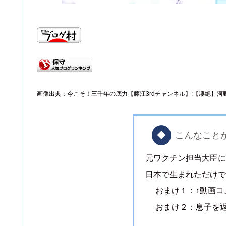
画像出典：今こそ！三千年の底力【藤江3rdチャンネル】:【凄絶】河
こんなこと
元ワクチン担当大臣
日本で生まれただけ
おまけ１：↑動画コ
おまけ２：息子を