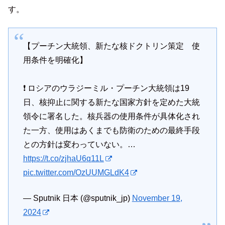
す。
【プーチン大統領、新たな核ドクトリン策定 使
用条件を明確化】
❗️ ロシアのウラジーミル・プーチン大統領は19
日、核抑止に関する新たな国家方針を定めた大統
領令に署名した。核兵器の使用条件が具体化され
た一方、使用はあくまでも防衛のための最終手段
との方針は変わっていない。…
https://t.co/zjhaU6q11L
pic.twitter.com/OzUUMGLdK4
— Sputnik 日本 (@sputnik_jp)
November 19,
2024