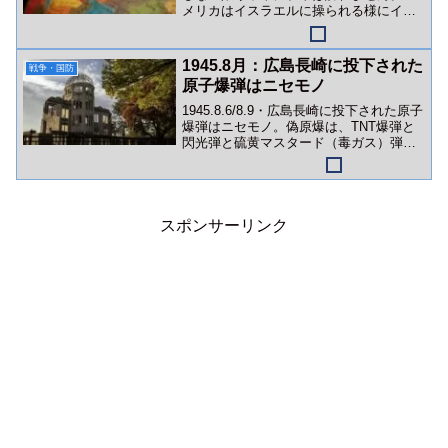
メリカはイスラエルに操られる様にイラ
ンを攻撃。狙いはイランカーグ（ハール
ク）島か？
1945.8月：広島長崎に投下された
戦争・国防
原子爆弾はニセモノ
1945.8.6/8.9・広島長崎に投下された原子
爆弾はニセモノ。偽原爆は、TNT爆弾と
閃光弾と硫黄マスタード（毒ガス）弾な
どの複合爆弾でした。
スポンサーリンク