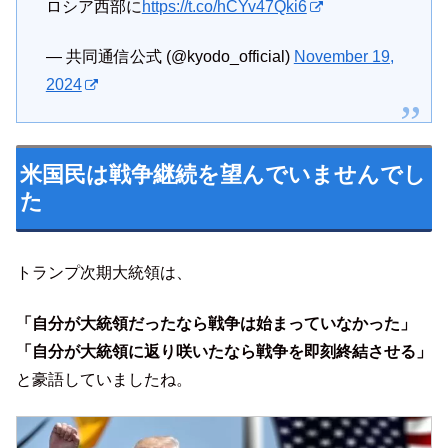
ロシア西部に
https://t.co/hCYv47Qki6
— 共同通信公式 (@kyodo_official)
November 19,
2024
米国民は戦争継続を望んでいませんでし
た
トランプ次期大統領は、
「自分が大統領だったなら戦争は始まっていなかった」
「自分が大統領に返り咲いたなら戦争を
即刻
終結させる」
と豪語していましたね。