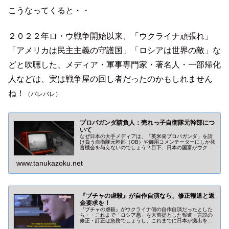
こうなってくると・・
２０２２年ロ・ウ戦争開始以来、「ウクライナ頑張れ」
「アメリカは民主主義の守護国」「ロシアは世界の敵」な
どと吹聴した、メディア・軍事専門家・著名人・一部帰化
人などは、実は戦争屋の回し者だったのかもしれません
ね！
（バレバレ）
プロパガンダ請負人：売れっ子自衛隊元幹部につ
いて
なぜ日本の大手メディアは、「英米発プロパガンダ」を請
け負う自衛隊元幹部（OB）や御用コメンテーターにしか発
言機会を与えないのでしょう？目下、日本の国富がウクラ
イナを口実に盗み出されている主原因もこのあたりに起因
しています。
www.tanukazoku.net
『ブチャの虐殺』が自作自演なら、修正報道と返
金要求を！
『ブチャの虐殺』がウクライナ側の自作自演だったとした
ら・・これまで「ロシア悪」を大前提とした報道・言説の
修正・訂正は急務でしょうし、これまでに日本が拠出を決
定したすウクライナ関連費は全額返金（拠出凍結）しても