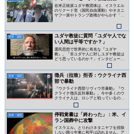
在米正統派ユダヤ教団体は、イスラエル
のリクード党（国民自由運動）やネタニ
ヤフ一派やトランプ政権がやらかす「ユ
ダヤ教を隠れ蓑にした戦争・ジェノサイ
ド行為」を全否定しています。
ユダヤ教徒に質問「ユダヤ人でな
戦争・国防
い人間は平等ですか？」
選民思想で世界的に有名な『ユダヤ
教』。「非ユダヤ人に対しユダヤ教徒は
どう思っているのか？」インタビュー動
画をご紹介。
徴兵（拉致）拒否：ウクライナ西
戦争・国防
部で暴動
『ウクライナ西部リヴィウ市暴動』『ウ
クライナ徴兵反対暴動』。今や多くのウ
クライナ人は、ロシアと戦っているので
はなくゼレンスキー政権（＆英米金融勢
力）と戦っています。
停戦覚書は「終わった」：米、イ
戦争・国防
ラン国葬中に攻撃
イスラエル。とりわけネタニヤフを排除
しない限り中東に和平は訪れません。ア