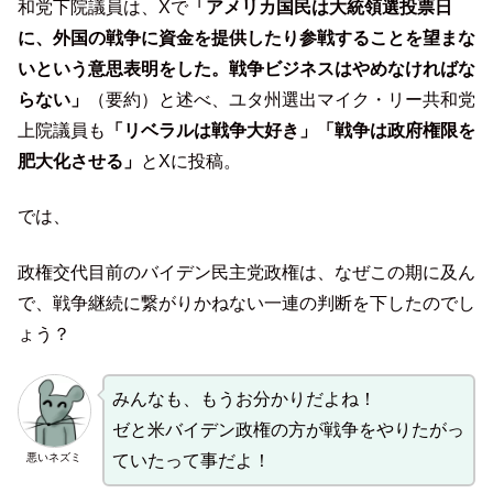
和党下院議員は、Xで
「アメリカ国民は大統領選投票日
に、外国の戦争に資金を提供したり参戦することを望まな
いという意思表明をした。戦争ビジネスはやめなければな
らない」
（要約）と述べ、ユタ州選出マイク・リー共和党
上院議員も
「リベラルは戦争大好き」「戦争は政府権限を
肥大化させる」
とXに投稿。
では、
政権交代目前のバイデン民主党政権は、なぜこの期に及ん
で、戦争継続に繋がりかねない一連の判断を下したのでし
ょう？
みんなも、もうお分かりだよね！
ゼと米バイデン政権の方が戦争をやりたがっ
悪いネズミ
ていたって事だよ！