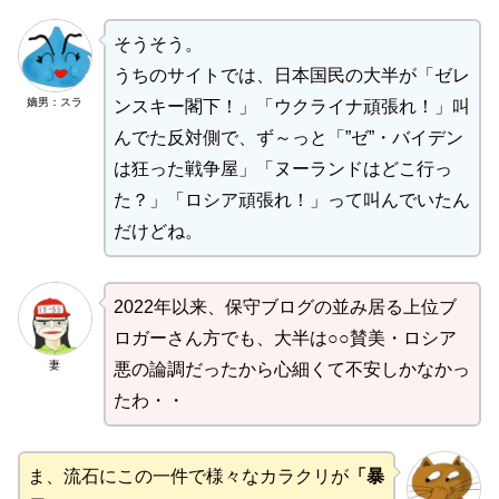
そうそう。
うちのサイトでは、日本国民の大半が「ゼレ
嫡男：スラ
ンスキー閣下！」「ウクライナ頑張れ！」叫
んでた反対側で、ず～っと「”ゼ”・バイデン
は狂った戦争屋」「ヌーランドはどこ行っ
た？」「ロシア頑張れ！」って叫んでいたん
だけどね。
2022年以来、保守ブログの並み居る上位ブ
ロガーさん方でも、大半は○○賛美・ロシア
妻
悪の論調だったから心細くて不安しかなかっ
たわ・・
ま、流石にこの一件で様々なカラクリが
「暴