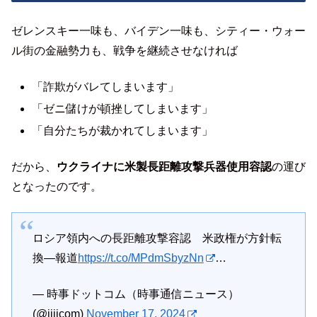
ゼレンスキー一味も、バイデン一味も、シティー・ウォー
ル街の金融勢力も、戦争を継続させなければ
「詐欺がバレてしまいます」
「ゼニ儲けが頓挫してしまいます」
「自分たちが裁かれてしまいます」
だから、
ウクライナに米製長距離攻撃兵器使用容認
の運び
となったのです。
ロシア領内への長距離攻撃容認 米政権が方針転
換―報道
https://t.co/MPdmSbyzNn
…
— 時事ドットコム（時事通信ニュース）
(@jijicom)
November 17, 2024