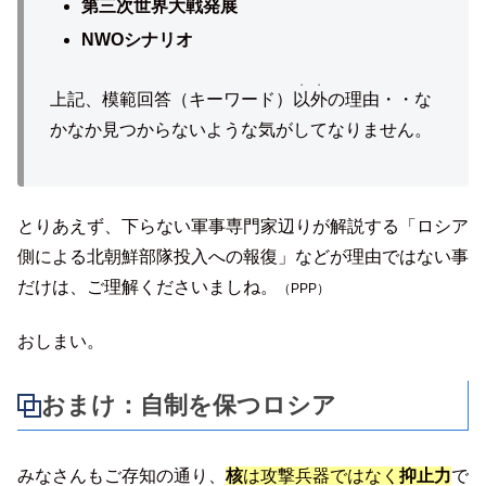
第三次世界大戦発展
NWOシナリオ
・・
上記、模範回答（キーワード）
以外
の理由・・な
かなか見つからないような気がしてなりません。
とりあえず、下らない軍事専門家辺りが解説する「ロシア
側による北朝鮮部隊投入への報復」などが理由ではない事
だけは、ご理解くださいましね。
（PPP）
おしまい。
おまけ：自制を保つロシア
みなさんもご存知の通り、
核
は攻撃兵器ではなく
抑止力
で