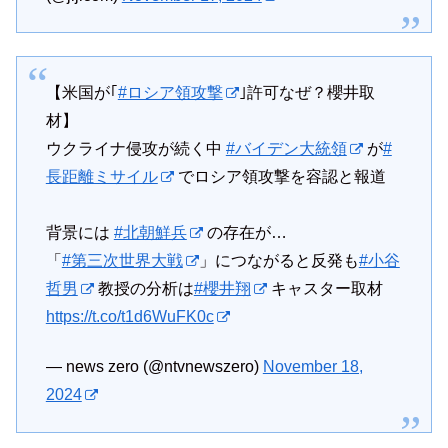
【米国が｢
#ロシア領攻撃
｣許可なぜ？櫻井取
材】
ウクライナ侵攻が続く中
#バイデン大統領
が
#
長距離ミサイル
でロシア領攻撃を容認と報道
背景には
#北朝鮮兵
の存在が…
「
#第三次世界大戦
」につながると反発も
#小谷
哲男
教授の分析は
#櫻井翔
キャスター取材
https://t.co/t1d6WuFK0c
— news zero (@ntvnewszero)
November 18,
2024