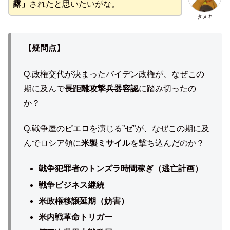
露」
されたと思いたいがな。
タヌキ
【疑問点】
Q,政権交代が決まったバイデン政権が、なぜこの
期に及んで
長距離攻撃兵器容認
に踏み切ったの
か？
Q,戦争屋のピエロを演じる”ゼ”が、なぜこの期に及
んでロシア領に
米製ミサイル
を撃ち込んだのか？
戦争犯罪者のトンズラ時間稼ぎ（逃亡計画）
戦争ビジネス継続
米政権移譲延期（妨害）
米内戦革命トリガー