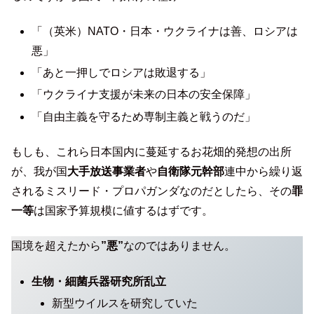
「（英米）NATO・日本・ウクライナは善、ロシアは
悪」
「あと一押しでロシアは敗退する」
「ウクライナ支援が未来の日本の安全保障」
「自由主義を守るため専制主義と戦うのだ」
もしも、これら日本国内に蔓延するお花畑的発想の出所
が、我が国
大手放送事業者
や
自衛隊
元
幹部
連中から繰り返
されるミスリード・プロパガンダなのだとしたら、その
罪
一等
は国家予算規模に値するはずです。
国境を超えたから
”悪”
なのではありません。
生物・細菌兵器研究所乱立
新型ウイルスを研究していた