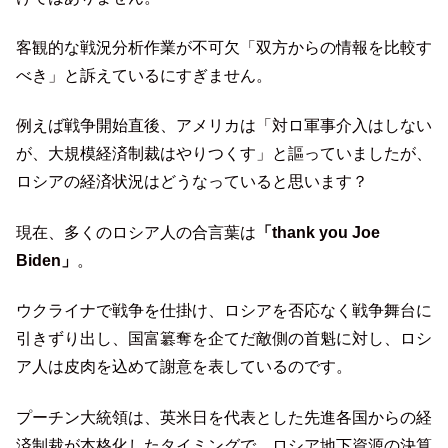
客観的な戦況分析作業が不可欠「双方からの情報を比較す
べき」と訴えているにすぎません。
例えば戦争開始直後、アメリカは「対ロ軍事介入はしない
が、大規模経済制裁はやりつくす」と謳っていましたが、
ロシアの経済状況はどうなっていると思います？
現在、多くのロシア人の合言葉は
「thank you Joe
Biden」
。
ウクライナで戦争を仕掛け、ロシアを否応なく戦争舞台に
引きずり出し、国富簒奪を企てだ敵側の首魁に対し、ロシ
ア人は皮肉を込めて謝意を表しているのです。
プーチン大統領は、英米日を代表とした先進各国からの経
済制裁が本格化したタイミングで、ロシア地下資源の決算