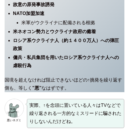
故意の原発事故誘発
NATO加盟加速
米軍がウクライナに配備される根拠
米ネオコン勢力とウクライナ政府の癒着
ロシア
系
ウクライナ
人（約１４００万人）への弾圧
政策
傭兵・私兵集団を用いた
ロシア
系
ウクライナ
人への
虐殺行為
国境を超えなければ阻止できないほどの↑挑発を繰り返す
側も、等しく
”悪”
なはずです。
実際、↑を念頭に置いている人々はTVなどで
繰り返される一方的なミスリードに騙された
悪いネズミ
りしないんだけどね。