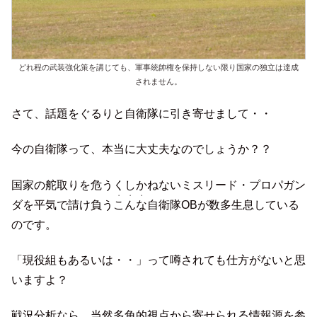
どれ程の武装強化策を講じても、軍事統帥権を保持しない限り国家の独立は達成
されません。
さて、話題をぐるりと自衛隊に引き寄せまして・・
今の自衛隊って、本当に大丈夫なのでしょうか？？
国家の舵取りを危うくしかねないミスリード・プロパガン
・・・
ダを平気で請け負う
こんな
自衛隊OBが数多生息している
のです。
「現役組もあるいは・・」って噂されても仕方がないと思
いますよ？
戦況分析なら、当然多角的視点から寄せられる情報源を参