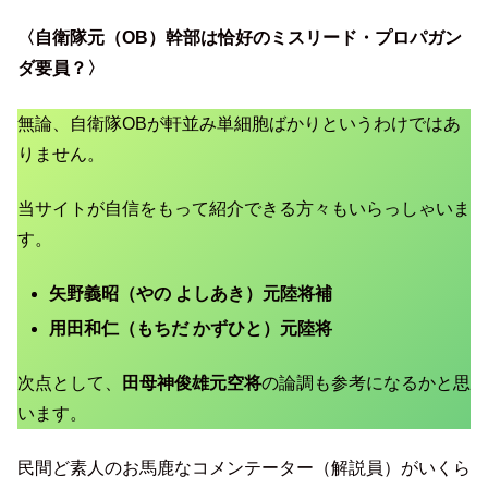
〈自衛隊元（OB）幹部は恰好のミスリード・プロパガン
ダ要員？〉
無論、自衛隊OBが軒並み単細胞ばかりというわけではあ
りません。
当サイトが自信をもって紹介できる方々もいらっしゃいま
す。
矢野義昭（やの よしあき）元陸将補
用田和仁（もちだ かずひと）元陸将
次点として、
田母神俊雄元空将
の論調も参考になるかと思
います。
民間ど素人のお馬鹿なコメンテーター（解説員）がいくら