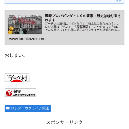
戦時プロパガンダ・１０の要素：歴史は繰り返さ
れます
プーチン大統領は「ボケた？」「領土欲に駆られた？」。
ロシア軍は「ザコ！」「殺戮軍団！」。やめましょうね。
そんな事いってたら第二第三のウクライナが準備されるだ
けですからね。現代戦は国家を離れた【民間人】が起こし
ているんですよ！
www.tanukazoku.net
おしまい。
ロシア・ウクライナ関連
スポンサーリンク