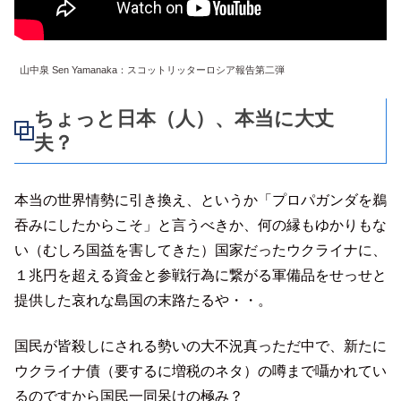
山中泉 Sen Yamanaka：スコットリッターロシア報告第二弾
ちょっと日本（人）、本当に大丈
夫？
本当の世界情勢に引き換え、というか「プロパガンダを鵜
吞みにしたからこそ」と言うべきか、何の縁もゆかりもな
い（むしろ国益を害してきた）国家だったウクライナに、
１兆円を超える資金と参戦行為に繋がる軍備品をせっせと
提供した哀れな島国の末路たるや・・。
国民が皆殺しにされる勢いの大不況真っただ中で、新たに
ウクライナ債（要するに増税のネタ）の噂まで囁かれてい
るのですから国民一同呆けの極み？