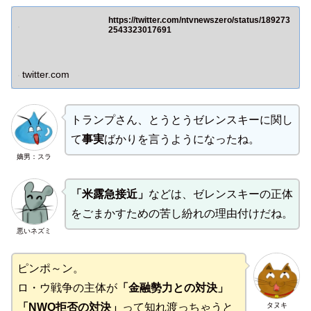
https://twitter.com/ntvnewszero/status/189273
2543323017691
twitter.com
トランプさん、とうとうゼレンスキーに関し
て
事実
ばかりを言うようになったね。
嫡男：スラ
「米露急接近」
などは、ゼレンスキーの正体
をごまかすための苦し紛れの理由付けだね。
悪いネズミ
ピンポ～ン。
ロ・ウ戦争の主体が
「金融勢力との対決」
タヌキ
「NWO拒否の対決」
って知れ渡っちゃうと