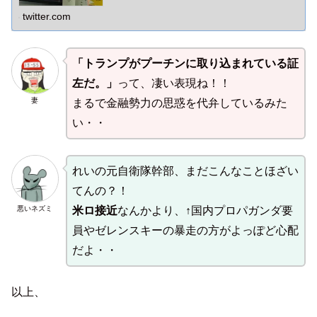
twitter.com
「トランプがプーチンに取り込まれている証
左だ。」
って、凄い表現ね！！
妻
まるで金融勢力の思惑を代弁しているみた
い・・
れいの元自衛隊幹部、まだこんなことほざい
てんの？！
悪いネズミ
米ロ接近
なんかより、↑国内プロパガンダ要
員やゼレンスキーの暴走の方がよっぽど心配
だよ・・
以上、