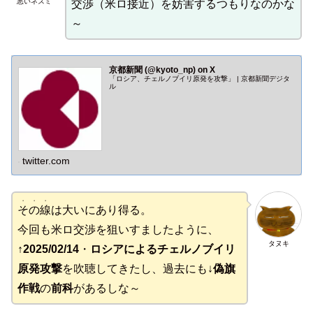
悪いネズミ
交渉（米ロ接近）を妨害するつもりなのかな
～
京都新聞 (@kyoto_np) on X
「ロシア、チェルノブイリ原発を攻撃」 | 京都新聞デジタ
ル
twitter.com
・・・
その線
は大いにあり得る。
今回も米ロ交渉を狙いすましたように、
タヌキ
↑2025/02/14
・
ロシアによるチェルノブイリ
原発攻撃
を吹聴してきたし、過去にも↓
偽旗
作戦
の
前科
があるしな～