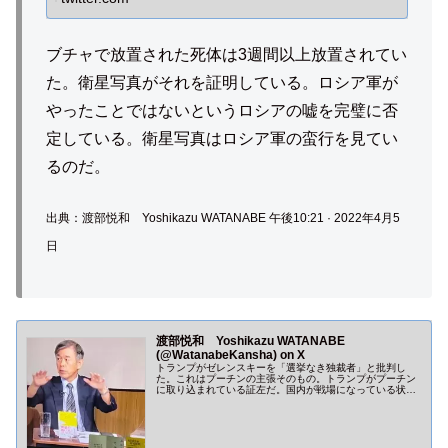
ブチャで放置された死体は3週間以上放置されてい
た。衛星写真がそれを証明している。ロシア軍が
やったことではないというロシアの嘘を完璧に否
定している。衛星写真はロシア軍の蛮行を見てい
るのだ。
出典：渡部悦和 Yoshikazu WATANABE 午後10:21 · 2022年4月5
日
渡部悦和 Yoshikazu WATANABE
(@WatanabeKansha) on X
トランプがゼレンスキーを「選挙なき独裁者」と批判し
た。これはプーチンの主張そのもの。トランプがプーチン
に取り込まれている証左だ。国内が戦場になっている状況
で選挙を強制するのは酷だ。最近のトランプの言動...