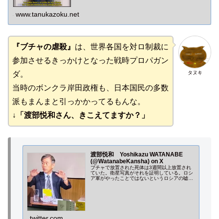
証言が飛び出してきました。
www.tanukazoku.net
『ブチャの虐殺』
は、世界各国を対ロ制裁に
参加させるきっかけとなった戦時プロパガン
タヌキ
ダ。
当時のボンクラ岸田政権も、日本国民の多数
派もまんまと引っかかってるもんな。
↓「渡部悦和さん、きこえてますか？」
渡部悦和 Yoshikazu WATANABE
(@WatanabeKansha) on X
ブチャで放置された死体は3週間以上放置され
ていた。衛星写真がそれを証明している。ロシ
ア軍がやったことではないというロシアの嘘を
完璧に否定している。衛星写真はロシア軍の蛮
行を見ているのだ。
twitter.com