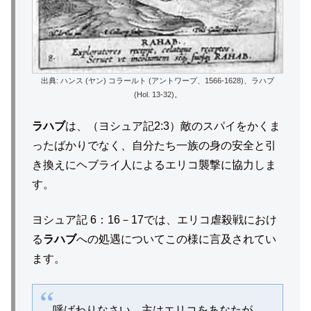
出典: ハンス (ヤン) コラールト (アントワープ、1566-1628)、ラハブ
(Hol. 13-32)。
ラハブ
は、（ヨシュア記2:3）敵のスパイをかくま
ったばかりでなく、自分たち一族の身の安全と引
き換えにヘブライ人によるエリコ襲撃に協力しま
す。
ヨシュア記 6：16－17では、エリコ虐殺戦におけ
る
ラハブ
への処遇についてこの様に言及されてい
ます。
呼ばわりなさい。主はエリコをあなたが