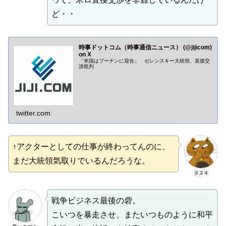
ど・・
時事ドットコム（時事通信ニュース） (@jijicom)
on X
「米国はプーチンに迎合」 ゼレンスキー大統領、直接交
渉批判
twitter.com
↑アクターとしての仕事が終わってんのに、
まだ大統領気取りでいるんだろうな。
タヌキ
戦争ビジネス最後の砦。
こいつを暴走させ、またいつものように和平