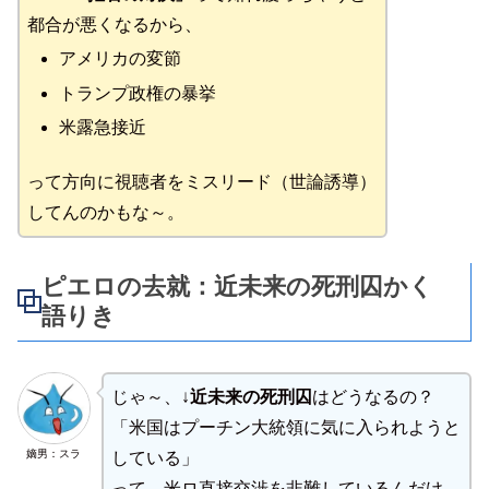
都合が悪くなるから、
アメリカの変節
トランプ政権の暴挙
米露急接近
って方向に視聴者をミスリード（世論誘導）
してんのかもな～。
ピエロの去就：近未来の死刑囚かく
語りき
じゃ～、↓
近未来の死刑囚
はどうなるの？
「米国はプーチン大統領に気に入られようと
嫡男：スラ
している」
って、米ロ直接交渉を非難しているんだけ