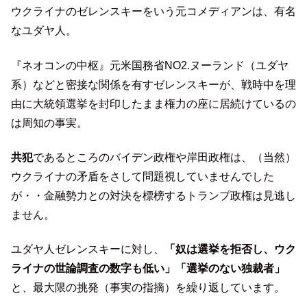
ウクライナのゼレンスキーをいう元コメディアンは、有名
なユダヤ人。
『ネオコンの中枢』元米国務省NO2.ヌーランド（ユダヤ
系）などと密接な関係を有すゼレンスキーが、戦時中を理
由に大統領選挙を封印したまま権力の座に居続けているの
は周知の事実。
共犯
であるところのバイデン政権や岸田政権は、（当然）
ウクライナの矛盾をさして問題視していませんでした
が・・金融勢力との対決を標榜するトランプ政権は見逃し
ません。
ユダヤ人ゼレンスキーに対し、
「奴は選挙を拒否し、ウク
ライナの世論調査の数字も低い」「選挙のない独裁者」
と、最大限の挑発（事実の指摘）を繰り返しています。