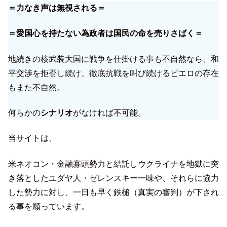
＝力なき声は無視される＝
＝愛国心を持たない為政者は国民の命を売りさばく＝
地続きの核武装大国に戦争を仕掛ける事も不自然なら、和
平交渉を拒否し続け、徹底抗戦を叫び続けるピエロの存在
もまた不自然。
何らかの
シナリオ
がなければ不可能。
当サイトは、
米ネオコン・金融寡頭勢力と結託しウクライナを地獄に突
き落としたユダヤ人・ゼレンスキー一味や、それらに協力
した勢力に対し、一日も早く鉄槌（真実の審判）が下され
る事を願っています。