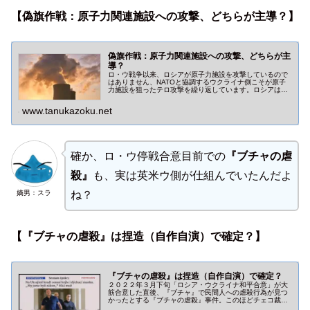
【偽旗作戦：原子力関連施設への攻撃、どちらが主導？】
偽旗作戦：原子力関連施設への攻撃、どちらが主
導？
ロ・ウ戦争以来、ロシアが原子力施設を攻撃しているので
はありません、NATOと協調するウクライナ側こそが原子
力施設を狙ったテロ攻撃を繰り返しています。ロシアは第
三次世界大戦発展を懸命に食い止めています。
www.tanukazoku.net
確か、ロ・ウ停戦合意目前での
『ブチャの虐
殺』
も、実は英米ウ側が仕組んでいたんだよ
嫡男：スラ
ね？
【『ブチャの虐殺』は捏造（自作自演）で確定？】
『ブチャの虐殺』は捏造（自作自演）で確定？
２０２２年３月下旬「ロシア・ウクライナ和平合意」が大
筋合意した直後、『ブチャ』で民間人への虐殺行為が見つ
かったとする『ブチャの虐殺』事件。このほどチェコ裁判
所から「あれはウクライナの自作自演だった」と訴える新