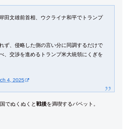
岸田文雄前首相、ウクライナ和平でトランプ
れず、侵略した側の言い分に同調するだけで
べ、交渉を進めるトランプ米大統領にくぎを
ch 4, 2025
国でぬくぬくと
戦後
を満喫するパペット。