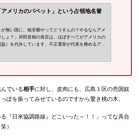
「アメリカのパペット」という占領地名誉
とが無い国に、核非難やってどうすんの？やるならアメ
でしょ？」岸田首相の発言は、ほぼすべてがアメリカの
利益）を代弁しています。不正選挙が代表を務めるアメ
国が滅びます。
挑んでいる
相手
に対し、皮肉にも、広島１区の売国奴
しっぽを振ってみせているのですから驚き桃の木。
いる『日米協調路線』どこいった～！！」ってな具合
（笑）