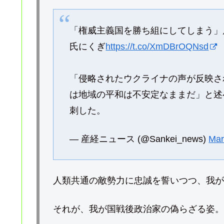
「権威主義国を勝ち組にしてしまう」
氏にくぎ
https://t.co/XmDBrOQNsd
「侵略されたウクライナの声が反映さ
は地域の平和は不安定なままだ」と述
刺した。
— 産経ニュース (@Sankei_news)
Mar
人類共通の敵勢力に忠誠を誓いつつ、我が
それが、我が国戦後政治家の偽らざる姿。