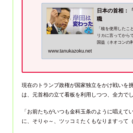
日本の首相：
職
「核を使用したこ
リカに言ってから
国益（ネオコンの
リカを信じては、
www.tanukazoku.net
現在のトランプ政権が国家独立をかけ戦いを
は、元首相の立て看板を利用しつつ、全力で
「お前たちがいつも金科玉条のように唱えて
に、そりゃ～、ツッコミたくもなりますって