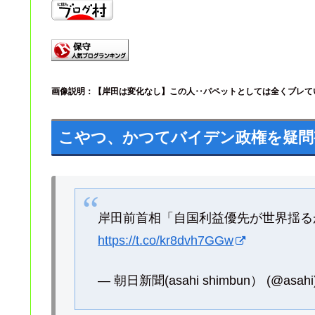
画像説明：【岸田は変化なし】この人‥パペットとしては全く
ブレ
て
こやつ、かつてバイデン政権を疑問
岸田前首相「自国利益優先が世界揺る
https://t.co/kr8dvh7GGw
— 朝日新聞(asahi shimbun） (@asahi