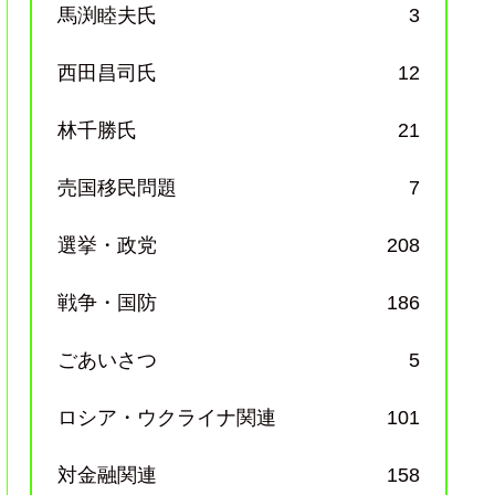
馬渕睦夫氏
3
西田昌司氏
12
林千勝氏
21
売国移民問題
7
選挙・政党
208
戦争・国防
186
ごあいさつ
5
ロシア・ウクライナ関連
101
対金融関連
158