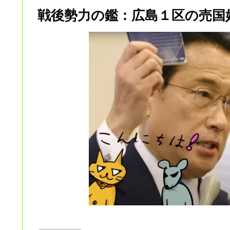
戦後勢力の鑑：広島１区の売国