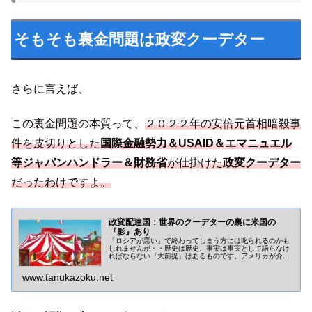
そもそも裏金問題は政変クーデター
さらに言えば、
この裏金問題の本質って、
２０２２年の安倍元首相暗殺事
件を皮切りとした
国際金融勢力＆USAID＆エマニュエル
等ジャパンハンドラー＆財務省
が仕掛けた
政変クーデター
だったわけですよ。
政変配達国：世界のクーデターの裏に米国の
『影』あり
「ロシアが悪い」で終わってしまう方には叱られるのかも
しれませんが・・歴史は歴史、事実は事実として語らなけ
ればならない『大前提』はあるものです。アメリカが介入
した各国のクーデター騒ぎ。ウクライナも日本も無縁では
ありませんでした。
www.tanukazoku.net