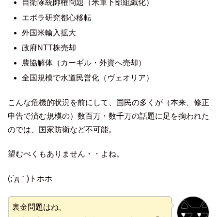
自衛隊統帥権問題（米軍下部組織化）
エボラ研究都心移転
外国米輸入拡大
政府NTT株売却
農協解体（カーギル・外資へ売却）
全国規模で水道民営化（ヴェオリア）
こんな危機的状況を前にして、国民の多くが（本来、修正
申告で済む規模の）数百万・数千万の話題に足を掬われた
のでは、国家防衛など不可能。
望むべくもありません・・よね。
(;´д｀)トホホ
裏金問題はね、