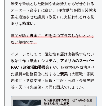
米支を筆頭とした敵国や金融勢力から寄せられる
オーダー（命令）に従い、↑便宜供与を図る関係法
案を通過させた議員（政党）に支払われるれる見
返りは
桁違い
。
世間が騒ぐ
裏金
に、
桁を２つプラス
しないといけ
ない規模です。
イメージとしては、違法性も届け出義務すらない
政治工作（献金）システム、
アメリカのスーパー
PAC（政治活動委員会）
や、各種増税を成功させ
た議員や財務官僚に対する
ご褒美
（大臣職・派閥
内出世・選挙支援・日銀・世銀・公取・金融界隈
等・天下り先確保）と同じ図式でしょうか。
米大統領選挙の内情：ゼニがかかる選
挙ほど金持ちに有利