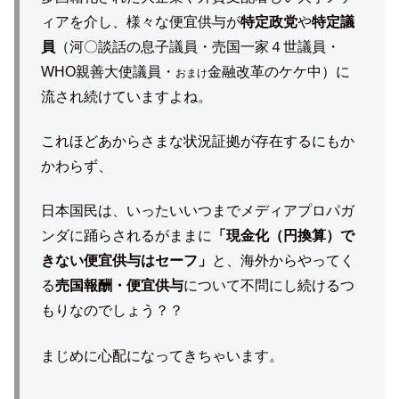
ィアを介し、様々な便宜供与が
特定政党
や
特定議
員
（河〇談話の息子議員・売国一家４世議員・
WHO親善大使議員・
金融改革のケケ中）に
おまけ
流され続けていますよね。
これほどあからさまな状況証拠が存在するにもか
かわらず、
日本国民は、いったいいつまでメディアプロパガ
ンダに踊らされるがままに
「現金化（円換算）で
きない便宜供与はセーフ」
と、海外からやってく
る
売国報酬・便宜供与
について不問にし続けるつ
もりなのでしょう？？
まじめに心配になってきちゃいます。