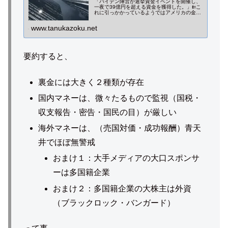
「バイデン陣営が選挙資金イベントを開催し、
一夜で39億円を超える資金を獲得した。」⇇こ
れに引っかかっているようではアメリカの金融
支配は見抜けません。実際の米大統領選挙は、
ウォール街マネーの行き先によって左右されて
www.tanukazoku.net
います。
要約すると、
裏金には大きく２種類が存在
国内マネーは、微々たるもので監視（国税・
収支報告・密告・国民の目）が厳しい
海外マネーは、（売国対価・成功報酬）青天
井でほぼ無警戒
おまけ１：大手メディアの大口スポンサ
ーは多国籍企業
おまけ２：多国籍企業の大株主は外資
（ブラックロック・バンガード）