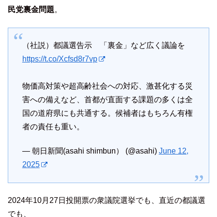
民党裏金問題
。
（社説）都議選告示 「裏金」など広く議論を
https://t.co/Xcfsd8r7vp
物価高対策や超高齢社会への対応、激甚化する災
害への備えなど、首都が直面する課題の多くは全
国の道府県にも共通する。候補者はもちろん有権
者の責任も重い。
— 朝日新聞(asahi shimbun） (@asahi)
June 12,
2025
2024年10月27日投開票の衆議院選挙でも、直近の都議選
でも、