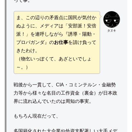
って事。
ま、この辺りの矛盾点に国民が気付か
ぬように、メディアは「安部派！安倍
タヌキ
派！」を連呼しながら『誘導・陽動・
プロパガンダ』の
お仕事
を請け負って
きたわけ。
（物乞いっぽくて、あざといでしょ
～。）
戦後から一貫して、CIA・コミンテルン・金融勢
力等から様々な名目の工作資金（裏金）が日本政
界に流れ込んでいたのは周知の事実。
もちろん現在だって、
多国籍化された大企業や外資支配著しい大手メデ