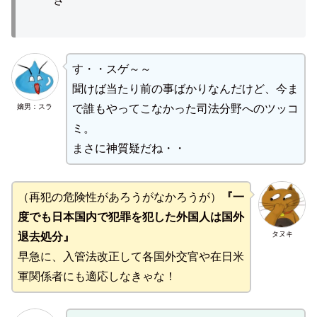
す・・スゲ～～
聞けば当たり前の事ばかりなんだけど、今ま
嫡男：スラ
で誰もやってこなかった司法分野へのツッコ
ミ。
まさに神質疑だね・・
（再犯の危険性があろうがなかろうが）
『一
度でも日本国内で犯罪を犯した外国人は国外
タヌキ
退去処分』
早急に、入管法改正して各国外交官や在日米
軍関係者にも適応しなきゃな！