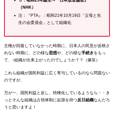
５：昭和25年誕生⇒『日本放送協会』
（NHK）
注：『PTA』：昭和21年10月19日「父母と先
生の会委員会」として組織化
主権が回復していなかった時期に、日本人の民意が反映さ
れない時期に、どの様な
思惑
や、どの様な
手続き
をもっ
て、↑組織が出来上がったのでしょうか？？（爆笑）
これら組織が国民利益に広く寄与しているのなら問題ない
のですが、
万が一、国民利益と反し、特権化しているようなら・・き
っとそんな組織は占領体制に起源を持つ
反日組織
なんだろ
うと思いますよ！