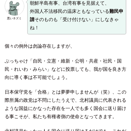
朝鮮半島有事、台湾有事を見据えて、
外国人不法移民の温床ともなっている
難民申
悪いネズミ
請
そのものも「受け付けない」にしなきゃ
ね！
・・
個々の
例外
は勿論存在しますが、
ぶっちゃけ「自民・立憲・維新・公明・共産・社民・国
民・れいわ・みらい」などに投票しても、我が国を良き方
向に導く事は不可能でしょう。
日本保守党を「合格」とは夢夢申しませんが（笑）、この
際所属の政党は不問にしたうえで、北村議員に代表される
ような国益にかなった存在を一人でも多く国会に送り届け
る事こそが、私たち有権者側の使命となってきます。