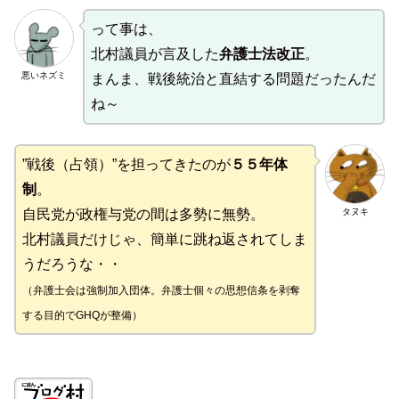
って事は、
北村議員が言及した
弁護士法改正
。
悪いネズミ
まんま、戦後統治と直結する問題だったんだ
ね～
”戦後（占領）”を担ってきたのが
５５年体
制
。
タヌキ
自民党が政権与党の間は多勢に無勢。
北村議員だけじゃ、簡単に跳ね返されてしま
うだろうな・・
（弁護士会は強制加入団体。弁護士個々の思想信条を剥奪
する目的でGHQが整備）