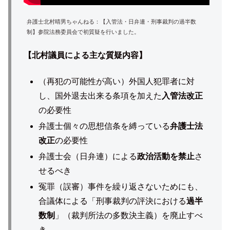
弁護士北村晴男ちゃんねる：【入管法・日弁連・刑事裁判の過半数
制】参院法務委員会で初質疑を行いました。
【北村議員による主な質疑内容】
（再犯の可能性が高い）外国人犯罪者に対
し、国外退去出来る条項を加えた
入管法改正
の必要性
弁護士個々の思想信条を縛っている
弁護士法
改正
の必要性
弁護士会（日弁連）による
政治活動を禁止
さ
せるべき
冤罪（誤審）事件を繰り返さないためにも、
合議体による「刑事裁判の評決における
過半
数制
」（裁判所法の多数決主義）を廃止すべ
き