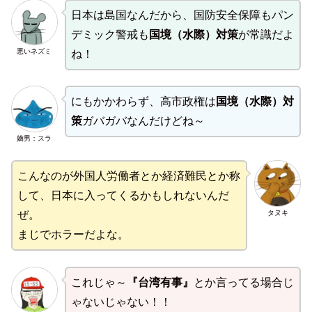
日本は島国なんだから、国防安全保障もパン
デミック警戒も
国境（水際）対策
が常識だよ
悪いネズミ
ね！
にもかかわらず、高市政権は
国境（水際）対
策
ガバガバなんだけどね～
嫡男：スラ
こんなのが外国人労働者とか経済難民とか称
して、日本に入ってくるかもしれないんだ
タヌキ
ぜ。
まじでホラーだよな。
これじゃ～
『台湾有事』
とか言ってる場合じ
ゃないじゃない！！