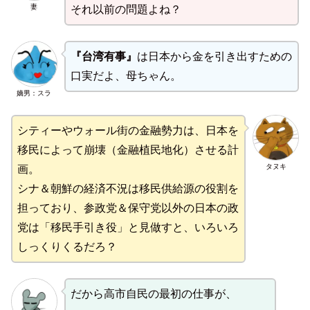
妻
それ以前の問題よね？
『台湾有事』
は日本から金を引き出すための
口実だよ、母ちゃん。
嫡男：スラ
シティーやウォール街の金融勢力は、日本を
移民によって崩壊（金融植民地化）させる計
タヌキ
画。
シナ＆朝鮮の経済不況は移民供給源の役割を
担っており、参政党＆保守党以外の日本の政
党は「移民手引き役」と見做すと、いろいろ
しっくりくるだろ？
だから高市自民の最初の仕事が、