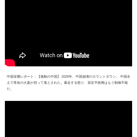
中国深層レポート：【激動の中国】 2026年、中国崩壊のカウントダウン。 中国全
土で革命の火蓋が切って落とされた。暴走する怒り、習近平政権はもう制御不能
だ。