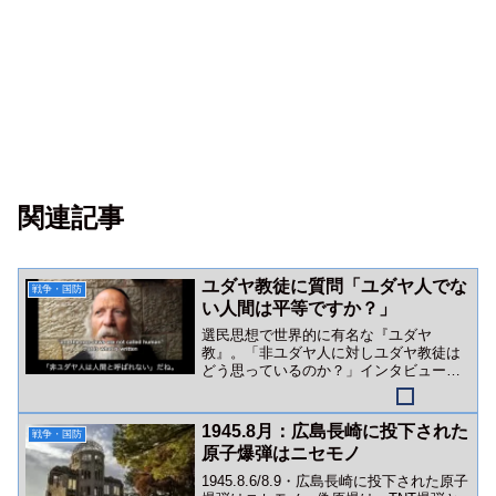
関連記事
ユダヤ教徒に質問「ユダヤ人でな
戦争・国防
い人間は平等ですか？」
選民思想で世界的に有名な『ユダヤ
教』。「非ユダヤ人に対しユダヤ教徒は
どう思っているのか？」インタビュー動
画をご紹介。
1945.8月：広島長崎に投下された
戦争・国防
原子爆弾はニセモノ
1945.8.6/8.9・広島長崎に投下された原子