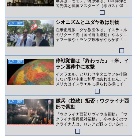
爆弾はニセモノ。偽原爆は、TNT爆弾と
閃光弾と硫黄マスタード（毒ガス）弾な
どの複合爆弾でした。
シオニズムとユダヤ教は別物
戦争・国防
在米正統派ユダヤ教団体は、イスラエル
のリクード党（国民自由運動）やネタニ
ヤフ一派やトランプ政権がやらかす「ユ
ダヤ教を隠れ蓑にした戦争・ジェノサイ
ド行為」を全否定しています。
停戦覚書は「終わった」：米、イ
戦争・国防
ラン国葬中に攻撃
イスラエル。とりわけネタニヤフを排除
しない限り中東に和平は訪れません。ア
メリカはイスラエルに操られる様にイラ
ンを攻撃。狙いはイランカーグ（ハール
ク）島か？
徴兵（拉致）拒否：ウクライナ西
戦争・国防
部で暴動
『ウクライナ西部リヴィウ市暴動』『ウ
クライナ徴兵反対暴動』。今や多くのウ
クライナ人は、ロシアと戦っているので
はなくゼレンスキー政権（＆英米金融勢
力）と戦っています。