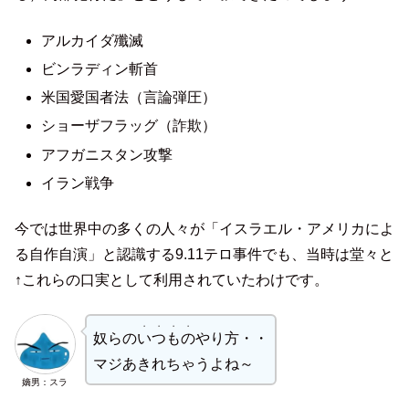
アルカイダ殲滅
ビンラディン斬首
米国愛国者法（言論弾圧）
ショーザフラッグ（詐欺）
アフガニスタン攻撃
イラン戦争
今では世界中の多くの人々が「イスラエル・アメリカによ
る自作自演」と認識する9.11テロ事件でも、当時は堂々と
↑これらの口実として利用されていたわけです。
・・・・
奴らの
いつもの
やり方・・
マジあきれちゃうよね～
嫡男：スラ