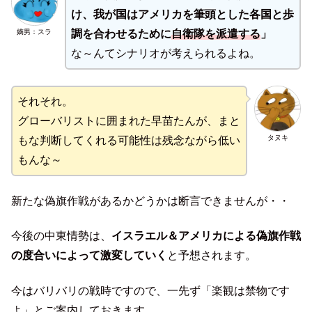
け、我が国はアメリカを筆頭とした各国と歩
嫡男：スラ
調を合わせるために
自衛隊を派遣する
」
な～んてシナリオが考えられるよね。
それそれ。
グローバリストに囲まれた早苗たんが、まと
タヌキ
もな判断してくれる可能性は残念ながら低い
もんな～
新たな偽旗作戦があるかどうかは断言できませんが・・
今後の中東情勢は、
イスラエル＆アメリカによる偽旗作戦
の度合いによって激変していく
と予想されます。
今はバリバリの戦時ですので、一先ず「楽観は禁物です
よ」とご案内しておきます。