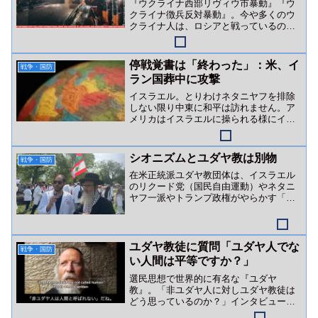
『ウクライナ西部リヴィウ市暴動』『ウ
クライナ徴兵反対暴動』。今や多くのウ
クライナ人は、ロシアと戦っているので
はなくゼレンスキー政権（＆英米金融勢
力）と戦っています。
停戦覚書は「終わった」：米、イ
戦争・国防
ラン国葬中に攻撃
イスラエル。とりわけネタニヤフを排除
しない限り中東に和平は訪れません。ア
メリカはイスラエルに操られる様にイラ
ンを攻撃。狙いはイランカーグ（ハール
ク）島か？
シオニズムとユダヤ教は別物
戦争・国防
在米正統派ユダヤ教団体は、イスラエル
のリクード党（国民自由運動）やネタニ
ヤフ一派やトランプ政権がやらかす「ユ
ダヤ教を隠れ蓑にした戦争・ジェノサイ
ド行為」を全否定しています。
ユダヤ教徒に質問「ユダヤ人でな
戦争・国防
い人間は平等ですか？」
選民思想で世界的に有名な『ユダヤ
教』。「非ユダヤ人に対しユダヤ教徒は
どう思っているのか？」インタビュー動
画をご紹介。