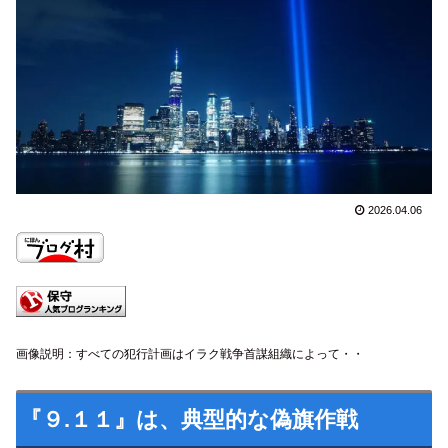
2026.04.06
画像説明：すべての犯行計画は
イラク
戦争首謀組織によって・・
『９.１１』は、典型的な偽旗作戦