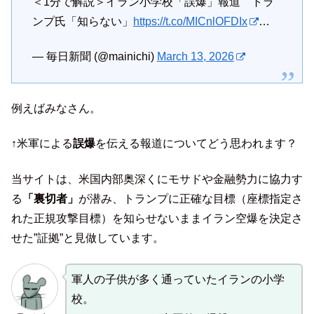
＜1分で解説＞イラン小学校「誤爆」報道 トラ
ンプ氏「知らない」
https://t.co/MICnlOFDIx
…
— 毎日新聞 (@mainichi)
March 13, 2026
例えばみなさん。
↑米軍による
誤爆
を伝える報道についてどう思われます？
当サイトは、米国内部奥深くにモサドや金融勢力に協力す
る
「裏切者」
が潜み、トランプに正確な目標（座標指定さ
れた正規攻撃目標）を知らせないままイラン空爆を決定さ
せた”証拠”と見做しています。
軍人の子供が多く通っていたイランの小学
校。