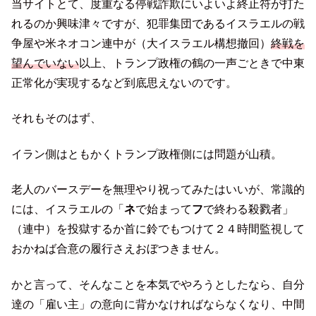
当サイトとて、度重なる停戦詐欺にいよいよ終止符が打た
れるのか興味津々ですが、犯罪集団であるイスラエルの戦
争屋や米ネオコン連中が（大イスラエル構想撤回）
終戦を
望んでいない
以上、トランプ政権の鶴の一声ごときで中東
正常化が実現するなど到底思えないのです。
それもそのはず、
イラン側はともかくトランプ政権側には問題が山積。
老人のバースデーを無理やり祝ってみたはいいが、常識的
には、イスラエルの「
ネ
で始まって
フ
で終わる殺戮者」
（連中）を投獄するか首に鈴でもつけて２４時間監視して
おかねば合意の履行さえおぼつきません。
かと言って、そんなことを本気でやろうとしたなら、自分
達の「雇い主」の意向に背かなければならなくなり、中間