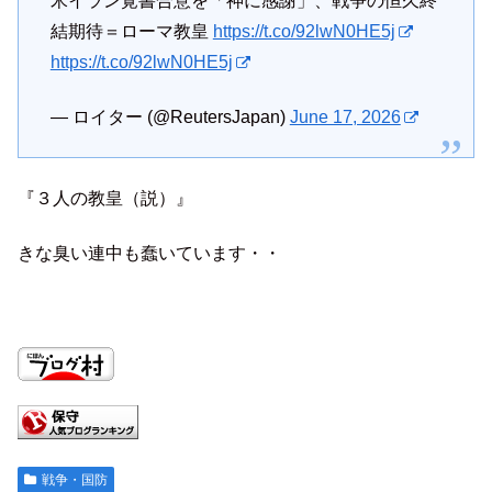
米イラン覚書合意を「神に感謝」、戦争の恒久終
結期待＝ローマ教皇
https://t.co/92lwN0HE5j
https://t.co/92lwN0HE5j
— ロイター (@ReutersJapan)
June 17, 2026
『３人の教皇（説）』
きな臭い連中も蠢いています・・
戦争・国防