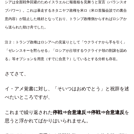
シアは全面戦争回避のためイスラエルに報復核を見舞うと宣言（バランスオ
ブパワー）。これは暴走するネタニヤフ政権を米ロ（米ロ首脳会談での裏合
意内容）が阻止した格好となっており、トランプ政権側からすればロシアか
ら送られた助け舟でした。
注２：
トランプ政権はロシアへの見返りとして「ウクライナから手を引く」
「ゼレンスキーを黙らせる」「ロシアが占領するウクライナ領の割譲を認め
る」等オプションを用意（すでに合意？）しているとする分析も存在。
さてさて、
イ・アメ覚書に対し、「そいつはおめでとう」と祝辞を述
べたいところですが、
これまで繰り返された
停戦⇒合意違反⇒停戦⇒合意違反
を
思うと浮かれてばかりはいられません。