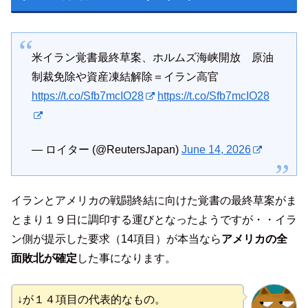
米イラン覚書最終草案、ホルムズ海峡開放 原油
制裁免除や資産凍結解除＝イラン高官
https://t.co/Sfb7mcIO28
https://t.co/Sfb7mcIO28
— ロイター (@ReutersJapan)
June 14, 2026
イランとアメリカの戦闘終結に向けた覚書の最終草案がま
とまり１９日に調印する運びとなったようですが・・イラ
ン側が提示した要求（14項目）が本当なら
アメリカの全
面敗北が確定
した事になります。
↓が１４項目の代表的なもの。