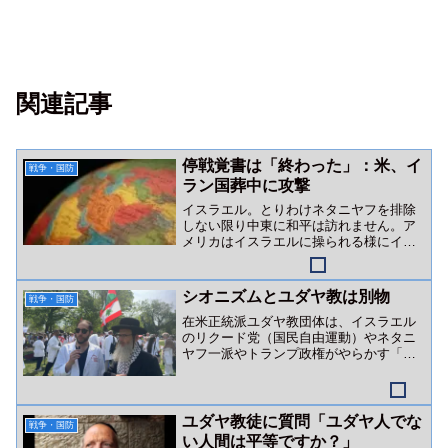
関連記事
停戦覚書は「終わった」：米、イ
戦争・国防
ラン国葬中に攻撃
イスラエル。とりわけネタニヤフを排除
しない限り中東に和平は訪れません。ア
メリカはイスラエルに操られる様にイラ
ンを攻撃。狙いはイランカーグ（ハール
ク）島か？
シオニズムとユダヤ教は別物
戦争・国防
在米正統派ユダヤ教団体は、イスラエル
のリクード党（国民自由運動）やネタニ
ヤフ一派やトランプ政権がやらかす「ユ
ダヤ教を隠れ蓑にした戦争・ジェノサイ
ド行為」を全否定しています。
ユダヤ教徒に質問「ユダヤ人でな
戦争・国防
い人間は平等ですか？」