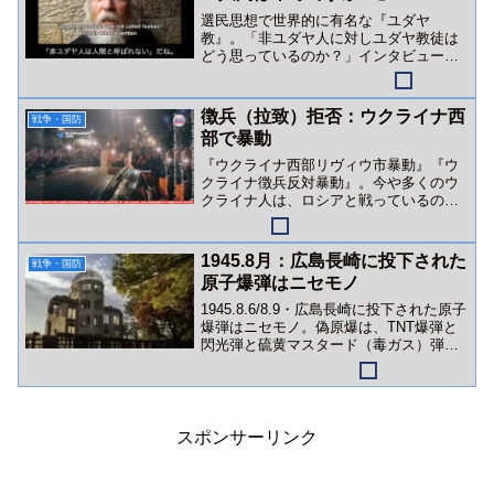
選民思想で世界的に有名な『ユダヤ
教』。「非ユダヤ人に対しユダヤ教徒は
どう思っているのか？」インタビュー動
画をご紹介。
徴兵（拉致）拒否：ウクライナ西
戦争・国防
部で暴動
『ウクライナ西部リヴィウ市暴動』『ウ
クライナ徴兵反対暴動』。今や多くのウ
クライナ人は、ロシアと戦っているので
はなくゼレンスキー政権（＆英米金融勢
力）と戦っています。
1945.8月：広島長崎に投下された
戦争・国防
原子爆弾はニセモノ
1945.8.6/8.9・広島長崎に投下された原子
爆弾はニセモノ。偽原爆は、TNT爆弾と
閃光弾と硫黄マスタード（毒ガス）弾な
どの複合爆弾でした。
スポンサーリンク