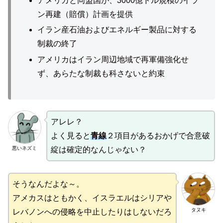
アメリカと同盟国が、3000億ドル規模のイラ
ン再建（賠償）計画を提供
イラン産石油およびエネルギー製品に対する
制裁の終了
アメリカはイラン周辺地域で再軍備強化せ
ず、あらたな制裁も科さないと約束
アレレ？
よく見ると
青線
２項目があるおかげで合意破
悪いネズミ
綻は確定的なんじゃない？
そうなんだよな～。
アメカスはともかく、イスラエルはシリアや
タヌキ
レバノンへの侵略を中止したりはしないだろ