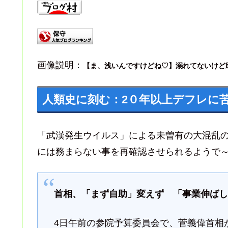
画像説明：
【ま、浅いんですけどね♡】溺れてないけど
人類史に刻む：2０年以上デフレに
「武漢発生ウイルス」による未曽有の大混乱
には務まらない事を再確認させられるようで
首相、「まず自助」変えず 「事業伸ば
4日午前の参院予算委員会で、菅義偉首相