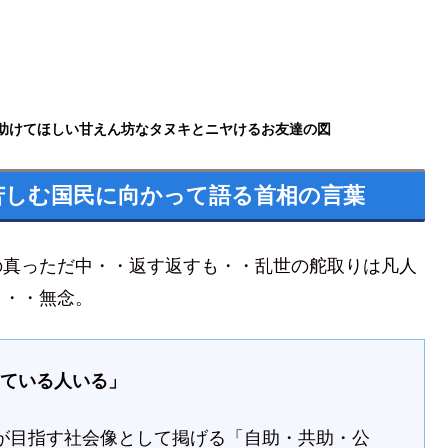
助けてほしい甘えん坊なタヌキと
ニヤ
けるお友達の図
苦しむ国民に向かって語る首相の言葉
の真っただ中・・返す返すも・・乱世の舵取りは凡人
～・・無念。
している人いる」
が目指す社会像として掲げる「自助・共助・公