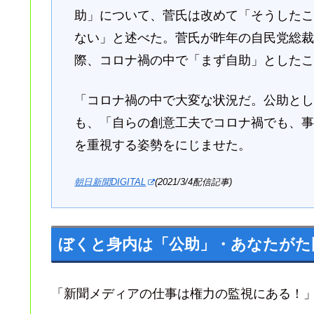
助」について、菅氏は改めて「そうした
ない」と述べた。菅氏が昨年の自民党総
際、コロナ禍の中で「まず自助」とした
「コロナ禍の中で大変な状況だ。公助と
も、「自らの創意工夫でコロナ禍でも、
を重視する姿勢をにじませた。
朝日新聞DIGITAL
(2021/3/4配信記事)
ぼくと身内は「公助」・あなたがた
「新聞メディアの仕事は権力の監視にある！