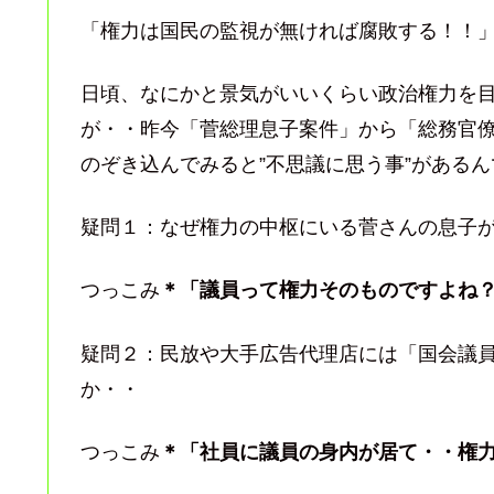
「権力は国民の監視が無ければ腐敗する！！
日頃、なにかと景気がいいくらい政治権力を
が・・昨今「菅総理息子案件」から「総務官
のぞき込んでみると”不思議に思う事”がある
疑問１：なぜ権力の中枢にいる菅さんの息子
つっこみ
＊「議員って権力そのものですよね
疑問２：民放や大手広告代理店には「国会議
か・・
つっこみ
＊「社員に議員の身内が居て・・権