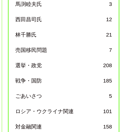
馬渕睦夫氏
3
西田昌司氏
12
林千勝氏
21
売国移民問題
7
選挙・政党
208
戦争・国防
185
ごあいさつ
5
ロシア・ウクライナ関連
101
対金融関連
158