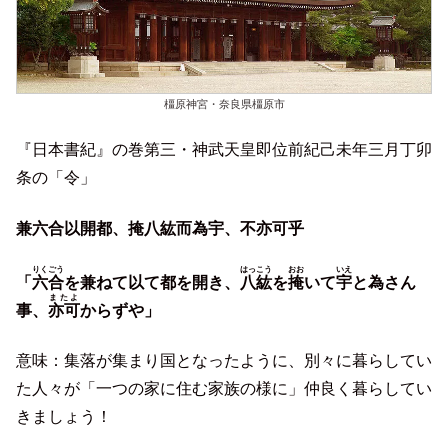
橿原神宮・奈良県橿原市
『日本書紀』の巻第三・神武天皇即位前紀己未年三月丁卯
条の「令」
兼六合以開都、掩八紘而為宇、不亦可乎
りくごう
はっこう
おお
いえ
「
六合
を兼ねて以て都を開き、
八紘
を
掩
いて
宇
と為さん
またよ
事、
亦可
からずや」
意味：集落が集まり国となったように、別々に暮らしてい
た人々が「一つの家に住む家族の様に」仲良く暮らしてい
きましょう！