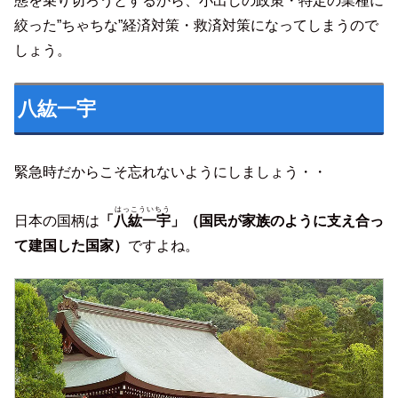
態を乗り切ろうとするから、小出しの政策・特定の業種に
絞った”ちゃちな”経済対策・救済対策になってしまうので
しょう。
八紘一宇
緊急時だからこそ忘れないようにしましょう・・
はっこういちう
日本の国柄は
「
八紘一宇
」（国民が家族のように支え合っ
て建国した国家）
ですよね。