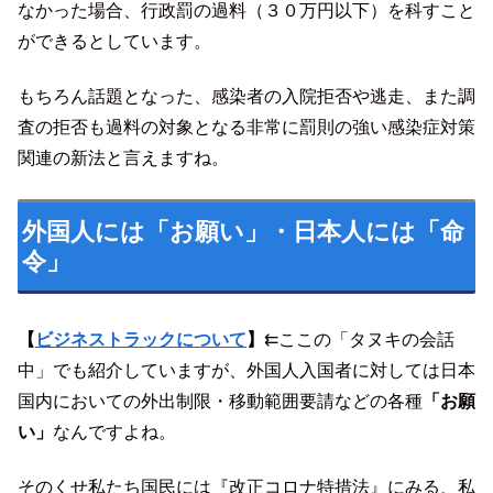
なかった場合、行政罰の過料（３０万円以下）を科すこと
ができるとしています。
もちろん話題となった、感染者の入院拒否や逃走、また調
査の拒否も過料の対象となる非常に罰則の強い感染症対策
関連の新法と言えますね。
外国人には「お願い」・日本人には「命
令」
【
ビジネストラックについて
】
⇇ここの「タヌキの会話
中」でも紹介していますが、外国人入国者に対しては日本
国内においての外出制限・移動範囲要請などの各種
「お願
い」
なんですよね。
そのくせ私たち国民には『改正コロナ特措法』にみる、私