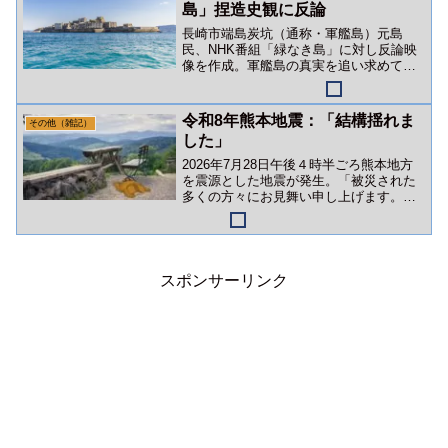
島」捏造史観に反論
長崎市端島炭坑（通称・軍艦島）元島
民、NHK番組「緑なき島」に対し反論映
像を作成。軍艦島の真実を追い求めて～
報道の噓と戦い続ける元島民たち～
令和8年熊本地震：「結構揺れま
その他（雑記）
した」
2026年7月28日午後４時半ごろ熊本地方
を震源とした地震が発生。「被災された
多くの方々にお見舞い申し上げます。」
幸い、タヌキ一家には被害はありません
でした。
スポンサーリンク