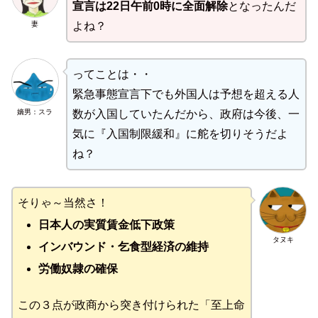
宣言は22日午前0時に全面解除
となったんだ
妻
よね？
ってことは・・
緊急事態宣言下でも外国人は予想を超える人
嫡男：スラ
数が入国していたんだから、政府は今後、一
気に『入国制限緩和』に舵を切りそうだよ
ね？
そりゃ～当然さ！
日本人の実質賃金低下政策
タヌキ
インバウンド・乞食型経済の維持
労働奴隷の確保
この３点が政商から突き付けられた「至上命