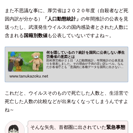
また不思議な事に、厚労省は２０２０年度（自殺者など死
因内訳が分かる）
「人口動態統計」
の年間推計の公表を見
送ったし、武漢発生ウイルスの国内感染者とされた人数に
含まれる
国籍別数値
も公表していないですよね～。
何を隠しているの？統計を国民に公表しない厚生
労働省の意図とは
田村厚労相が２１日「人口動態統計」年間推計の公表見送
りを発表しました。その理由が子供の言い訳レベル。なん
だか各省庁とも「意識的に各種データを国民に出さないよ
うにしているのでは？」と、勘繰ってしまいます。
www.tanukazoku.net
これだと、ウイルスそのもので死亡した人数と、生活苦で
死亡した人数の比較などが出来なくなってしまうんですよ
ね～
そんな矢先、首都圏に出されていた
緊急事態