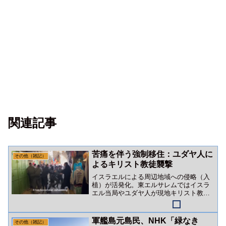
関連記事
苦痛を伴う強制移住：ユダヤ人に
その他（雑記）
よるキリスト教徒襲撃
イスラエルによる周辺地域への侵略（入
植）が活発化。東エルサレムではイスラ
エル当局やユダヤ人が現地キリスト教徒
を襲撃。ありとあらゆる嫌がらせを繰り
返し「苦痛を伴う強制移住」作戦を展開
しているようです。
軍艦島元島民、NHK「緑なき
その他（雑記）