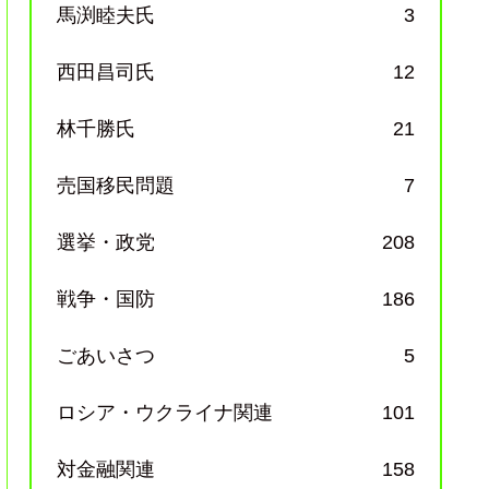
馬渕睦夫氏
3
西田昌司氏
12
林千勝氏
21
売国移民問題
7
選挙・政党
208
戦争・国防
186
ごあいさつ
5
ロシア・ウクライナ関連
101
対金融関連
158