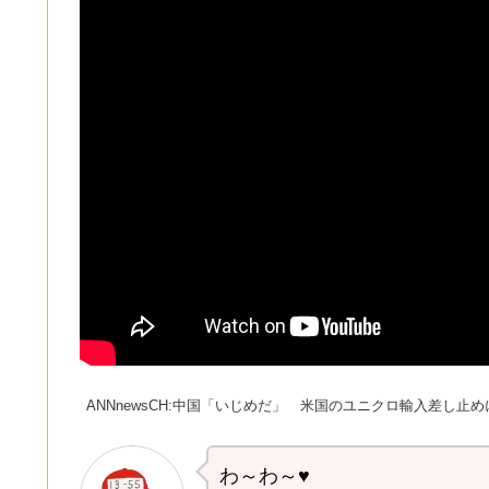
ANNnewsCH:中国「いじめだ」 米国のユニクロ輸入差し止めに・
わ～わ～♥