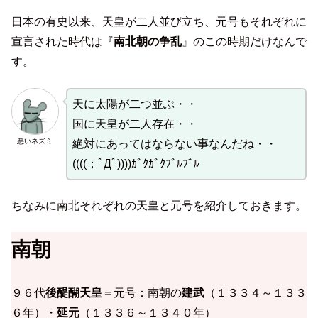
日本の有史以来、天皇が二人並び立ち、元号もそれぞれに
宣言された時代は『
南北朝の争乱
』のこの時期だけなんで
す。
天に太陽が二つ並ぶ・・
国に天皇が二人存在・・
悪いネズミ
絶対にあってはならない事なんだね・・
((((；ﾟДﾟ))))ｶﾞｸｶﾞｸﾌﾞﾙﾌﾞﾙ
ちなみに南北それぞれの天皇と元号を紹介しておきます。
南朝
９６代
後醍醐天皇
＝元号：南朝の
建武
（１３３４～１３３
６年）・
延元
（１３３６～１３４０年）