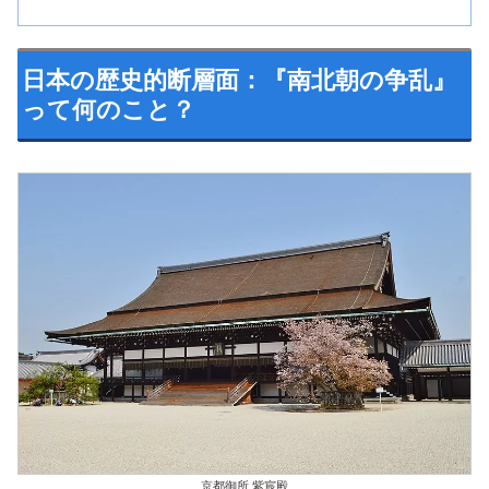
日本の歴史的断層面：『南北朝の争乱』
って何のこと？
京都御所 紫宸殿