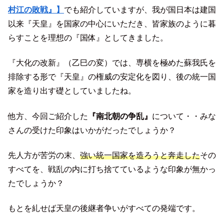
村江の敗戦』】
でも紹介していますが、我が国日本は建国
以来『天皇』を国家の中心にいただき、皆家族のように暮
らすことを理想の『国体』としてきました。
『大化の改新』（乙巳の変）では、専横を極めた蘇我氏を
排除する形で『天皇』の権威の安定化を図り、後の統一国
家を造り出す礎としていましたね。
他方、今回ご紹介した
『南北朝の争乱』
について・・みな
さんの受けた印象はいかがだったでしょうか？
先人方が苦労の末、
強い統一国家を造ろうと奔走した
その
すべてを、戦乱の内に打ち捨てているような印象が無かっ
たでしょうか？
もとを糺せば天皇の後継者争いがすべての発端です。