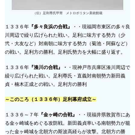
（伝）足利尊氏甲冑 メトロポリタン美術館蔵
１３３６年
『多々良浜の合戦』
・・現福岡市東区の多々良
川周辺で繰り広げられた戦い。足利に味方する勢力（少
弐・大友など）対南朝に味方する勢力（菊池・阿蘇など）
の戦い。足利方の勝利。足利氏勢力を大幅に盛り返す。
１３３６年
『湊川の合戦』・
・現神戸市兵庫区湊川周辺で
繰り広げられた戦い。足利尊氏・直義対南朝勢力新田義
貞・楠木正成との戦い。足利方の勝利
～このころ（
１３３６年
）足利幕府成立～
１３３６～７年
『金ヶ崎の合戦』
・・現福井県敦賀市にあ
る金ヶ崎城をめぐる攻防戦。新田義貞率いる南朝勢力が籠
った金ヶ崎城を北朝方の斯波高経らが攻撃。北朝方の勝