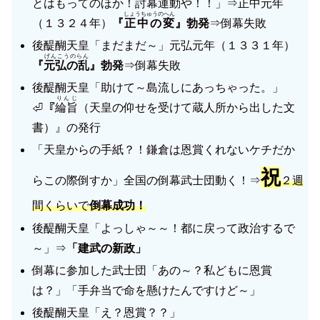
とはもってのほか！討幕運動や！！」⇒正中元年
しょうちゅうのへん
（１３２４年）
『
正中の変
』
勃発
⇒倒幕失敗
後醍醐天皇「まだまだ～」元弘元年（１３３１年）
げんこうのらん
『
元弘の乱
』勃発
⇒倒幕失敗
後醍醐天皇「助けて～島流しにあっちゃった。」
りんじ
⏎『
綸旨
（天皇の仰せを受けて蔵人所から出した文
書）』の発行
「天皇からの手紙？！鎌倉は恩賞くれないケチだか
祝
らこの際倒すか」全国の倒幕武士団動く！⇒
２週
間くらいで
倒幕成功！
後醍醐天皇「よっしゃ～～！都に戻って政治するで
～」⇒
「建武の新政」
倒幕に参加した武士団「あの～？私どもに恩賞
は？」「手弁当で命を懸けたんですけど～」
後醍醐天皇「え？恩賞？？」