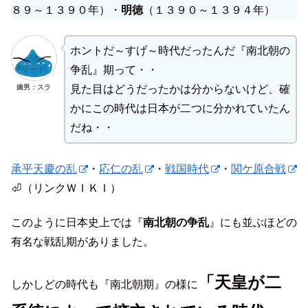
８９～１３９０年）・
明徳
（１３９０～１３９４年）
ホントだ～すげ～時代だったんだ『南北朝の
争乱』期って・・
嫡男：スラ
見た目はどうだったかは分からないけど、確
かにこの時代は日本が二つに分かれていたん
だね・・
承平天慶の乱
・
応仁の乱
・
戦国時代
・
関ケ原合戦
⏎（リンクＷＩＫＩ）
このように日本史上では『
南北朝の争乱
』にも並ぶほどの
有名な戦乱期がありました。
「天皇が二
しかしどの時代も『南北朝期』の様に