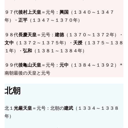
９７代
後村上天皇
＝元号：
興国
（１３４０～１３４７
年）・
正平
（１３４７～１３７０年）
９８代
長慶天皇
＝元号：
建徳
（１３７０～１３７２年）・
文中
（１３７２～１３７５年）・
天授
（１３７５～１３８
１年）・
弘和
（１３８１～１３８４年）
９９代
後亀山天皇
＝元号：
元中
（１３８４～１３９２）＊
南朝最後の天皇と元号
北朝
北１
光厳天皇
＝元号：北朝の
建武
（１３３４～１３３８
年）