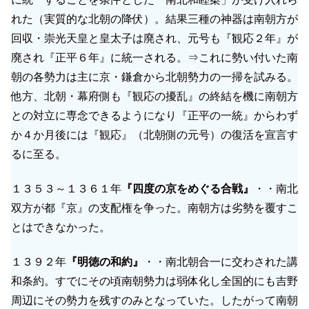
れた（実質的な北朝の降伏）。結果三種の神器は南朝方が
回収・崇光天皇と皇太子は廃され、元号も『観応２年』が
廃され『正平６年』に統一される。⇒これに勢い付いた南
朝の各勢力は主に京・鎌倉から北朝勢力の一掃を試みる。
他方、北朝・幕府側も『観応の擾乱』の終結を機に南朝方
との対立に専念できるようになり『正平の一統』からわず
か４か月後には『観応』（北朝側の元号）の復活を宣言す
るに至る。
１３５３～１３６１年
『四度の京をめぐる合戦』
・・南北
双方が都『京』の支配権を争った。南朝方は劣勢を覆すこ
とはできなかった。
１３９２年
『明徳の和約』
・・南北朝合一に交わされた講
和条約。すでにその頃南朝勢力は弱体化し全国的にも吉野
周辺にその勢力を残すのみとなっていた。したがって南朝