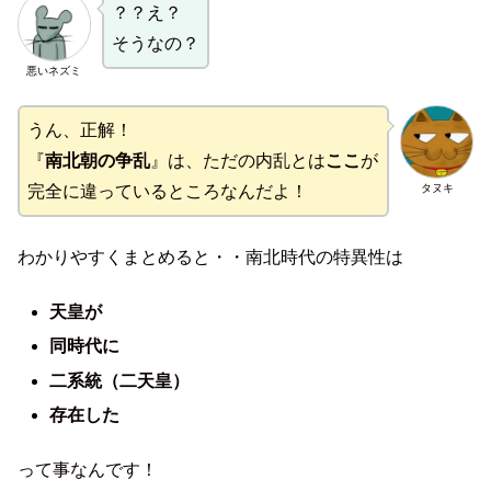
？？え？
そうなの？
悪いネズミ
うん、正解！
『
南北朝の争乱
』は、ただの内乱とは
ここ
が
タヌキ
完全に違っているところなんだよ！
わかりやすくまとめると・・南北時代の特異性は
天皇が
同時代に
二系統（二天皇）
存在した
って事なんです！