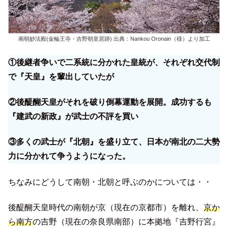
南朝妙法殿(金輪王寺・吉野朝皇居跡) 出典：Nankou Oronain（様）より加工
①後継者争いで二系統に分かれた皇統が、それぞれ交代制
で『天皇』を輩出していたが
②後醍醐天皇がそれを破り倒幕運動を展開。成功するも
『建武の新政』が武士の不評を買い
③多くの武士が『北朝』を盛り立て、日本が南北の二大勢
力に分かれて争うようになった。
ちなみにどうして南朝・北朝と呼ぶのかについては・・
後醍醐天皇時代の南朝が京（現在の京都市）を離れ、
京か
ら南方
の吉野（現在の奈良県南部）に本拠地『吉野行宮』