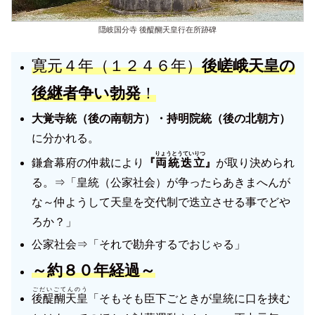
隠岐国分寺 後醍醐天皇行在所跡碑
寛元４年（１２４６年）
後嵯峨天皇の
後継者争い勃発
！
大覚寺統（後の南朝方）・持明院統（後の北朝方）
に分かれる。
りょうとうていりつ
鎌倉幕府の仲裁により
『
両統迭立
』
が取り決められ
る。⇒「皇統（公家社会）が争ったらあきまへんが
な～仲ようして天皇を交代制で迭立させる事でどや
ろか？」
公家社会⇒「それで勘弁するでおじゃる」
～約８０年経過～
ごだいごてんのう
後醍醐天皇
「そもそも臣下ごときが皇統に口を挟む