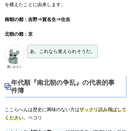
を構えたことに由来します。
南朝の都：吉野⇒賀名生⇒住吉
北朝の都：京
あ、これなら覚えられそうだ。
悪いネズミ
年代順『南北朝の争乱』の代表的事
件簿
ここらへんは歴史に興味のない方は
ザックリ読み飛ばして
ください
。ペコリ