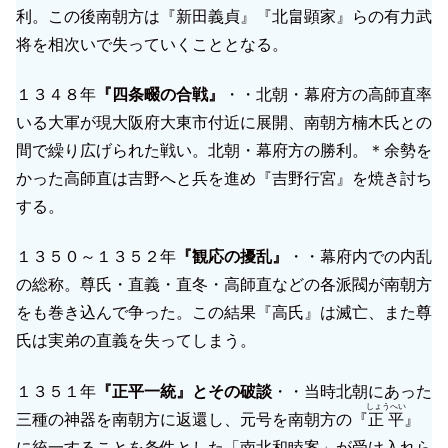
利。この後南朝方は『新田義貞』『北畠顕家』らの有力武
将を相次いで失っていくこととなる。
１３４８年
『四条畷の合戦』
・・北朝・幕府方の高師直率
いる大軍が現大阪府大東市付近に展開、南朝方楠木氏との
間で繰り広げられた戦い。北朝・幕府方の勝利。＊余勢を
かった高師直は吉野へと兵を進め『吉野行宮』を焼き討ち
する。
１３５０～１３５２年
『観応の擾乱』
・・幕府内での内乱
の総称。尊氏・直義・直冬・高師直などの各派閥が南朝方
をも巻き込んで争った。この結果『高氏』は滅亡、また尊
氏は実弟の直義を失ってしまう。
１３５１年
『正平一統』とその破談
・・当時北朝にあった
しょうへい
三種の神器を南朝方に返還し、元号を南朝方の『
正平
』
に統一することを条件とした「南北和睦案」が受け入れら