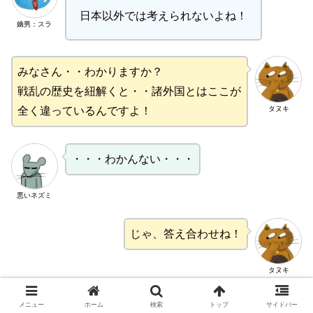
日本以外では考えられないよね！
嫡男：スラ
みなさん・・わかりますか？
戦乱の歴史を紐解くと・・諸外国とはここが
タヌキ
全く違っているんですよ！
・・・わかんない・・・
悪いネズミ
じゃ、答え合わせね！
タヌキ
①「皇統の乱れから生じた争いに介入した足利方（武士）
メニュー
ホーム
検索
トップ
サイドバー