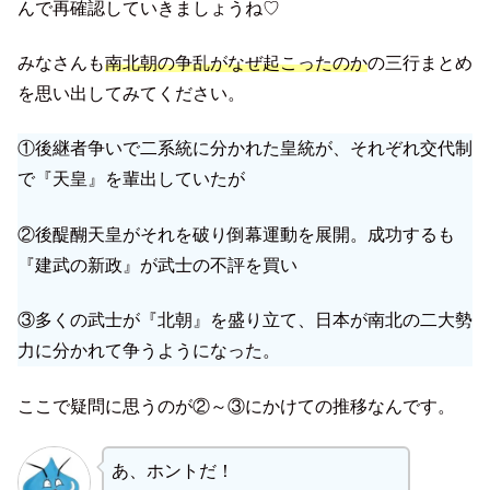
んで再確認していきましょうね♡
みなさんも
南北朝の争乱がなぜ起こったのか
の三行まとめ
を思い出してみてください。
①後継者争いで二系統に分かれた皇統が、それぞれ交代制
で『天皇』を輩出していたが
②後醍醐天皇がそれを破り倒幕運動を展開。成功するも
『建武の新政』が武士の不評を買い
③多くの武士が『北朝』を盛り立て、日本が南北の二大勢
力に分かれて争うようになった。
ここで疑問に思うのが②～③にかけての推移なんです。
あ、ホントだ！