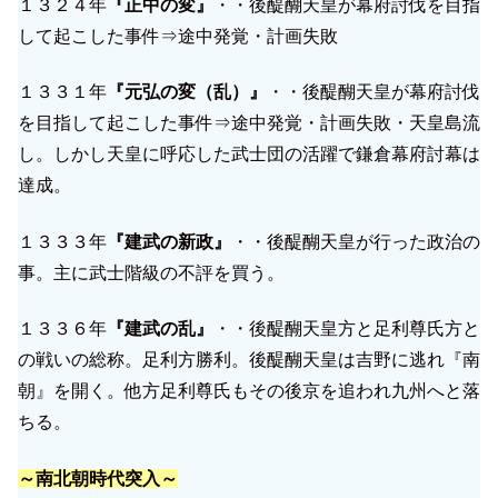
１３２４年
『正中の変』
・・後醍醐天皇が幕府討伐を目指
して起こした事件⇒途中発覚・計画失敗
１３３１年
『元弘の変（乱）』
・・後醍醐天皇が幕府討伐
を目指して起こした事件⇒途中発覚・計画失敗・天皇島流
し。しかし天皇に呼応した武士団の活躍で鎌倉幕府討幕は
達成。
１３３３年
『建武の新政』
・・後醍醐天皇が行った政治の
事。主に武士階級の不評を買う。
１３３６年
『建武の乱』
・・後醍醐天皇方と足利尊氏方と
の戦いの総称。足利方勝利。後醍醐天皇は吉野に逃れ『南
朝』を開く。他方足利尊氏もその後京を追われ九州へと落
ちる。
～南北朝時代突入～