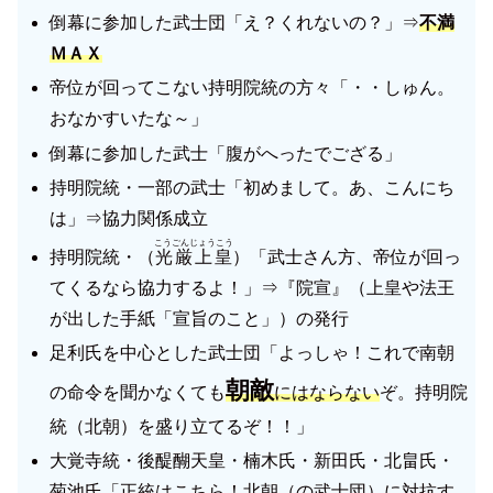
倒幕に参加した武士団「え？くれないの？」⇒
不満
ＭＡＸ
帝位が回ってこない持明院統の方々「・・しゅん。
おなかすいたな～」
倒幕に参加した武士「腹がへったでござる」
持明院統・一部の武士「初めまして。あ、こんにち
は」⇒協力関係成立
こうごんじょうこう
持明院統・（
光厳上皇
）「武士さん方、帝位が回っ
てくるなら協力するよ！」⇒『院宣』（上皇や法王
が出した手紙「宣旨のこと」）の発行
足利氏を中心とした武士団「よっしゃ！これで南朝
朝敵
の命令を聞かなくても
にはならない
ぞ。持明院
統（北朝）を盛り立てるぞ！！」
大覚寺統・後醍醐天皇・楠木氏・新田氏・北畠氏・
菊池氏「正統はこちら！北朝（の武士団）に対抗す