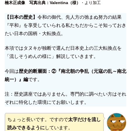
楠木正成像 写真出典：Valentina（様）
・
より加工
【日本の歴史】
令和の御代、先人方の弛まぬ努力の結果
『平和』を享受していられる私たちだからこそ知っておき
たい日本の国柄・大転換点。
本項ではタヌキが独断で選んだ日本史上の三大転換点を
「流しそうめんの様に」解説していきます。
今回は
歴史的断層面：②『南北朝の争乱（元寇の乱～南北
統一）』編
です。
注：歴史講座ではありません。専門的に調べたい方はそれ
ぞれに特化した環境にてお願いします。
ちょっと長いです。ですので
太字だけを流し
読みできるように
しています。