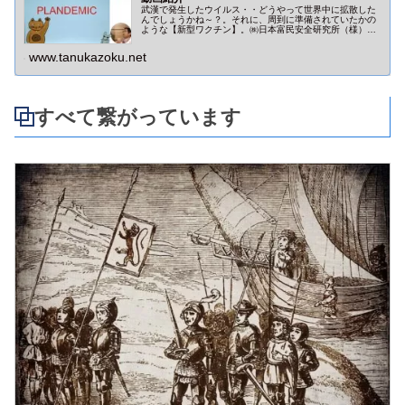
武漢で発生したウイルス・・どうやって世界中に拡散した
んでしょうかね～？。それに、周到に準備されていたかの
ような【新型ワクチン】。㈱日本富民安全研究所（様）が
作成した２つの動画（浜崎先生・林先生解説）をご紹介し
ます。
www.tanukazoku.net
すべて繋がっています