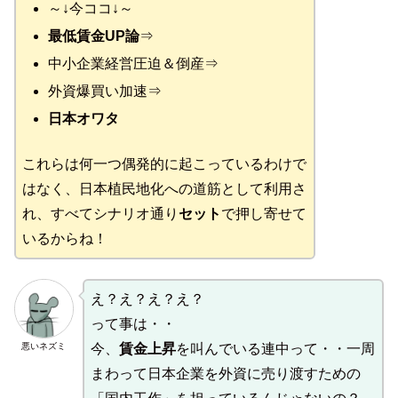
～↓今ココ↓～
最低賃金UP論
⇒
中小企業経営圧迫＆倒産⇒
外資爆買い加速⇒
日本オワタ
これらは何一つ偶発的に起こっているわけで
はなく、日本植民地化への道筋として利用さ
れ、すべてシナリオ通り
セット
で押し寄せて
いるからね！
え？え？え？え？
って事は・・
悪いネズミ
今、
賃金上昇
を叫んでいる連中って・・一周
まわって日本企業を外資に売り渡すための