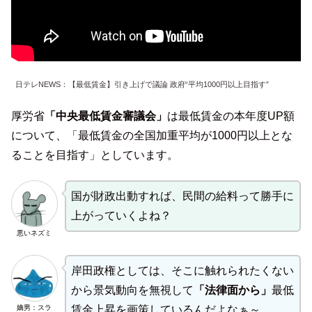
日テレNEWS：【最低賃金】引き上げで議論 政府“平均1000円以上目指す”
厚労省
「中央最低賃金審議会」
は最低賃金の本年度UP額
について、「最低賃金の全国加重平均が1000円以上とな
ることを目指す」としています。
国が財政出動すれば、民間の給料って勝手に
上がっていくよね？
悪いネズミ
岸田政権としては、そこに触れられたくない
から景気動向を無視して
「法律面から」
最低
嫡男：スラ
賃金上昇を画策しているんだよなぁ～。