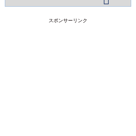
電は利権化。もちろん私たちが負担する
電気代は高騰。
スポンサーリンク