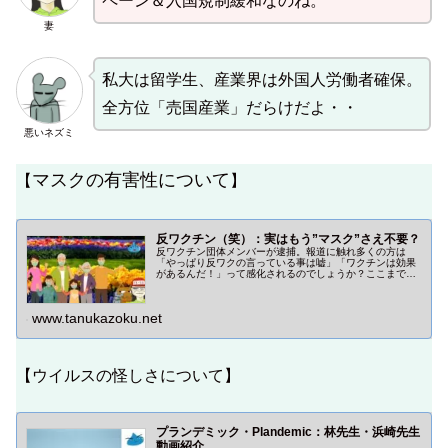
ペーン＆入国規制緩和なのね。
妻
私大は留学生、産業界は外国人労働者確保。
全方位「売国産業」だらけだよ・・
悪いネズミ
マスクの有害性について
【
】
反ワクチン（笑）：実はもう”マスク”さえ不要？
反ワクチン団体メンバーが逮捕。報道に触れ多くの方は
「やっぱり反ワクの言っている事は嘘」「ワクチンは効果
があるんだ！」って感化されるのでしょうか？ここまでが
ワンセットだったら、なかなか賢い立ち回りですよね！マ
スクも既に疑問視されています。
www.tanukazoku.net
【ウイルスの怪しさについて】
プランデミック・Plandemic：林先生・浜崎先生
動画紹介