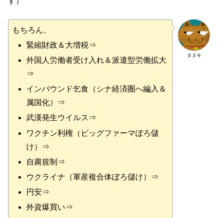
す）
もちろん、
緊縮財政＆大増税⇒
タヌキ
外国人労働者受け入れ＆派遣型労働拡大
⇒
インバウンド乞食（シナ経済圏へ編入＆
属国化）⇒
武漢発生ウイルス⇒
ワクチン利権（ビッグファーマぼろ儲
け）⇒
自粛規制⇒
ウクライナ（軍産複合体ぼろ儲け）⇒
円安⇒
外資爆買い⇒