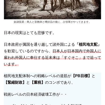
奴隷貿易：商人と宣教師と嗜好品の後に、占領軍がやってきます。
日本の現実はとても悲惨です。
日本政府が属国を通り越して諸外国による
「植民地支配」
を歓迎しているのですから、
日本人が日本国内で外国人に
雇われ外国人に奉仕する近未来は「すぐそこ」まで迫って
います。
植民地支配体制への戦略レベルの道筋が
【PB目標】
と
【緊縮財政】
と
【重税】
のコンボであり、
戦術レベルの日本経済破壊工作が・・