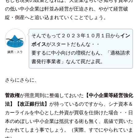
もしも現実の政策となれば、大企業ならいざ知らず資本力
の低い中小企業は軒並み経営が圧迫され、やがて経営破
綻・倒産へと追い込まれていくことでしょう。
そんでもって２０２３年１０月１日から
イン
ボイス
がスタートだもんな・・
嫡男：スラ
要するに中小向けの増税だもん、「適格請求
書発行事業者」なんて罠だよ罠。
さらにさらに、
菅政権
が用意周到に整備しておいた
【中小企業等経営強化
法】【改正銀行法】
が待っているのですから、シナ資本＆
カーライルを中心とした外資が買収を仕掛けた場合・・日
本のめぼしい中小企業は抵抗する術も無く、底値で買いた
たかれてしまう事でしょう。（実際、すでにやられていま