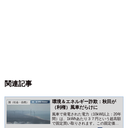
関連記事
環境＆エネルギー詐欺：秋田が
国（社会・自然）
（利権）風車だらけに
風車で発電された電力（10kW以上：20年
間）は、1kWhあたり３７円という超高額
で固定買い取りされます。この固定価格
買取制度（FIT）があるおかげで、風力発