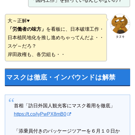
「国内工作」を担っているんじゃないの？
大～正解♥
「労働者の味方」
を看板に、日本破壊工作・
タヌキ
日本植民地化を推し進めちゃってんだよ・・
スゲ～だろ？
岸田政権も、各労組も・・
マスクは徹底・インバウンドは解禁
首相「訪日外国人観光客にマスク着用を徹底」
https://t.co/iyPwPX8mB0
「添乗員付きのパッケージツアーを６月１０日か