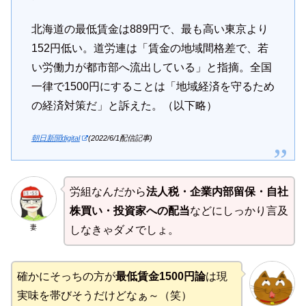
北海道の最低賃金は889円で、最も高い東京より
152円低い。道労連は「賃金の地域間格差で、若
い労働力が都市部へ流出している」と指摘。全国
一律で1500円にすることは「地域経済を守るため
の経済対策だ」と訴えた。（以下略）
朝日新聞digital
(2022/6/1配信記事)
労組なんだから
法人税・企業内部留保・自社
株買い・投資家への配当
などにしっかり言及
妻
しなきゃダメでしょ。
確かにそっちの方が
最低賃金1500円論
は現
実味を帯びそうだけどなぁ～（笑）