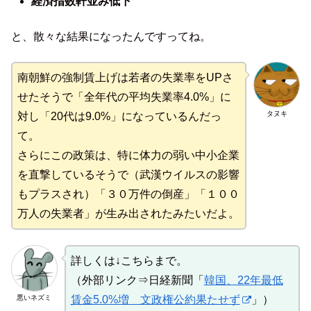
経済指数軒並み低下
と、散々な結果になったんですってね。
南朝鮮の強制賃上げは若者の失業率をUPさ
せたそうで「全年代の平均失業率4.0%」に
タヌキ
対し「20代は9.0%」になっているんだっ
て。
さらにこの政策は、特に体力の弱い中小企業
を直撃しているそうで（武漢ウイルスの影響
もプラスされ）「３０万件の倒産」「１００
万人の失業者」が生み出されたみたいだよ。
詳しくは↓こちらまで。
（外部リンク⇒日経新聞「
韓国、22年最低
悪いネズミ
賃金5.0%増 文政権公約果たせず
」）