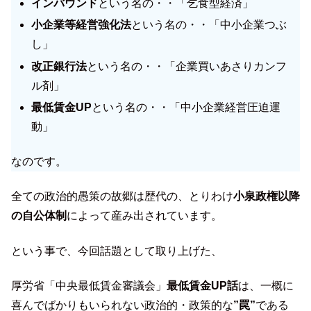
インバウンド
という名の・・「乞食型経済」
小企業等経営強化法
という名の・・「中小企業つぶ
し」
改正銀行法
という名の・・「企業買いあさりカンフ
ル剤」
最低賃金UP
という名の・・「中小企業経営圧迫運
動」
なのです。
全ての政治的愚策の故郷は歴代の、とりわけ
小泉政権以降
の自公体制
によって産み出されています。
という事で、今回話題として取り上げた、
厚労省「中央最低賃金審議会」
最低賃金UP話
は、一概に
喜んでばかりもいられない政治的・政策的な
”罠”
である