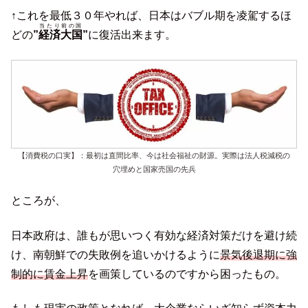
↑これを最低３０年やれば、日本はバブル期を凌駕するほ
当たり前の国
どの
”
経済大国
”
に復活出来ます。
【消費税の口実】：最初は直間比率、今は社会福祉の財源。実際は法人税減税の
穴埋めと国家売国の先兵
ところが、
日本政府は、誰もが思いつく有効な経済対策だけを避け続
け、南朝鮮での失敗例を追いかけるように
景気後退期に強
制的に賃金上昇
を画策しているのですから困ったもの。