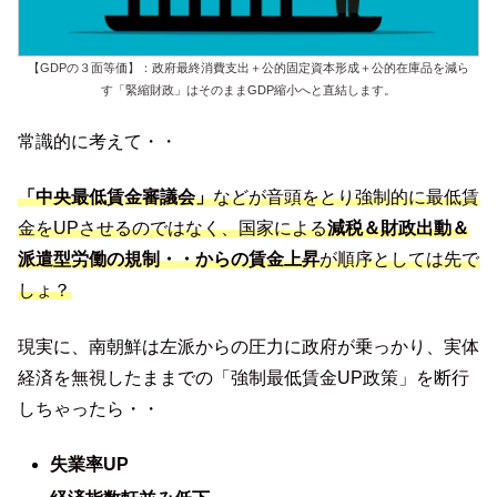
【GDPの３面等価】：政府最終消費支出＋公的固定資本形成＋公的在庫品を減ら
す「緊縮財政」はそのままGDP縮小へと直結します。
常識的に考えて・・
「中央最低賃金審議会」
などが音頭をとり強制的に最低賃
金をUPさせるのではなく、国家による
減税＆財政出動＆
派遣型労働の規制・・からの賃金上昇
が順序としては先で
しょ？
現実に、南朝鮮は左派からの圧力に政府が乗っかり、実体
経済を無視したままでの「強制最低賃金UP政策」を断行
しちゃったら・・
失業率UP